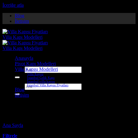
İçeriğe atla
Blog
İletişim
Anasayfa
Pivot Kapı Modelleri
Villa Kapısı Modelleri
Ara:
Villa Kapısı
İstanbul Çelik Kapı
İstanbul villa kapısı
İstanbul Villa Kapısı Fiyatları
Ara:
Blog
İletişim
antalya villa kapısı
Ana Sayfa
-
Ürünler “antalya villa kapısı” olarak etiketlendi
Filtrele