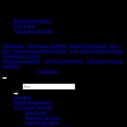
Adresimiz : Kazım Karabekir, Hekimsuyu Cd. 90/A, 34255
Gaziosmanpaşa /İSTANBUL
Ürün kategorileri
Pivot Kapı Modelleri
Villa Kapısı
Villa Kapısı Modelleri
Faydalı Linkler
Villa Kapısı
|
Villa Kapısı Modelleri
|
İstanbul Villa Kapısı
|
Pivot
Kapı
|
İstanbul Villa Kapısı Fiyatları
|
Villa Kapısı Fiyatları
Bodrum
Villa Kapısı Fiyatları
Pivot Kapı Modelleri
-
Villa Kapısı Modelleri
-
İstanbul villa kapısı
Modelleri
Copyright 2026 ©
Villa Kapısı
Ara:
Anasayfa
Pivot Kapı Modelleri
Villa Kapısı Modelleri
Villa Kapısı
İstanbul Çelik Kapı
İstanbul villa kapısı