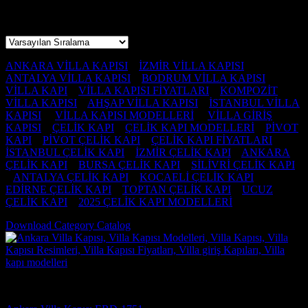
10 sonucun tümü gösteriliyor
ANKARA VİLLA KAPISI
–
İZMİR VİLLA KAPISI
–
ANTALYA VİLLA KAPISI
–
BODRUM VİLLA KAPISI
–
VİLLA KAPI
–
VİLLA KAPISI FİYATLARI
–
KOMPOZİT
VİLLA KAPISI
–
AHŞAP VİLLA KAPISI
–
İSTANBUL VİLLA
KAPISI
–
VİLLA KAPISI MODELLERİ
–
VİLLA GİRİŞ
KAPISI
–
ÇELİK KAPI
–
ÇELİK KAPI MODELLERİ
–
PİVOT
KAPI
–
PİVOT ÇELİK KAPI
–
ÇELİK KAPI FİYATLARI
–
İSTANBUL ÇELİK KAPI
–
İZMİR ÇELİK KAPI
–
ANKARA
ÇELİK KAPI
–
BURSA ÇELİK KAPI
–
SİLİVRİ ÇELİK KAPI
–
ANTALYA ÇELİK KAPI
–
KOCAELİ ÇELİK KAPI
–
EDİRNE ÇELİK KAPI
–
TOPTAN ÇELİK KAPI
–
UCUZ
ÇELİK KAPI
–
2025 ÇELİK KAPI MODELLERİ
Download Category Catalog
Villa Kapısı