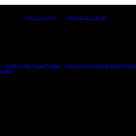
HATSAPP:
0542 125 34 34
Cep:
+90 (542) 125 34 34
smanpaşa /İSTANBUL
ı
|
İstanbul Villa Kapısı Fiyatları
|
Villa Kapısı Fiyatları
Bodrum Villa Ka
odelleri