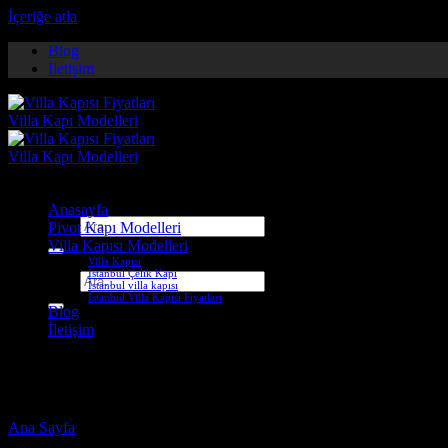
İçeriğe atla
Blog
İletişim
Anasayfa
Ara:
Pivot Kapı Modelleri
Villa Kapısı Modelleri
Villa Kapısı
İstanbul Çelik Kapı
Ara:
İstanbul villa kapısı
İstanbul Villa Kapısı Fiyatları
Blog
İletişim
artvin pivot kapı
Ana Sayfa
-
Ürünler “artvin pivot kapı” olarak etiketlendi