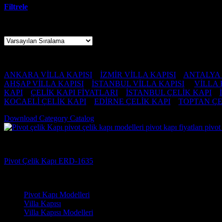
Filtrele
Tek bir sonuç gösteriliyor
artvin pivot kapı
ANKARA VİLLA KAPISI
–
İZMİR VİLLA KAPISI
–
ANTALYA 
AHŞAP VİLLA KAPISI
–
İSTANBUL VİLLA KAPISI
–
VİLLA 
KAPI
–
ÇELİK KAPI FİYATLARI
–
İSTANBUL ÇELİK KAPI
–
KOCAELİ ÇELİK KAPI
–
EDİRNE ÇELİK KAPI
–
TOPTAN ÇE
Download Category Catalog
Pivot Kapı Modelleri
Pivot Çelik Kapı ERD-1635
Çelik Kapı Modelleri
Pivot Kapı Modelleri
Villa Kapısı
Villa Kapısı Modelleri