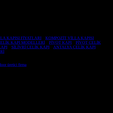
LA KAPISI FİYATLARI
–
KOMPOZİT VİLLA KAPISI
–
ELİK KAPI MODELLERİ
–
PİVOT KAPI
–
PİVOT ÇELİK
KAPI
–
SİLİVRİ ÇELİK KAPI
–
ANTALYA ÇELİK KAPI
–
Rİ