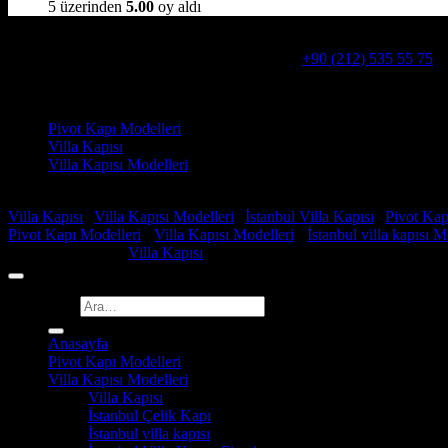
5 üzerinden
5.00
oy aldı
Hakkımızda
Alcatraz Villa Kapısı,Pivot çelik kapı
Telefon:
+90 (212) 535 55 75
W
Adresimiz : Kazım Karabekir, Hekimsuyu Cd. 90/A, 34255 Gazio
Ürün kategorileri
Pivot Kapı Modelleri
Villa Kapısı
Villa Kapısı Modelleri
Faydalı Linkler
Villa Kapısı
|
Villa Kapısı Modelleri
|
İstanbul Villa Kapısı
|
Pivot Kap
Pivot Kapı Modelleri
-
Villa Kapısı Modelleri
-
İstanbul villa kapısı M
Copyright 2026 ©
Villa Kapısı
Ara:
Anasayfa
Pivot Kapı Modelleri
Villa Kapısı Modelleri
Villa Kapısı
İstanbul Çelik Kapı
İstanbul villa kapısı