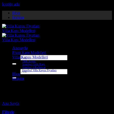
İçeriğe atla
Blog
İletişim
Anasayfa
Pivot Kapı Modelleri
Villa Kapısı Modelleri
Ara:
Villa Kapısı
İstanbul Çelik Kapı
İstanbul villa kapısı
İstanbul Villa Kapısı Fiyatları
Ara:
Blog
İletişim
çorum pivot kapı
Ana Sayfa
-
Ürünler “çorum pivot kapı” olarak etiketlendi
Filtrele