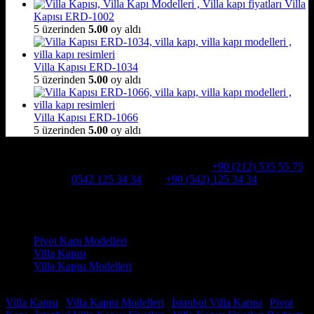
Villa
Kapısı ERD-1002
5 üzerinden
5.00
oy aldı
Villa Kapısı ERD-1034
5 üzerinden
5.00
oy aldı
Villa Kapısı ERD-1066
5 üzerinden
5.00
oy aldı
Hakkımızda
Alcatraz Villa Kapısı,Pivot çelik kapı
Telefon:
+90 (212) 535 55 75
WHATSAPP:
0542 125 34 34
Cep:
+90 (542) 125 34 34
Adresimiz : Kazım Karabekir, Hekimsuyu Cd. 90/A, 34255
Gaziosmanpaşa /İSTANBUL
Ürün kategorileri
Pivot Kapı Modelleri
Villa Kapısı
Villa Kapısı Modelleri
Faydalı Linkler
Villa Kapısı
|
Villa Kapısı Modelleri
|
İstanbul Villa Kapısı
|
Pivot