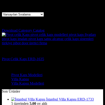
Tek bir sonuç gösteriliyor
çorum pivot kapı
Download Category Catalog
Pivot Kapı Modelleri
Pivot Çelik Kapı ERD-1635
Çelik Kapı Modelleri
Pivot Kapı Modelleri
Villa Kapısı
Villa Kapısı Modelleri
Son Ürünler
İstanbul Villa Kapısı ERD-1733
5 üzerinden
5.00
oy aldı