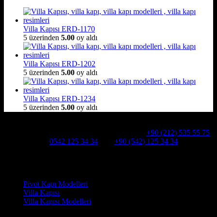
Villa Kapısı ERD-1170
5 üzerinden
5.00
oy aldı
Villa Kapısı ERD-1202
5 üzerinden
5.00
oy aldı
Villa Kapısı ERD-1234
5 üzerinden
5.00
oy aldı
Hakkımızda
Alcatraz Villa Kapısı,Pivot çelik kapı
Telefon:
+90 (212) 535 55 75
WHATSAPP:
0542 125 34 34
Cep:
+90 (542) 125 34 34
Adresimiz : Kazım Karabekir, Hekimsuyu Cd. 90/A, 34255
Gaziosmanpaşa /İSTANBUL
Ürün kategorileri
Pivot Kapı Modelleri
Villa Kapısı
Villa Kapısı Modelleri