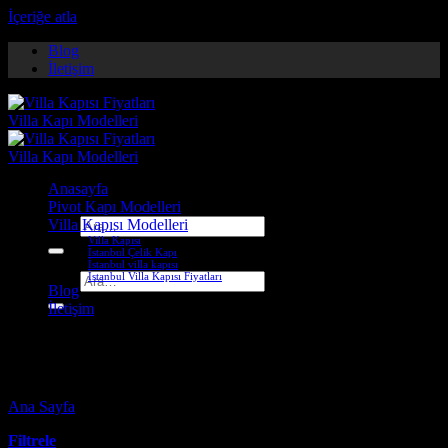
İçeriğe atla
Blog
İletişim
Anasayfa
Pivot Kapı Modelleri
Villa Kapısı Modelleri
Ara:
Villa Kapısı
İstanbul Çelik Kapı
İstanbul villa kapısı
İstanbul Villa Kapısı Fiyatları
Ara:
Blog
İletişim
düzce pivot kapı
Ana Sayfa
-
Ürünler “düzce pivot kapı” olarak etiketlendi
Filtrele