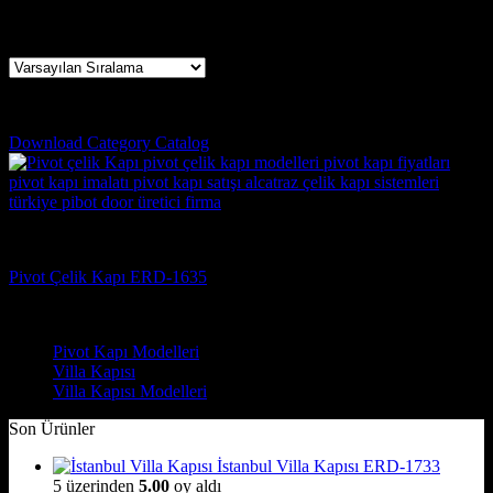
Tek bir sonuç gösteriliyor
düzce pivot kapı
Download Category Catalog
Pivot Kapı Modelleri
Pivot Çelik Kapı ERD-1635
Çelik Kapı Modelleri
Pivot Kapı Modelleri
Villa Kapısı
Villa Kapısı Modelleri
Son Ürünler
İstanbul Villa Kapısı ERD-1733
5 üzerinden
5.00
oy aldı