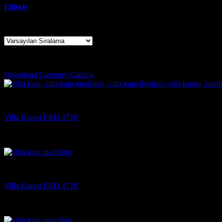
Filtrele
8 sonucun tümü gösteriliyor
esenyurt çelik kapı
Download Category Catalog
Villa Kapısı
Villa Kapısı ERD-1718
5 üzerinden
5
oy aldı
(3)
Villa Kapısı
Villa Kapısı ERD-1719
5 üzerinden
5
oy aldı
(3)