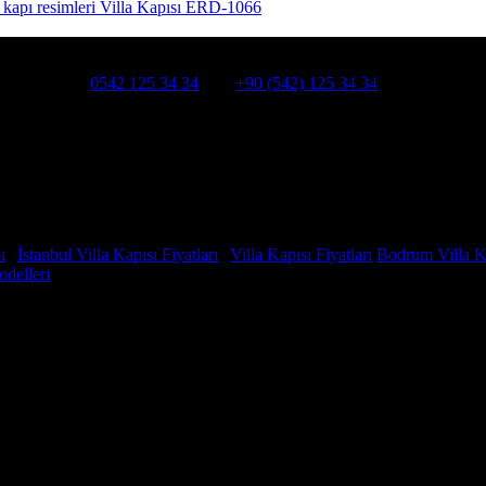
Villa Kapısı ERD-1066
HATSAPP:
0542 125 34 34
Cep:
+90 (542) 125 34 34
smanpaşa /İSTANBUL
ı
|
İstanbul Villa Kapısı Fiyatları
|
Villa Kapısı Fiyatları
Bodrum Villa Ka
odelleri