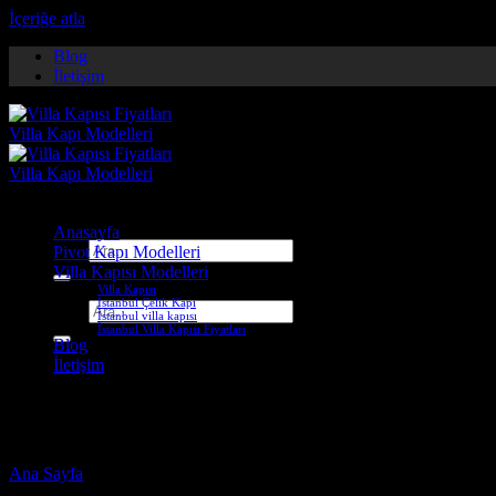
İçeriğe atla
Blog
İletişim
Anasayfa
Ara:
Pivot Kapı Modelleri
Villa Kapısı Modelleri
Villa Kapısı
İstanbul Çelik Kapı
Ara:
İstanbul villa kapısı
İstanbul Villa Kapısı Fiyatları
Blog
İletişim
esenyurt çelik kapı
Ana Sayfa
-
Ürünler “esenyurt çelik kapı” olarak etiketlendi