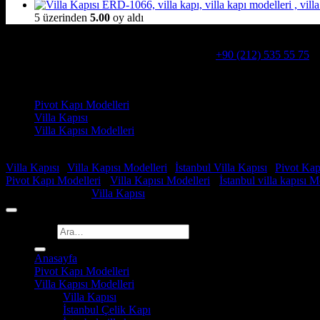
5 üzerinden
5.00
oy aldı
Hakkımızda
Alcatraz Villa Kapısı,Pivot çelik kapı
Telefon:
+90 (212) 535 55 75
W
Adresimiz : Kazım Karabekir, Hekimsuyu Cd. 90/A, 34255 Gazio
Ürün kategorileri
Pivot Kapı Modelleri
Villa Kapısı
Villa Kapısı Modelleri
Faydalı Linkler
Villa Kapısı
|
Villa Kapısı Modelleri
|
İstanbul Villa Kapısı
|
Pivot Kap
Pivot Kapı Modelleri
-
Villa Kapısı Modelleri
-
İstanbul villa kapısı M
Copyright 2026 ©
Villa Kapısı
Ara:
Anasayfa
Pivot Kapı Modelleri
Villa Kapısı Modelleri
Villa Kapısı
İstanbul Çelik Kapı