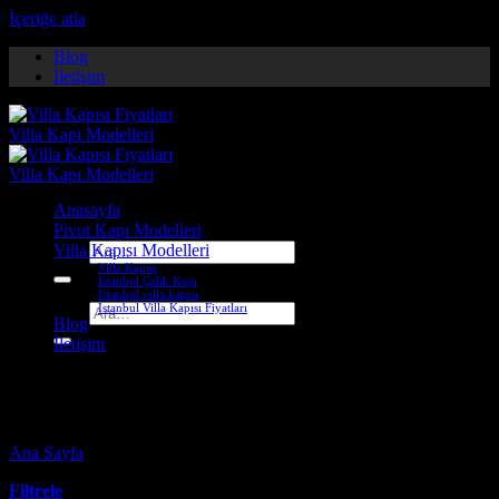
İçeriğe atla
Blog
İletişim
Anasayfa
Pivot Kapı Modelleri
Villa Kapısı Modelleri
Ara:
Villa Kapısı
İstanbul Çelik Kapı
İstanbul villa kapısı
İstanbul Villa Kapısı Fiyatları
Ara:
Blog
İletişim
eskişehir villa kapısı
Ana Sayfa
-
Ürünler “eskişehir villa kapısı” olarak etiketlendi
Filtrele