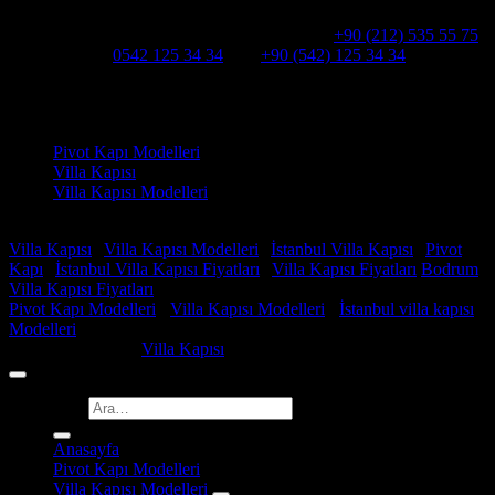
Hakkımızda
Alcatraz Villa Kapısı,Pivot çelik kapı
Telefon:
+90 (212) 535 55 75
WHATSAPP:
0542 125 34 34
Cep:
+90 (542) 125 34 34
Adresimiz : Kazım Karabekir, Hekimsuyu Cd. 90/A, 34255
Gaziosmanpaşa /İSTANBUL
Ürün kategorileri
Pivot Kapı Modelleri
Villa Kapısı
Villa Kapısı Modelleri
Faydalı Linkler
Villa Kapısı
|
Villa Kapısı Modelleri
|
İstanbul Villa Kapısı
|
Pivot
Kapı
|
İstanbul Villa Kapısı Fiyatları
|
Villa Kapısı Fiyatları
Bodrum
Villa Kapısı Fiyatları
Pivot Kapı Modelleri
-
Villa Kapısı Modelleri
-
İstanbul villa kapısı
Modelleri
Copyright 2026 ©
Villa Kapısı
Ara:
Anasayfa
Pivot Kapı Modelleri
Villa Kapısı Modelleri