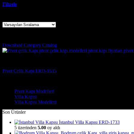
Filtrele
Tek bir sonuç gösteriliyor
giresun pivot kapı
Download Category Catalog
Pivot Kapı Modelleri
Pivot Çelik Kapı ERD-1635
Çelik Kapı Modelleri
Pivot Kapı Modelleri
Villa Kapısı
Villa Kapısı Modelleri
Son Ürünler
İstanbul Villa Kapısı ERD-1733
5 üzerinden
5.00
oy aldı