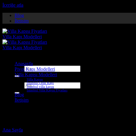
İçeriğe atla
Blog
İletişim
Anasayfa
Ara:
Pivot Kapı Modelleri
Villa Kapısı Modelleri
Villa Kapısı
İstanbul Çelik Kapı
Ara:
İstanbul villa kapısı
İstanbul Villa Kapısı Fiyatları
Blog
İletişim
giresun pivot kapı
Ana Sayfa
-
Ürünler “giresun pivot kapı” olarak etiketlendi