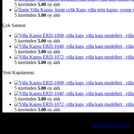
5 üzerinden
5.00
oy aldı
5 üzerinden
5.00
oy aldı
Çok Satanar
5 üzerinden
5.00
oy aldı
5 üzerinden
5.00
oy aldı
5 üzerinden
5.00
oy aldı
Yeni Kapılarımız
5 üzerinden
5.00
oy aldı
5 üzerinden
5.00
oy aldı
5 üzerinden
5.00
oy aldı
Hakkımızda
Alcatraz Villa Kapısı,Pivot çelik kapı
Telefon:
+90 (212) 535 55 75
W
Adresimiz : Kazım Karabekir, Hekimsuyu Cd. 90/A, 34255 Gazio