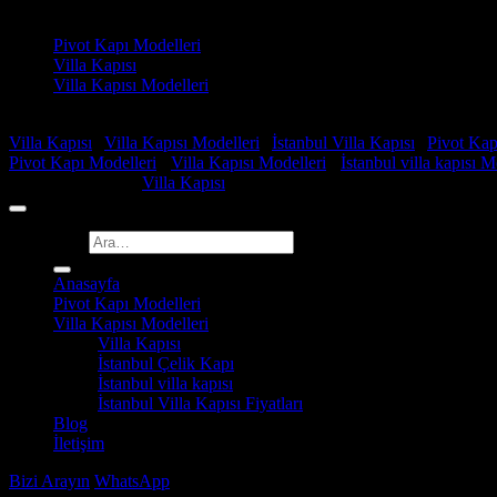
Ürün kategorileri
Pivot Kapı Modelleri
Villa Kapısı
Villa Kapısı Modelleri
Faydalı Linkler
Villa Kapısı
|
Villa Kapısı Modelleri
|
İstanbul Villa Kapısı
|
Pivot Kap
Pivot Kapı Modelleri
-
Villa Kapısı Modelleri
-
İstanbul villa kapısı M
Copyright 2026 ©
Villa Kapısı
Ara:
Anasayfa
Pivot Kapı Modelleri
Villa Kapısı Modelleri
Villa Kapısı
İstanbul Çelik Kapı
İstanbul villa kapısı
İstanbul Villa Kapısı Fiyatları
Blog
İletişim
Bizi Arayın
WhatsApp