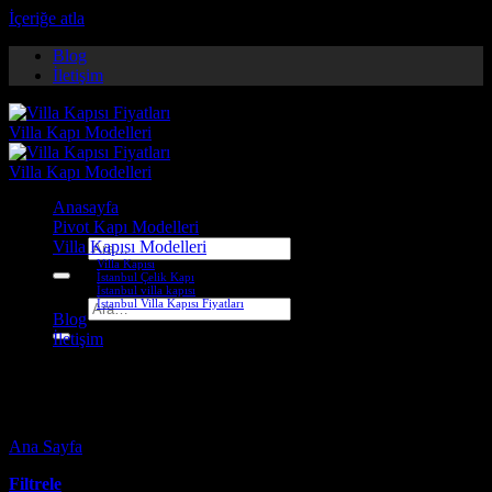
İçeriğe atla
Blog
İletişim
Anasayfa
Pivot Kapı Modelleri
Villa Kapısı Modelleri
Ara:
Villa Kapısı
İstanbul Çelik Kapı
İstanbul villa kapısı
İstanbul Villa Kapısı Fiyatları
Ara:
Blog
İletişim
hatay pivot kapı
Ana Sayfa
-
Ürünler “hatay pivot kapı” olarak etiketlendi
Filtrele