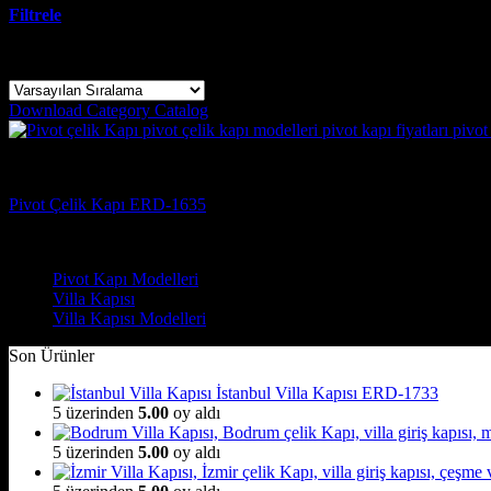
Filtrele
Tek bir sonuç gösteriliyor
Download Category Catalog
Pivot Kapı Modelleri
Pivot Çelik Kapı ERD-1635
Çelik Kapı Modelleri
Pivot Kapı Modelleri
Villa Kapısı
Villa Kapısı Modelleri
Son Ürünler
İstanbul Villa Kapısı ERD-1733
5 üzerinden
5.00
oy aldı
5 üzerinden
5.00
oy aldı