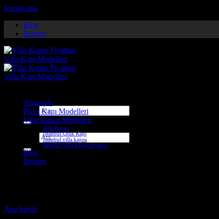
İçeriğe atla
Blog
İletişim
Anasayfa
Ara:
Pivot Kapı Modelleri
Villa Kapısı Modelleri
Villa Kapısı
İstanbul Çelik Kapı
Ara:
İstanbul villa kapısı
İstanbul Villa Kapısı Fiyatları
Blog
İletişim
karaman pivot kapı
Ana Sayfa
-
Ürünler “karaman pivot kapı” olarak etiketlendi