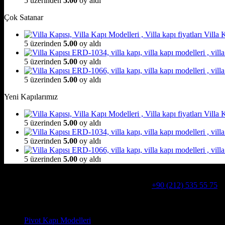
5 üzerinden
5.00
oy aldı
Çok Satanar
Villa
5 üzerinden
5.00
oy aldı
5 üzerinden
5.00
oy aldı
5 üzerinden
5.00
oy aldı
Yeni Kapılarımız
Villa
5 üzerinden
5.00
oy aldı
5 üzerinden
5.00
oy aldı
5 üzerinden
5.00
oy aldı
Hakkımızda
Alcatraz Villa Kapısı,Pivot çelik kapı
Telefon:
+90 (212) 535 55 75
W
Adresimiz : Kazım Karabekir, Hekimsuyu Cd. 90/A, 34255 Gazio
Ürün kategorileri
Pivot Kapı Modelleri