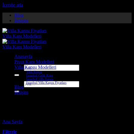
İçeriğe atla
Blog
İletişim
Anasayfa
Pivot Kapı Modelleri
Villa Kapısı Modelleri
Ara:
Villa Kapısı
İstanbul Çelik Kapı
İstanbul villa kapısı
İstanbul Villa Kapısı Fiyatları
Ara:
Blog
İletişim
kartal çelik kapı
Ana Sayfa
-
Ürünler “kartal çelik kapı” olarak etiketlendi
Filtrele