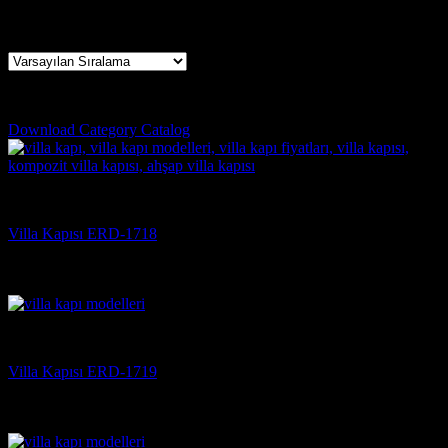
8 sonucun tümü gösteriliyor
kartal çelik kapı
Download Category Catalog
Villa Kapısı
Villa Kapısı ERD-1718
5 üzerinden
5
oy aldı
(3)
Villa Kapısı
Villa Kapısı ERD-1719
5 üzerinden
5
oy aldı
(3)