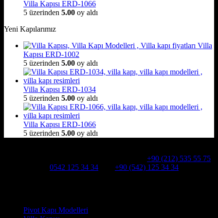
Villa Kapısı ERD-1066
5 üzerinden
5.00
oy aldı
Yeni Kapılarımız
Villa
Kapısı ERD-1002
5 üzerinden
5.00
oy aldı
Villa Kapısı ERD-1034
5 üzerinden
5.00
oy aldı
Villa Kapısı ERD-1066
5 üzerinden
5.00
oy aldı
Hakkımızda
Alcatraz Villa Kapısı,Pivot çelik kapı
Telefon:
+90 (212) 535 55 75
WHATSAPP:
0542 125 34 34
Cep:
+90 (542) 125 34 34
Adresimiz : Kazım Karabekir, Hekimsuyu Cd. 90/A, 34255
Gaziosmanpaşa /İSTANBUL
Ürün kategorileri
Pivot Kapı Modelleri