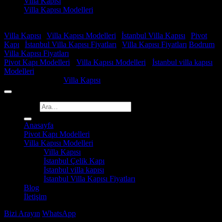
Villa Kapısı
Villa Kapısı Modelleri
Faydalı Linkler
Villa Kapısı
|
Villa Kapısı Modelleri
|
İstanbul Villa Kapısı
|
Pivot
Kapı
|
İstanbul Villa Kapısı Fiyatları
|
Villa Kapısı Fiyatları
Bodrum
Villa Kapısı Fiyatları
Pivot Kapı Modelleri
-
Villa Kapısı Modelleri
-
İstanbul villa kapısı
Modelleri
Copyright 2026 ©
Villa Kapısı
Ara:
Anasayfa
Pivot Kapı Modelleri
Villa Kapısı Modelleri
Villa Kapısı
İstanbul Çelik Kapı
İstanbul villa kapısı
İstanbul Villa Kapısı Fiyatları
Blog
İletişim
Bizi Arayın
WhatsApp