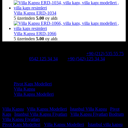
Villa Kapısı ERD-1034
5 üzerinden
5.00
oy aldı
Villa Kapısı ERD-1066
5 üzerinden
5.00
oy aldı
Hakkımızda
Alcatraz Villa Kapısı,Pivot çelik kapı
Telefon:
+90 (212) 535 55 75
WHATSAPP:
0542 125 34 34
Cep:
+90 (542) 125 34 34
Adresimiz : Kazım Karabekir, Hekimsuyu Cd. 90/A, 34255
Gaziosmanpaşa /İSTANBUL
Ürün kategorileri
Pivot Kapı Modelleri
Villa Kapısı
Villa Kapısı Modelleri
Faydalı Linkler
Villa Kapısı
|
Villa Kapısı Modelleri
|
İstanbul Villa Kapısı
|
Pivot
Kapı
|
İstanbul Villa Kapısı Fiyatları
|
Villa Kapısı Fiyatları
Bodrum
Villa Kapısı Fiyatları
Pivot Kapı Modelleri
-
Villa Kapısı Modelleri
-
İstanbul villa kapısı