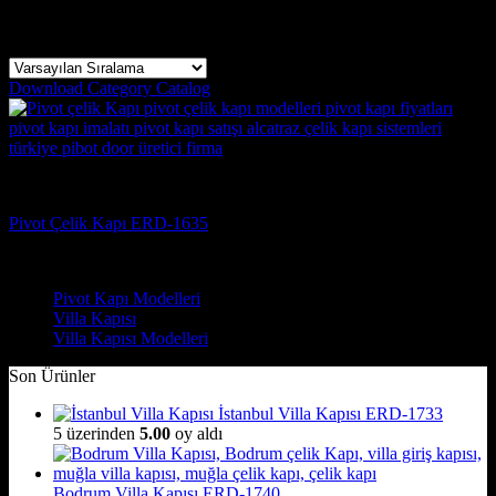
Tek bir sonuç gösteriliyor
Download Category Catalog
Pivot Kapı Modelleri
Pivot Çelik Kapı ERD-1635
Çelik Kapı Modelleri
Pivot Kapı Modelleri
Villa Kapısı
Villa Kapısı Modelleri
Son Ürünler
İstanbul Villa Kapısı ERD-1733
5 üzerinden
5.00
oy aldı
Bodrum Villa Kapısı ERD-1740