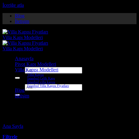
İçeriğe atla
Blog
İletişim
Anasayfa
Pivot Kapı Modelleri
Villa Kapısı Modelleri
Ara:
Villa Kapısı
İstanbul Çelik Kapı
İstanbul villa kapısı
İstanbul Villa Kapısı Fiyatları
Ara:
Blog
İletişim
kilis pivot kapı
Ana Sayfa
-
Ürünler “kilis pivot kapı” olarak etiketlendi
Filtrele