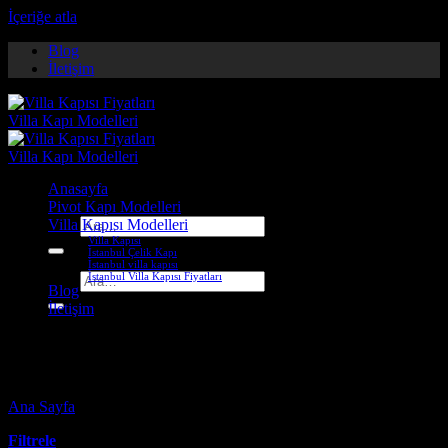
İçeriğe atla
Blog
İletişim
Anasayfa
Pivot Kapı Modelleri
Villa Kapısı Modelleri
Ara:
Villa Kapısı
İstanbul Çelik Kapı
İstanbul villa kapısı
İstanbul Villa Kapısı Fiyatları
Ara:
Blog
İletişim
küçükçekmece çelik kapı
Ana Sayfa
-
Ürünler “küçükçekmece çelik kapı” olarak etiketlendi
Filtrele