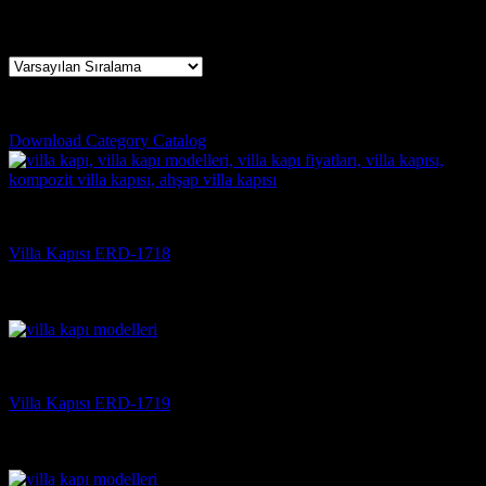
8 sonucun tümü gösteriliyor
küçükçekmece çelik kapı
Download Category Catalog
Villa Kapısı
Villa Kapısı ERD-1718
5 üzerinden
5
oy aldı
(3)
Villa Kapısı
Villa Kapısı ERD-1719
5 üzerinden
5
oy aldı
(3)