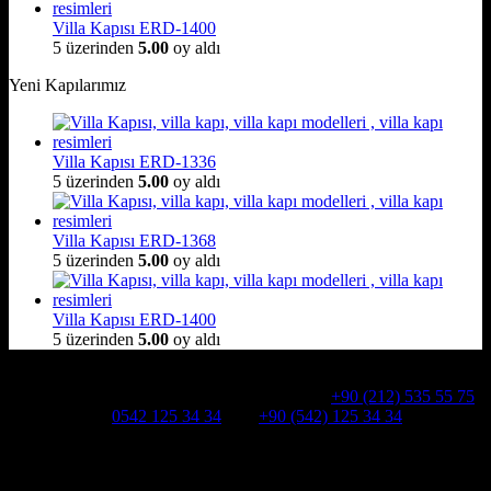
Villa Kapısı ERD-1400
5 üzerinden
5.00
oy aldı
Yeni Kapılarımız
Villa Kapısı ERD-1336
5 üzerinden
5.00
oy aldı
Villa Kapısı ERD-1368
5 üzerinden
5.00
oy aldı
Villa Kapısı ERD-1400
5 üzerinden
5.00
oy aldı
Hakkımızda
Alcatraz Villa Kapısı,Pivot çelik kapı
Telefon:
+90 (212) 535 55 75
WHATSAPP:
0542 125 34 34
Cep:
+90 (542) 125 34 34
Adresimiz : Kazım Karabekir, Hekimsuyu Cd. 90/A, 34255
Gaziosmanpaşa /İSTANBUL
Ürün kategorileri