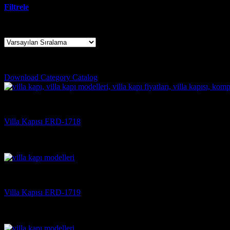
Filtrele
8 sonucun tümü gösteriliyor
silivri çelik kapı
Download Category Catalog
Villa Kapısı
Villa Kapısı ERD-1718
5 üzerinden
5
oy aldı
(3)
Villa Kapısı
Villa Kapısı ERD-1719
5 üzerinden
5
oy aldı
(3)