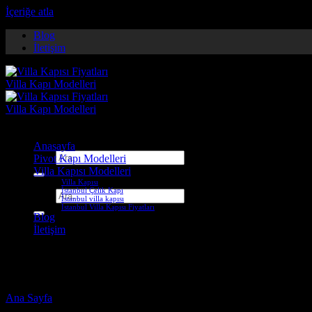
İçeriğe atla
Blog
İletişim
Anasayfa
Ara:
Pivot Kapı Modelleri
Villa Kapısı Modelleri
Villa Kapısı
İstanbul Çelik Kapı
Ara:
İstanbul villa kapısı
İstanbul Villa Kapısı Fiyatları
Blog
İletişim
silivri çelik kapı
Ana Sayfa
-
Ürünler “silivri çelik kapı” olarak etiketlendi