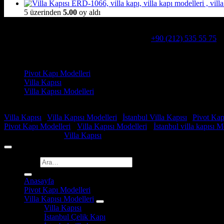
5 üzerinden
5.00
oy aldı
Hakkımızda
Alcatraz Villa Kapısı,Pivot çelik kapı
Telefon:
+90 (212) 535 55 75
W
Adresimiz : Kazım Karabekir, Hekimsuyu Cd. 90/A, 34255 Gazio
Ürün kategorileri
Pivot Kapı Modelleri
Villa Kapısı
Villa Kapısı Modelleri
Faydalı Linkler
Villa Kapısı
|
Villa Kapısı Modelleri
|
İstanbul Villa Kapısı
|
Pivot Kap
Pivot Kapı Modelleri
-
Villa Kapısı Modelleri
-
İstanbul villa kapısı M
Copyright 2026 ©
Villa Kapısı
Ara:
Anasayfa
Pivot Kapı Modelleri
Villa Kapısı Modelleri
Villa Kapısı
İstanbul Çelik Kapı