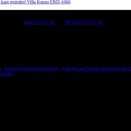
Villa Kapısı ERD-1066
HATSAPP:
0542 125 34 34
Cep:
+90 (542) 125 34 34
smanpaşa /İSTANBUL
ı
|
İstanbul Villa Kapısı Fiyatları
|
Villa Kapısı Fiyatları
Bodrum Villa Ka
odelleri