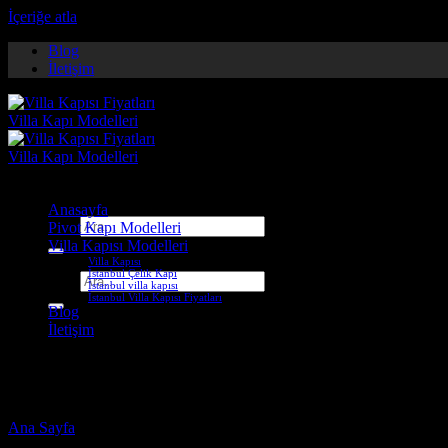
İçeriğe atla
Blog
İletişim
Anasayfa
Ara:
Pivot Kapı Modelleri
Villa Kapısı Modelleri
Villa Kapısı
İstanbul Çelik Kapı
Ara:
İstanbul villa kapısı
İstanbul Villa Kapısı Fiyatları
Blog
İletişim
van pivot kapı
Ana Sayfa
-
Ürünler “van pivot kapı” olarak etiketlendi