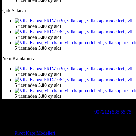
5 üzerinden
5.00
oy aldı
Çok Satanar
5 üzerinden
5.00
oy aldı
5 üzerinden
5.00
oy aldı
5 üzerinden
5.00
oy aldı
Yeni Kapılarımız
5 üzerinden
5.00
oy aldı
5 üzerinden
5.00
oy aldı
5 üzerinden
5.00
oy aldı
Hakkımızda
Alcatraz Villa Kapısı,Pivot çelik kapı
Telefon:
+90 (212) 535 55 75
W
Adresimiz : Kazım Karabekir, Hekimsuyu Cd. 90/A, 34255 Gazio
Ürün kategorileri
Pivot Kapı Modelleri