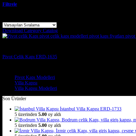
Filtrele
Tek bir sonuç gösteriliyor
Download Category Catalog
Pivot Kapı Modelleri
Pivot Çelik Kapı ERD-1635
Çelik Kapı Modelleri
Pivot Kapı Modelleri
Villa Kapısı
Villa Kapısı Modelleri
Son Ürünler
İstanbul Villa Kapısı ERD-1733
5 üzerinden
5.00
oy aldı
5 üzerinden
5.00
oy aldı