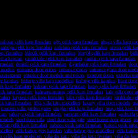
e lüks villalar için özel imalat villa kapıları arıyorsanız, Alcatraz Çe
 çelik kapılar üretiyoruz. Bulunduğu bölgenin benzersiz mimari dokusuna
ahisar çelik kapı firmaları
,
ağrı çelik kapı firmaları
,
ahşap villa kapı mo
,
antalya çelik kapı firmaları
,
ardahan çelik kapı firmaları
,
artvin çelik ka
pı firmaları
,
bilecik çelik kapı firmaları
,
bingöl çelik kapı firmaları
,
bitl
illa kapıları
,
çanakkale çelik kapı firmaları
,
çankırı çelik kapı firmaları
,
rmaları
,
denizli çelik kapı firmaları
,
diyarbakır çelik kapı firmaları
,
door
 models
,
entrance door prices
,
entrance doors
,
entrance glass door mode
easurements
,
exterior door models and prices
,
exterior doors
,
exterior en
çe kapıları
,
ferforje villa kapı modelleri
,
ferforje villa kapıları
,
front door
k kapı firmaları
,
hakkari çelik kapı firmaları
,
hatay çelik kapı firmaları
elik kapı firmaları
,
kahramanmaraş çelik kapı firmaları
,
kale villa door 
maları
,
kayseri çelik kapı firmaları
,
kilis çelik kapı firmaları
,
kırıkkale çel
ik kapı firmaları
,
lüks villa kapı modelleri
,
luxury villa door models
,
ma
,
modern villa garden gates
,
muğla çelik kapı firmaları
,
muş çelik kapı fi
ları
,
sakarya çelik kapı firmaları
,
samsun çelik kapı firmaları
,
şanlıurfa 
r models
,
steel door villa
,
steel door villa gate
,
steel house door prices
,
st
tokat çelik kapı firmaları
,
trabzon çelik kapı firmaları
,
tunceli çelik kapı
delleri
,
villa bahçe giriş kapıları
,
villa bahçe giriş modelleri
,
villa bahçe 
ış çelik kapı modelleri
,
villa dış kapı
,
villa dış kapı fiyatları
,
villa dış kap