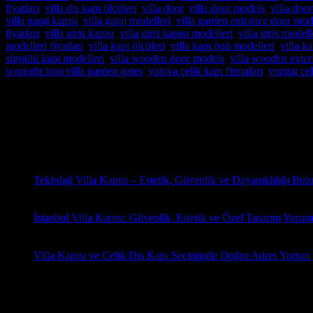
fiyatları
,
villa dış kapı ölçüleri
,
villa door
,
villa door models
,
villa doo
villa garaj kapısı
,
villa garaj modelleri
,
villa garden entrance door mod
fiyatları
,
villa giriş kapısı
,
villa giriş kapısı modelleri
,
villa giriş modell
modelleri fiyatları
,
villa kapı ölçüleri
,
villa kapı önü modelleri
,
villa ka
sürgülü kapı modelleri
,
villa wooden door models
,
villa wooden exter
wrought iron villa garden gates
,
yalova çelik kapı firmaları
,
yozgat çel
Hakkımızda
Pivot Villa Kapısı,Pivot Çelik kapı,Pivot Çelik kapı modelleri,Pivot Çel
Son Yazılar
31
Eki
Tekirdağ Villa Kapısı – Estetik, Güvenlik ve Dayanıklılığı Bul
18
Oca
İstanbul Villa Kapısı: Güvenlik, Estetik ve Özel Tasarım
Yorum
18
Oca
Villa Kapısı ve Çelik Dış Kapı Seçiminde Doğru Adres
Yorum 
Yorumlar
Kategoriler