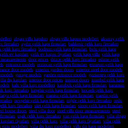
lik Kapı firması tam da aradığınız adres! Yılların deneyimi ve
 ve zevklere uyum sağlayacak şekilde tasarladığımız villa […]
delleri
,
ahşap villa kapıları
,
ahşap villa kapısı modelleri
,
aksaray çelik
pı firmaları
,
aydın çelik kapı firmaları
,
balıkesir çelik kapı firmaları
,
is çelik kapı firmaları
,
bodrum çelik kapı firmaları
,
bolu çelik kapı
çelik ev kapıları
,
çelik ev kapısı fiyatları
,
çelik kapı villa
,
çelik kapı
 measurements
,
door prices
,
düzce çelik kapı firmaları
,
edirne çelik
ls
,
entrance models
,
erzincan çelik kapı firmaları
,
erzurum çelik kapı
trance door models
,
exterior garden doors
,
exterior steel door models
,
 models
,
garage models
,
garden entrance models
,
gaziantep çelik kapı
,
illa dış kapıları
,
interior door prices
,
interior doors
,
istanbul çelik kapı
models
,
kale villa kapı modelleri
,
karabük çelik kapı firmaları
,
karaman
ik kapı firmaları
,
kırşehir çelik kapı firmaları
,
kocaeli çelik kapı
latya çelik kapı firmaları
,
manisa çelik kapı firmaları
,
mardin çelik
rmaları
,
nevşehir çelik kapı firmaları
,
niğde çelik kapı firmaları
,
ordu
çelik kapı firmaları
,
siirt çelik kapı firmaları
,
sinop çelik kapı firmaları
,
eel house doors
,
steel villa door
,
steel villa door measurements
,
steel
 firmaları
,
uşak çelik kapı firmaları
,
van çelik kapı firmaları
,
villa ahşap
kapilari fiyatları
,
villa çelik kapı
,
villa çelik kapı fiyatları
,
villa çelik
ı giriş modelleri
,
villa dış kapı modelleri
,
villa dış kapı modelleri