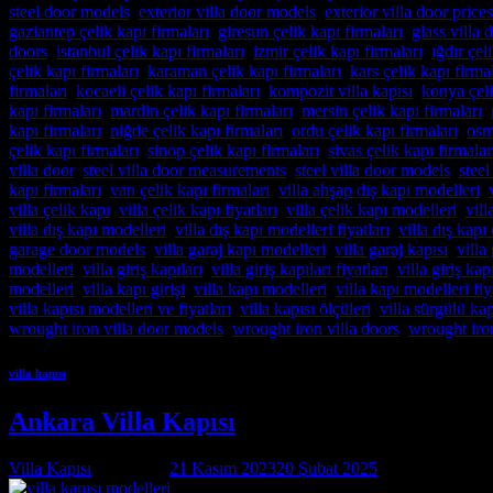
steel door models
,
exterior villa door models
,
exterior villa door prices
gaziantep çelik kapı firmaları
,
giresun çelik kapı firmaları
,
glass villa 
doors
,
istanbul çelik kapı firmaları
,
izmir çelik kapı firmaları
,
ığdır çel
çelik kapı firmaları
,
karaman çelik kapı firmaları
,
kars çelik kapı firma
firmaları
,
kocaeli çelik kapı firmaları
,
kompozit villa kapısı
,
konya çeli
kapı firmaları
,
mardin çelik kapı firmaları
,
mersin çelik kapı firmaları
,
kapı firmaları
,
niğde çelik kapı firmaları
,
ordu çelik kapı firmaları
,
osm
çelik kapı firmaları
,
sinop çelik kapı firmaları
,
sivas çelik kapı firmalar
villa door
,
steel villa door measurements
,
steel villa door models
,
steel
kapı firmaları
,
van çelik kapı firmaları
,
villa ahşap dış kapı modelleri
,
villa çelik kapı
,
villa çelik kapı fiyatları
,
villa çelik kapı modelleri
,
vill
villa dış kapı modelleri
,
villa dış kapı modelleri fiyatları
,
villa dış kapı 
garage door models
,
villa garaj kapı modelleri
,
villa garaj kapısı
,
villa
modelleri
,
villa giriş kapıları
,
villa giriş kapıları fiyatları
,
villa giriş kap
modelleri
,
villa kapı girişi
,
villa kapı modelleri
,
villa kapı modelleri fiy
villa kapısı modelleri ve fiyatları
,
villa kapısı ölçüleri
,
villa sürgülü ka
wrought iron villa door models
,
wrought iron villa doors
,
wrought iron
villa kapısı
Ankara Villa Kapısı
Villa Kapısı
tarafından
21 Kasım 2023
20 Şubat 2025
tarihinde yayınl