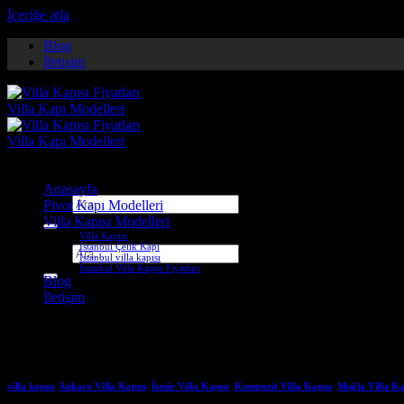
İçeriğe atla
Blog
İletişim
Anasayfa
Ara:
Pivot Kapı Modelleri
Villa Kapısı Modelleri
Villa Kapısı
İstanbul Çelik Kapı
Ara:
İstanbul villa kapısı
İstanbul Villa Kapısı Fiyatları
Blog
İletişim
Etiket Arşivleri:
elazığ çelik kap
villa kapısı
,
Ankara Villa Kapısı
,
İzmir Villa Kapısı
,
Kompozit Villa Kapısı
,
Muğla Villa Ka