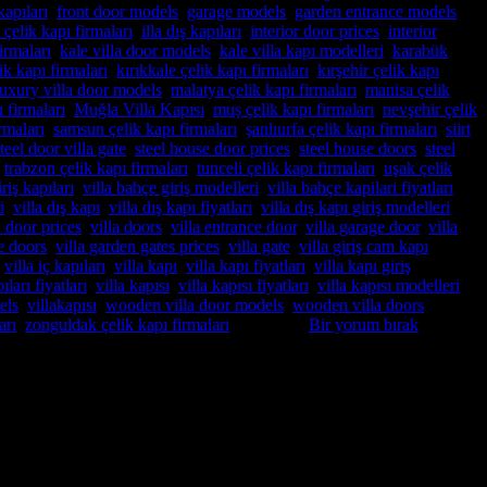
kapıları
,
front door models
,
garage models
,
garden entrance models
,
 çelik kapı firmaları
,
illa dış kapıları
,
interior door prices
,
interior
irmaları
,
kale villa door models
,
kale villa kapı modelleri
,
karabük
lik kapı firmaları
,
kırıkkale çelik kapı firmaları
,
kırşehir çelik kapı
luxury villa door models
,
malatya çelik kapı firmaları
,
manisa çelik
 firmaları
,
Muğla Villa Kapısı
,
muş çelik kapı firmaları
,
nevşehir çelik
rmaları
,
samsun çelik kapı firmaları
,
şanlıurfa çelik kapı firmaları
,
siirt
teel door villa gate
,
steel house door prices
,
steel house doors
,
steel
,
trabzon çelik kapı firmaları
,
tunceli çelik kapı firmaları
,
uşak çelik
riş kapıları
,
villa bahçe giriş modelleri
,
villa bahçe kapilari fiyatları
,
i
,
villa dış kapı
,
villa dış kapı fiyatları
,
villa dış kapı giriş modelleri
,
a door prices
,
villa doors
,
villa entrance door
,
villa garage door
,
villa
e doors
,
villa garden gates prices
,
villa gate
,
villa giriş cam kapı
,
villa iç kapıları
,
villa kapı
,
villa kapı fiyatları
,
villa kapı giriş
ıları fiyatları
,
villa kapısı
,
villa kapısı fiyatları
,
villa kapısı modelleri
,
els
,
villakapısı
,
wooden villa door models
,
wooden villa doors
,
arı
,
zonguldak çelik kapı firmaları
etiketlendi
Bir yorum bırak