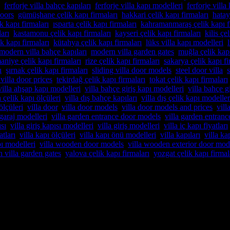
,
ferforje villa bahçe kapıları
,
ferforje villa kapı modelleri
,
ferforje villa 
doors
,
gümüşhane çelik kapı firmaları
,
hakkari çelik kapı firmaları
,
hatay
ik kapı firmaları
,
ısparta çelik kapı firmaları
,
kahramanmaraş çelik kapı f
ları
,
kastamonu çelik kapı firmaları
,
kayseri çelik kapı firmaları
,
kilis çe
k kapı firmaları
,
kütahya çelik kapı firmaları
,
lüks villa kapı modelleri
,
modern villa bahçe kapıları
,
modern villa garden gates
,
muğla çelik kapı
aniye çelik kapı firmaları
,
rize çelik kapı firmaları
,
sakarya çelik kapı fi
ı
,
şırnak çelik kapı firmaları
,
sliding villa door models
,
steel door villa
,
s
 villa door prices
,
tekirdağ çelik kapı firmaları
,
tokat çelik kapı firmaları
villa ahşap kapı modelleri
,
villa bahçe giriş kapı modelleri
,
villa bahçe gi
a çelik kapı ölçüleri
,
villa dış bahçe kapıları
,
villa dış çelik kapı modeller
ölçüleri
,
villa door
,
villa door models
,
villa door models and prices
,
vill
 garaj modelleri
,
villa garden entrance door models
,
villa garden entranc
ısı
,
villa giriş kapısı modelleri
,
villa giriş modelleri
,
villa iç kapı fiyatları
atları
,
villa kapı ölçüleri
,
villa kapı önü modelleri
,
villa kapıları
,
villa kap
pı modelleri
,
villa wooden door models
,
villa wooden exterior door mod
 villa garden gates
,
yalova çelik kapı firmaları
,
yozgat çelik kapı firmal
andı