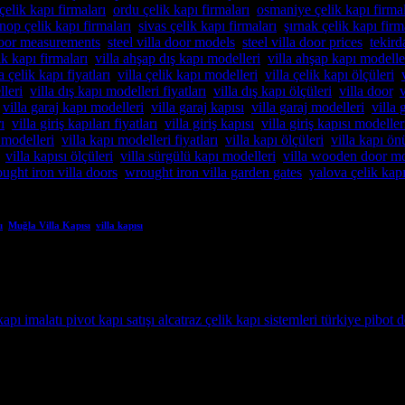
çelik kapı firmaları
,
ordu çelik kapı firmaları
,
osmaniye çelik kapı firmal
inop çelik kapı firmaları
,
sivas çelik kapı firmaları
,
şırnak çelik kapı firm
 door measurements
,
steel villa door models
,
steel villa door prices
,
tekird
ik kapı firmaları
,
villa ahşap dış kapı modelleri
,
villa ahşap kapı modelle
la çelik kapı fiyatları
,
villa çelik kapı modelleri
,
villa çelik kapı ölçüleri
,
lleri
,
villa dış kapı modelleri fiyatları
,
villa dış kapı ölçüleri
,
villa door
,
,
villa garaj kapı modelleri
,
villa garaj kapısı
,
villa garaj modelleri
,
villa
ı
,
villa giriş kapıları fiyatları
,
villa giriş kapısı
,
villa giriş kapısı modeller
 modelleri
,
villa kapı modelleri fiyatları
,
villa kapı ölçüleri
,
villa kapı ön
,
villa kapısı ölçüleri
,
villa sürgülü kapı modelleri
,
villa wooden door m
ught iron villa doors
,
wrought iron villa garden gates
,
yalova çelik kapı
ı
,
Muğla Villa Kapısı
,
villa kapısı
andı
odern ve lüks villalar için özel imalat villa kapıları arıyorsanız, A
e dayanıklı çelik kapılar üretiyoruz. Bulunduğu […]