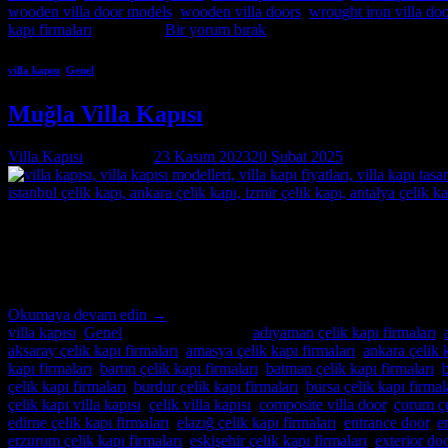
wooden villa door models
,
wooden villa doors
,
wrought iron villa do
kapı firmaları
etiketlendi
Bir yorum bırak
villa kapısı
,
Genel
Muğla Villa Kapısı
Villa Kapısı
tarafından
23 Kasım 2023
20 Şubat 2025
tarihinde yayınl
23
Kas
Muğla Villa Kapısı Özel İmalatın Adresi Muğla Villa Kapısı ; modern ve 
uzmanlığıyla, villa güvenliğini ön planda tutan, estetik ve dayanıklı
Okumaya devam edin
→
villa kapısı
,
Genel
içinde yayınlandı
|
adıyaman çelik kapı firmaları
,
aksaray çelik kapı firmaları
,
amasya çelik kapı firmaları
,
ankara çelik 
kapı firmaları
,
bartın çelik kapı firmaları
,
batman çelik kapı firmaları
,
çelik kapı firmaları
,
burdur çelik kapı firmaları
,
bursa çelik kapı firmal
çelik kapı villa kapısı
,
çelik villa kapısı
,
composite villa door
,
çorum çe
edirne çelik kapı firmaları
,
elazığ çelik kapı firmaları
,
entrance door
,
e
erzurum çelik kapı firmaları
,
eskişehir çelik kapı firmaları
,
exterior do