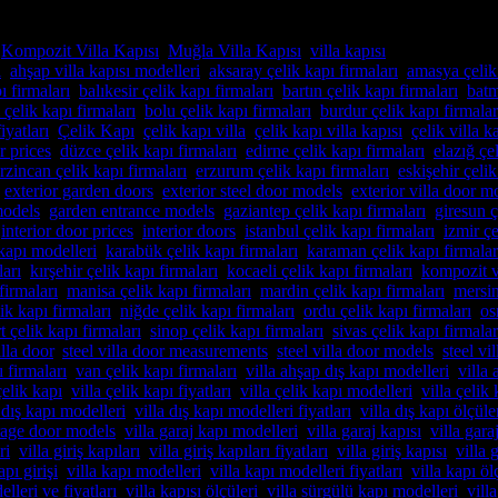
,
Kompozit Villa Kapısı
,
Muğla Villa Kapısı
,
villa kapısı
içinde yayınla
ı
,
ahşap villa kapısı modelleri
,
aksaray çelik kapı firmaları
,
amasya çelik 
ı firmaları
,
balıkesir çelik kapı firmaları
,
bartın çelik kapı firmaları
,
batm
çelik kapı firmaları
,
bolu çelik kapı firmaları
,
burdur çelik kapı firmalar
iyatları
,
Çelik Kapı
,
çelik kapı villa
,
çelik kapı villa kapısı
,
çelik villa k
r prices
,
düzce çelik kapı firmaları
,
edirne çelik kapı firmaları
,
elazığ çe
rzincan çelik kapı firmaları
,
erzurum çelik kapı firmaları
,
eskişehir çelik
,
exterior garden doors
,
exterior steel door models
,
exterior villa door m
models
,
garden entrance models
,
gaziantep çelik kapı firmaları
,
giresun ç
,
interior door prices
,
interior doors
,
istanbul çelik kapı firmaları
,
izmir çe
 kapı modelleri
,
karabük çelik kapı firmaları
,
karaman çelik kapı firmalar
ları
,
kırşehir çelik kapı firmaları
,
kocaeli çelik kapı firmaları
,
kompozit vi
firmaları
,
manisa çelik kapı firmaları
,
mardin çelik kapı firmaları
,
mersin
ik kapı firmaları
,
niğde çelik kapı firmaları
,
ordu çelik kapı firmaları
,
os
rt çelik kapı firmaları
,
sinop çelik kapı firmaları
,
sivas çelik kapı firmalar
illa door
,
steel villa door measurements
,
steel villa door models
,
steel vi
 firmaları
,
van çelik kapı firmaları
,
villa ahşap dış kapı modelleri
,
villa
çelik kapı
,
villa çelik kapı fiyatları
,
villa çelik kapı modelleri
,
villa çelik 
 dış kapı modelleri
,
villa dış kapı modelleri fiyatları
,
villa dış kapı ölçüle
arage door models
,
villa garaj kapı modelleri
,
villa garaj kapısı
,
villa gara
ri
,
villa giriş kapıları
,
villa giriş kapıları fiyatları
,
villa giriş kapısı
,
villa 
apı girişi
,
villa kapı modelleri
,
villa kapı modelleri fiyatları
,
villa kapı öl
elleri ve fiyatları
,
villa kapısı ölçüleri
,
villa sürgülü kapı modelleri
,
vill