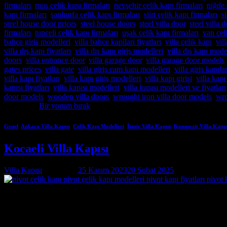
firmaları
,
muş çelik kapı firmaları
,
nevşehir çelik kapı firmaları
,
niğde 
kapı firmaları
,
şanlıurfa çelik kapı firmaları
,
siirt çelik kapı firmaları
,
s
steel house door prices
,
steel house doors
,
steel villa door
,
steel villa
firmaları
,
tunceli çelik kapı firmaları
,
uşak çelik kapı firmaları
,
van çel
bahçe giriş modelleri
,
villa bahçe kapilari fiyatları
,
villa çelik kapı
,
vil
villa dış kapı fiyatları
,
villa dış kapı giriş modelleri
,
villa dış kapı mode
doors
,
villa entrance door
,
villa garage door
,
villa garage door models
gates prices
,
villa gate
,
villa giriş cam kapı modelleri
,
villa giriş kapılar
villa kapı fiyatları
,
villa kapı giriş modelleri
,
villa kapı girişi
,
villa kapı
kapısı fiyatları
,
villa kapısı modelleri
,
villa kapısı modelleri ve fiyatları
door models
,
wooden villa doors
,
wrought iron villa door models
,
wro
etiketlendi
Bir yorum bırak
Genel
,
Ankara Villa Kapısı
,
Çelik Kapı Modelleri
,
İzmir Villa Kapısı
,
Kompozit Villa Kapıs
Kocaeli Villa Kapısı
Villa Kapısı
tarafından
25 Kasım 2023
20 Şubat 2025
tarihinde yayınl
25
Kas
Kocaeli Villa Kapısı Özel İmalatın Adresi Kocaeli Villa Kapısı ; m
deneyimi ve uzmanlığıyla, villa güvenliğini ön planda tutan, estetik v