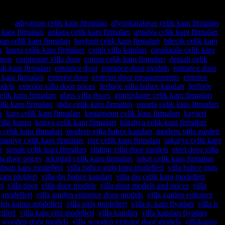
ndı
|
adıyaman çelik kapı firmaları
,
afyonkarahisar çelik kapı firmaları
,
kapı firmaları
,
ankara çelik kapı firmaları
,
antalya çelik kapı firmaları
,
an çelik kapı firmaları
,
bayburt çelik kapı firmaları
,
bilecik çelik kapı
ı
,
bursa çelik kapı firmaları
,
camlı villa kapıları
,
çanakkale çelik kapı
apısı
,
composite villa door
,
çorum çelik kapı firmaları
,
denizli çelik
lik kapı firmaları
,
entrance door
,
entrance door models
,
entrance door
 kapı firmaları
,
exterior door
,
exterior door measurements
,
exterior
odels
,
exterior villa door prices
,
ferforje villa bahçe kapıları
,
ferforje
elik kapı firmaları
,
glass villa doors
,
gümüşhane çelik kapı firmaları
,
lik kapı firmaları
,
ığdır çelik kapı firmaları
,
ısparta çelik kapı firmaları
,
ı
,
kars çelik kapı firmaları
,
kastamonu çelik kapı firmaları
,
kayseri
lla kapısı
,
konya çelik kapı firmaları
,
kütahya çelik kapı firmaları
,
 çelik kapı firmaları
,
modern villa bahçe kapıları
,
modern villa garden
maniye çelik kapı firmaları
,
rize çelik kapı firmaları
,
sakarya çelik kapı
ı
,
şırnak çelik kapı firmaları
,
sliding villa door models
,
steel door villa
,
lla door prices
,
tekirdağ çelik kapı firmaları
,
tokat çelik kapı firmaları
,
 ahşap kapı modelleri
,
villa bahçe giriş kapı modelleri
,
villa bahçe giriş
kapı ölçüleri
,
villa dış bahçe kapıları
,
villa dış çelik kapı modelleri
,
ri
,
villa door
,
villa door models
,
villa door models and prices
,
villa
j modelleri
,
villa garden entrance door models
,
villa garden entrance
giriş kapısı modelleri
,
villa giriş modelleri
,
villa iç kapı fiyatları
,
villa iç
çüleri
,
villa kapı önü modelleri
,
villa kapıları
,
villa kapıları fiyatları
,
a wooden door models
,
villa wooden exterior door models
,
villakapısı
,