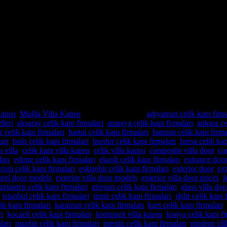
ndı
n özel imalat villa kapıları arıyorsanız, Alcatraz Çelik Kapı firması tam
oruz. Bulunduğu bölgenin benzersiz mimari dokusuna ve zevklere uyum sağ
apısı
,
Muğla Villa Kapısı
içinde yayınlandı
|
adıyaman çelik kapı firma
lleri
,
aksaray çelik kapı firmaları
,
amasya çelik kapı firmaları
,
ankara çe
r çelik kapı firmaları
,
bartın çelik kapı firmaları
,
batman çelik kapı firma
arı
,
bolu çelik kapı firmaları
,
burdur çelik kapı firmaları
,
bursa çelik kap
ı villa
,
çelik kapı villa kapısı
,
çelik villa kapısı
,
composite villa door
,
ço
ları
,
edirne çelik kapı firmaları
,
elazığ çelik kapı firmaları
,
entrance door
rum çelik kapı firmaları
,
eskişehir çelik kapı firmaları
,
exterior door
,
ex
steel door models
,
exterior villa door models
,
exterior villa door prices
,
f
aziantep çelik kapı firmaları
,
giresun çelik kapı firmaları
,
glass villa doo
,
istanbul çelik kapı firmaları
,
izmir çelik kapı firmaları
,
ığdır çelik kapı 
ik kapı firmaları
,
karaman çelik kapı firmaları
,
kars çelik kapı firmaları
,
rı
,
kocaeli çelik kapı firmaları
,
kompozit villa kapısı
,
konya çelik kapı fi
ları
,
mardin çelik kapı firmaları
,
mersin çelik kapı firmaları
,
modern vill