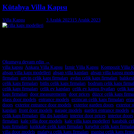
Kütahya Villa Kapısı
Villa Kapısı
tarafından
3 Aralık 2023
15 Aralık 2023
tarihinde yayınla
03
Ara
Kütahya Villa Kapısı Kütahya Villa Kapısı ; modern ve lüks villalar içi
güvenliğini ön planda tutan, estetik ve dayanıklı çelik kapılar üretiy
Okumaya devam edin
→
villa kapısı
,
Ankara Villa Kapısı
,
İzmir Villa Kapısı
,
Kompozit Villa K
ahşap villa kapı modelleri
,
ahşap villa kapıları
,
ahşap villa kapısı mode
firmaları
,
artvin çelik kapı firmaları
,
aydın çelik kapı firmaları
,
balıkesi
çelik kapı firmaları
,
bitlis çelik kapı firmaları
,
bodrum çelik kapı firmal
çelik kapı firmaları
,
çelik ev kapıları
,
çelik ev kapısı fiyatları
,
çelik kap
kapı firmaları
,
door measurements
,
door prices
,
düzce çelik kapı firma
glass door models
,
entrance models
,
erzincan çelik kapı firmaları
,
erzu
doors
,
exterior entrance door models
,
exterior garden doors
,
exterior 
kapıları
,
front door models
,
garage models
,
garden entrance models
,
g
çelik kapı firmaları
,
illa dış kapıları
,
interior door prices
,
interior doors
firmaları
,
kale villa door models
,
kale villa kapı modelleri
,
karabük çel
kapı firmaları
,
kırıkkale çelik kapı firmaları
,
kırşehir çelik kapı firmala
villa door models
,
malatya çelik kapı firmaları
,
manisa çelik kapı firma