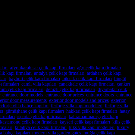
 da aradığınız adres! Yılların deneyimi ve uzmanlığıyla, villa
layacak şekilde tasarladığımız villa kapıları, güvenlikle birlikte […]
ları
,
afyonkarahisar çelik kapı firmaları
,
ağrı çelik kapı firmaları
,
lik kapı firmaları
,
antalya çelik kapı firmaları
,
ardahan çelik kapı
ları
,
bayburt çelik kapı firmaları
,
bilecik çelik kapı firmaları
,
bingöl
ı firmaları
,
camlı villa kapıları
,
çanakkale çelik kapı firmaları
,
çankırı
rum çelik kapı firmaları
,
denizli çelik kapı firmaları
,
diyarbakır çelik
,
entrance door models
,
entrance door prices
,
entrance doors
,
entrance
terior door measurements
,
exterior door models and prices
,
exterior
erforje villa bahçe kapıları
,
ferforje villa kapı modelleri
,
ferforje villa
rs
,
gümüşhane çelik kapı firmaları
,
hakkari çelik kapı firmaları
,
hatay
firmaları
,
ısparta çelik kapı firmaları
,
kahramanmaraş çelik kapı
kastamonu çelik kapı firmaları
,
kayseri çelik kapı firmaları
,
kilis çelik
rmaları
,
kütahya çelik kapı firmaları
,
lüks villa kapı modelleri
,
luxury
a bahçe kapıları
,
modern villa garden gates
,
muğla çelik kapı