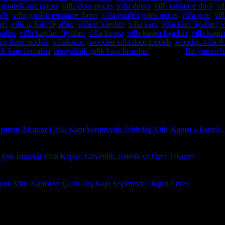
r models and prices
,
villa door prices
,
villa doors
,
villa entrance door
,
vi
els
,
villa garden entrance doors
,
villa garden gates prices
,
villa gate
,
vil
eri
,
villa iç kapı fiyatları
,
villa iç kapıları
,
villa kapı
,
villa kapı fiyatları
,
v
pıları
,
villa kapıları fiyatları
,
villa kapısı
,
villa kapısı fiyatları
,
villa kapıs
ior door models
,
villakapısı
,
wooden villa door models
,
wooden villa d
ik kapı firmaları
,
zonguldak çelik kapı firmaları
etiketlendi
Bir yorum b
ik kapı fiyatları,Pivot Çelik kapı imalatı,Pivot Çelik kapı istanbul satış
uşturan Alcatraz Çelik Kapı
Yorum yok
Tekirdağ Villa Kapısı – Estetik,
 yok
İstanbul Villa Kapısı: Güvenlik, Estetik ve Özel Tasarım
yok
Villa Kapısı ve Çelik Dış Kapı Seçiminde Doğru Adres