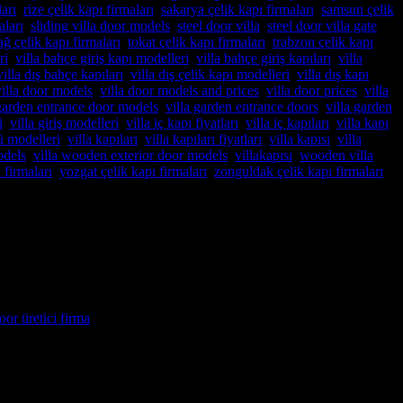
arı
,
rize çelik kapı firmaları
,
sakarya çelik kapı firmaları
,
samsun çelik
aları
,
sliding villa door models
,
steel door villa
,
steel door villa gate
,
ağ çelik kapı firmaları
,
tokat çelik kapı firmaları
,
trabzon çelik kapı
ri
,
villa bahçe giriş kapı modelleri
,
villa bahçe giriş kapıları
,
villa
villa dış bahçe kapıları
,
villa dış çelik kapı modelleri
,
villa dış kapı
,
villa door models
,
villa door models and prices
,
villa door prices
,
villa
 garden entrance door models
,
villa garden entrance doors
,
villa garden
i
,
villa giriş modelleri
,
villa iç kapı fiyatları
,
villa iç kapıları
,
villa kapı
,
ü modelleri
,
villa kapıları
,
villa kapıları fiyatları
,
villa kapısı
,
villa
odels
,
villa wooden exterior door models
,
villakapısı
,
wooden villa
 firmaları
,
yozgat çelik kapı firmaları
,
zonguldak çelik kapı firmaları
lcatraz Çelik Kapı firması tam da aradığınız adres! Yılların