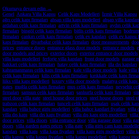
Okumaya devam edin
→
Genel
,
Ankara Villa Kapısı
,
Çelik Kapı Modelleri
,
İzmir Villa Kapısı
ağrı çelik kapı firmaları
,
ahşap villa kapı modelleri
,
ahşap villa kapılar
ardahan çelik kapı firmaları
,
artvin çelik kapı firmaları
,
aydın çelik kap
firmaları
,
bingöl çelik kapı firmaları
,
bitlis çelik kapı firmaları
,
bodrum 
firmaları
,
çankırı çelik kapı firmaları
,
çelik ev kapıları
,
çelik ev kapısı f
kapı firmaları
,
diyarbakır çelik kapı firmaları
,
door measurements
,
doo
prices
,
entrance doors
,
entrance glass door models
,
entrance models
,
e
door models and prices
,
exterior doors
,
exterior entrance door models
villa kapı modelleri
,
ferforje villa kapıları
,
front door models
,
garage 
hakkari çelik kapı firmaları
,
hatay çelik kapı firmaları
,
illa dış kapıları
kahramanmaraş çelik kapı firmaları
,
kale villa door models
,
kale villa
çelik kapı firmaları
,
kilis çelik kapı firmaları
,
kırıkkale çelik kapı firma
lüks villa kapı modelleri
,
luxury villa door models
,
malatya çelik kapı 
gates
,
muğla çelik kapı firmaları
,
muş çelik kapı firmaları
,
nevşehir çel
firmaları
,
samsun çelik kapı firmaları
,
şanlıurfa çelik kapı firmaları
,
sii
steel door villa gate
,
steel house door prices
,
steel house doors
,
steel v
trabzon çelik kapı firmaları
,
tunceli çelik kapı firmaları
,
uşak çelik kapı
kapıları
,
villa bahçe giriş modelleri
,
villa bahçe kapilari fiyatları
,
villa 
villa dış kapı
,
villa dış kapı fiyatları
,
villa dış kapı giriş modelleri
,
villa
door prices
,
villa doors
,
villa entrance door
,
villa garage door
,
villa g
doors
,
villa garden gates prices
,
villa gate
,
villa giriş cam kapı modelle
kapıları
,
villa kapı
,
villa kapı fiyatları
,
villa kapı giriş modelleri
,
villa k
villa kapısı
,
villa kapısı fiyatları
,
villa kapısı modelleri
,
villa kapısı mod