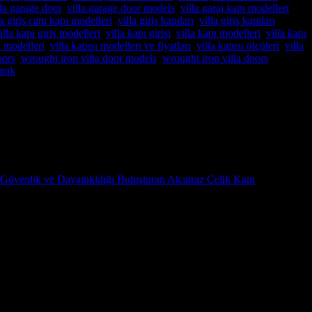
lla garage door
,
villa garage door models
,
villa garaj kapı modelleri
,
la giriş cam kapı modelleri
,
villa giriş kapıları
,
villa giriş kapıları
illa kapı giriş modelleri
,
villa kapı girişi
,
villa kapı modelleri
,
villa kapı
ı modelleri
,
villa kapısı modelleri ve fiyatları
,
villa kapısı ölçüleri
,
villa
oors
,
wrought iron villa door models
,
wrought iron villa doors
,
ırak
,montaj,Pivot Çelik kapı sistemleri,pivot çelik kapı satış
 Güvenlik ve Dayanıklılığı Buluşturan Alcatraz Çelik Kapı