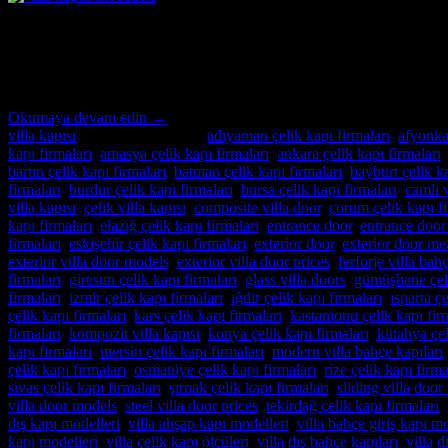
21
Kas
Ankara Villa Kapısı Özel İmalatın Adresi Ankara Villa Kapısı ; modern v
uzmanlığıyla, villa güvenliğini ön planda tutan, estetik ve dayanıklı
Okumaya devam edin
→
villa kapısı
içinde yayınlandı
|
adıyaman çelik kapı firmaları
,
afyonkar
kapı firmaları
,
amasya çelik kapı firmaları
,
ankara çelik kapı firmaları
bartın çelik kapı firmaları
,
batman çelik kapı firmaları
,
bayburt çelik ka
firmaları
,
burdur çelik kapı firmaları
,
bursa çelik kapı firmaları
,
camlı v
villa kapısı
,
çelik villa kapısı
,
composite villa door
,
çorum çelik kapı fi
kapı firmaları
,
elazığ çelik kapı firmaları
,
entrance door
,
entrance door
firmaları
,
eskişehir çelik kapı firmaları
,
exterior door
,
exterior door m
exterior villa door models
,
exterior villa door prices
,
ferforje villa bah
firmaları
,
giresun çelik kapı firmaları
,
glass villa doors
,
gümüşhane çeli
firmaları
,
izmir çelik kapı firmaları
,
ığdır çelik kapı firmaları
,
ısparta ç
çelik kapı firmaları
,
kars çelik kapı firmaları
,
kastamonu çelik kapı fir
firmaları
,
kompozit villa kapısı
,
konya çelik kapı firmaları
,
kütahya çel
kapı firmaları
,
mersin çelik kapı firmaları
,
modern villa bahçe kapıları
çelik kapı firmaları
,
osmaniye çelik kapı firmaları
,
rize çelik kapı firma
sivas çelik kapı firmaları
,
şırnak çelik kapı firmaları
,
sliding villa doo
villa door models
,
steel villa door prices
,
tekirdağ çelik kapı firmaları
,
dış kapı modelleri
,
villa ahşap kapı modelleri
,
villa bahçe giriş kapı mo
kapı modelleri
,
villa çelik kapı ölçüleri
,
villa dış bahçe kapıları
,
villa d