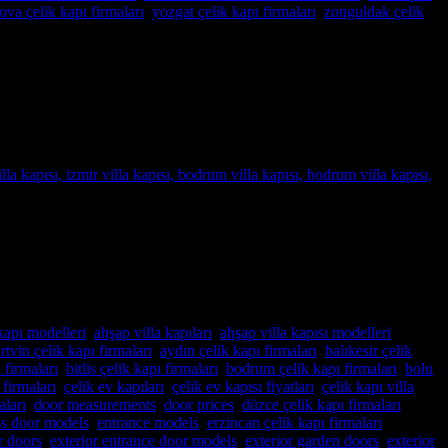
ova çelik kapı firmaları
,
yozgat çelik kapı firmaları
,
zonguldak çelik
k Kapı firması tam da aradığınız adres! Yılların deneyimi ve
 ve zevklere uyum sağlayacak şekilde tasarladığımız villa […]
kapı modelleri
,
ahşap villa kapıları
,
ahşap villa kapısı modelleri
,
rtvin çelik kapı firmaları
,
aydın çelik kapı firmaları
,
balıkesir çelik
 firmaları
,
bitlis çelik kapı firmaları
,
bodrum çelik kapı firmaları
,
bolu
 firmaları
,
çelik ev kapıları
,
çelik ev kapısı fiyatları
,
çelik kapı villa
,
aları
,
door measurements
,
door prices
,
düzce çelik kapı firmaları
,
ss door models
,
entrance models
,
erzincan çelik kapı firmaları
,
r doors
,
exterior entrance door models
,
exterior garden doors
,
exterior