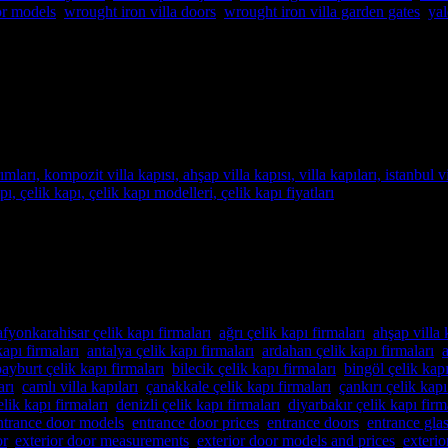
or models
,
wrought iron villa doors
,
wrought iron villa garden gates
,
yal
andı
lüks villalar için özel imalat villa kapıları arıyorsanız, Alcatraz Çeli
 çelik kapılar üretiyoruz. Bulunduğu bölgenin benzersiz mimari dokusuna
afyonkarahisar çelik kapı firmaları
,
ağrı çelik kapı firmaları
,
ahşap villa 
kapı firmaları
,
antalya çelik kapı firmaları
,
ardahan çelik kapı firmaları
,
a
bayburt çelik kapı firmaları
,
bilecik çelik kapı firmaları
,
bingöl çelik kapı
arı
,
camlı villa kapıları
,
çanakkale çelik kapı firmaları
,
çankırı çelik kapı
lik kapı firmaları
,
denizli çelik kapı firmaları
,
diyarbakır çelik kapı firm
ntrance door models
,
entrance door prices
,
entrance doors
,
entrance gla
or
,
exterior door measurements
,
exterior door models and prices
,
exterio