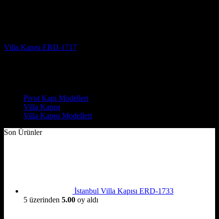
Villa Kapısı
Villa Kapısı ERD-1717
5 üzerinden
5
oy aldı
(3)
Çelik Kapı Modelleri
Pivot Kapı Modelleri
Villa Kapısı
Villa Kapısı Modelleri
Son Ürünler
İstanbul Villa Kapısı ERD-1733
5 üzerinden
5.00
oy aldı