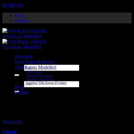
İçeriğe atla
Blog
İletişim
Anasayfa
Pivot Kapı Modelleri
Villa Kapısı Modelleri
Ara:
Villa Kapısı
İstanbul Çelik Kapı
İstanbul villa kapısı
İstanbul Villa Kapısı Fiyatları
Ara:
Blog
İletişim
denizli çelik kapı firmaları
Ana Sayfa
-
Ürünler “denizli çelik kapı firmaları” olarak etiketlendi
Filtrele