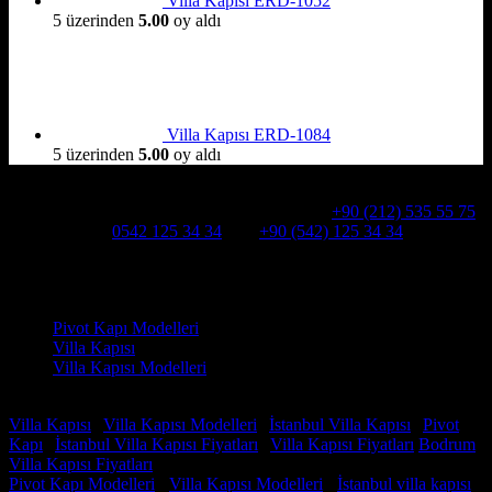
Villa Kapısı ERD-1052
5 üzerinden
5.00
oy aldı
Villa Kapısı ERD-1084
5 üzerinden
5.00
oy aldı
Hakkımızda
Alcatraz Villa Kapısı,Pivot çelik kapı
Telefon:
+90 (212) 535 55 75
WHATSAPP:
0542 125 34 34
Cep:
+90 (542) 125 34 34
Adresimiz : Kazım Karabekir, Hekimsuyu Cd. 90/A, 34255
Gaziosmanpaşa /İSTANBUL
Ürün kategorileri
Pivot Kapı Modelleri
Villa Kapısı
Villa Kapısı Modelleri
Faydalı Linkler
Villa Kapısı
|
Villa Kapısı Modelleri
|
İstanbul Villa Kapısı
|
Pivot
Kapı
|
İstanbul Villa Kapısı Fiyatları
|
Villa Kapısı Fiyatları
Bodrum
Villa Kapısı Fiyatları
Pivot Kapı Modelleri
-
Villa Kapısı Modelleri
-
İstanbul villa kapısı