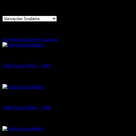
25 sonucun tümü gösteriliyor
denizli çelik kapı firmaları
Download Category Catalog
Villa Kapısı
Villa Kapısı ERD – 1695
5 üzerinden
5
oy aldı
(3)
Villa Kapısı
Villa Kapısı ERD – 1696
5 üzerinden
5
oy aldı
(3)