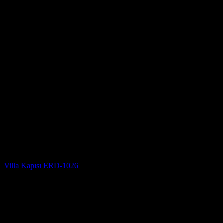
Villa Kapısı Modelleri
Villa Kapısı ERD-1026
5 üzerinden
5
oy aldı
(3)