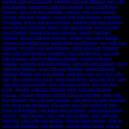
karabük çelik kapı firmaları
,
karaman çelik kapı firmaları
,
kars çelik
kapı firmaları
,
kastamonu çelik kapı firmaları
,
kayseri çelik kapı
firmaları
,
kilis çelik kapı firmaları
,
kırıkkale çelik kapı firmaları
,
kırşehir çelik kapı firmaları
,
kocaeli çelik kapı firmaları
,
kompozit
villa kapısı
,
konya çelik kapı firmaları
,
kütahya çelik kapı firmaları
,
lüks villa kapı modelleri
,
luxury villa door models
,
malatya çelik
kapı firmaları
,
manisa çelik kapı firmaları
,
mardin çelik kapı
firmaları
,
mersin çelik kapı firmaları
,
modern villa bahçe kapıları
,
modern villa garden gates
,
muğla çelik kapı firmaları
,
muş çelik kapı
firmaları
,
nevşehir çelik kapı firmaları
,
niğde çelik kapı firmaları
,
ordu çelik kapı firmaları
,
osmaniye çelik kapı firmaları
,
rize çelik
kapı firmaları
,
sakarya çelik kapı firmaları
,
samsun çelik kapı
firmaları
,
şanlıurfa çelik kapı firmaları
,
siirt çelik kapı firmaları
,
sinop
çelik kapı firmaları
,
sivas çelik kapı firmaları
,
şırnak çelik kapı
firmaları
,
sliding villa door models
,
steel door villa
,
steel door villa
gate
,
steel house door prices
,
steel house doors
,
steel villa door
,
steel
villa door measurements
,
steel villa door models
,
steel villa door
prices
,
tekirdağ çelik kapı firmaları
,
tokat çelik kapı firmaları
,
trabzon çelik kapı firmaları
,
tunceli çelik kapı firmaları
,
uşak çelik
kapı firmaları
,
van çelik kapı firmaları
,
villa ahşap dış kapı modelleri
,
villa ahşap kapı modelleri
,
villa bahçe giriş kapı modelleri
,
villa
bahçe giriş kapıları
,
villa bahçe giriş modelleri
,
villa bahçe kapilari
fiyatları
,
villa çelik kapı
,
villa çelik kapı fiyatları
,
villa çelik kapı
modelleri
,
villa çelik kapı ölçüleri
,
villa dış bahçe kapıları
,
villa dış
çelik kapı modelleri
,
villa dış kapı
,
villa dış kapı fiyatları
,
villa dış