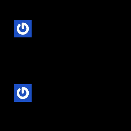
Villa Kapısı ERD-1712
için 3 değerlendirme
5 üzerinden
5
oy aldı
Anonim
–
20 Şubat 2025
Şıklık ve Estetik: Villa kapıları, evinizin dış cephesine zarafet
ve modern bir hava katar. Özellikle özel tasarımlı kapılar,
kişisel zevkinizi yansıtarak evinize özgün bir karakter
kazandırır.
5 üzerinden
5
oy aldı
Anonim
–
20 Şubat 2025
Güvenlik: Villa kapıları, yüksek güvenlik standartlarına sahip
olmalıdır. Sağlam malzemeler ve kaliteli kilit sistemleriyle