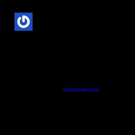
hırsızlara karşı etkili bir koruma sağlar.
5 üzerinden
5
oy aldı
Anonim
–
20 Şubat 2025
Özel Tasarım: Villa kapıları, kişiye özel tasarımlarla
üretilebilir. Bu, evinizin mimarisine uygun ve benzersiz bir
kapıya sahip olmanızı sağlar.
Değerlendirme yap
Değerlendirme yazabilmek için
oturum açmalısınız
.
İlgili ürünler