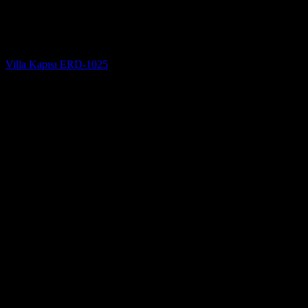
Villa Kapısı Modelleri
Villa Kapısı ERD-1025
5 üzerinden
5
oy aldı
(2)