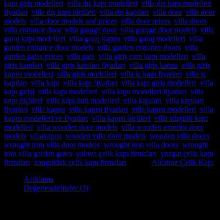
kapı giriş modelleri
,
villa dış kapı modelleri
,
villa dış kapı modelleri
fiyatları
,
villa dış kapı ölçüleri
,
villa dış kapıları
,
villa door
,
villa door
models
,
villa door models and prices
,
villa door prices
,
villa doors
,
villa entrance door
,
villa garage door
,
villa garage door models
,
villa
garaj kapı modelleri
,
villa garaj kapısı
,
villa garaj modelleri
,
villa
garden entrance door models
,
villa garden entrance doors
,
villa
garden gates prices
,
villa gate
,
villa giriş cam kapı modelleri
,
villa
giriş kapıları
,
villa giriş kapıları fiyatları
,
villa giriş kapısı
,
villa giriş
kapısı modelleri
,
villa giriş modelleri
,
villa iç kapı fiyatları
,
villa iç
kapıları
,
villa kapı
,
villa kapı fiyatları
,
villa kapı giriş modelleri
,
villa
kapı girişi
,
villa kapı modelleri
,
villa kapı modelleri fiyatları
,
villa
kapı ölçüleri
,
villa kapı önü modelleri
,
villa kapıları
,
villa kapıları
fiyatları
,
villa kapısı
,
villa kapısı fiyatları
,
villa kapısı modelleri
,
villa
kapısı modelleri ve fiyatları
,
villa kapısı ölçüleri
,
villa sürgülü kapı
modelleri
,
villa wooden door models
,
villa wooden exterior door
models
,
villakapısı
,
wooden villa door models
,
wooden villa doors
,
wrought iron villa door models
,
wrought iron villa doors
,
wrought
iron villa garden gates
,
yalova çelik kapı firmaları
,
yozgat çelik kapı
firmaları
,
zonguldak çelik kapı firmaları
Marka:
Alcatraz Çelik Kapı
Açıklama
Değerlendirmeler (3)
Villa Kapısı – Model – ERD-