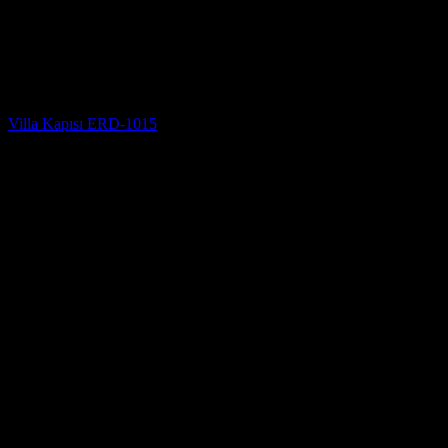
Villa Kapısı Modelleri
Villa Kapısı ERD-1015
5 üzerinden
5
oy aldı
(2)