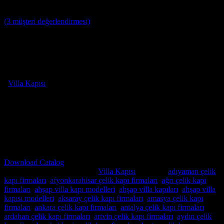
5
müşteri puanına dayanarak 5 üzerinden
5
puan aldı
(
3
müşteri değerlendirmesi)
Villa Kapısı Modelleri
: Özgün Tasarımlar, En Üst Düzey Güvenlik
ve Yüksek Kalite
-Villa Kapı Modelleri ; Yağmura ve dış etkenlere dayanıklı, özel
tasarım çelik villa giriş kapıları
-Villa Giriş Kapısı ; farklı renk seçenekleri
–
Villa Kapısı
Kilit sistem : Kale Monoblok Kilit Sistemi ve alarmlı
kilit seçenekleri
-Ölçüye özel üretim imkanı
-10 yıl tam ve gerçek garanti
İstanbul içi ücretsiz keşif, nakliye ve montaj
DÜNYANIN HER YERİNE GÖNDERİM
SAĞLAMAKTAYIZ
Download Catalog
Stok kodu:
1712
Kategoriler:
Villa Kapısı
Etiketler:
adıyaman çelik
kapı firmaları
,
afyonkarahisar çelik kapı firmaları
,
ağrı çelik kapı
firmaları
,
ahşap villa kapı modelleri
,
ahşap villa kapıları
,
ahşap villa
kapısı modelleri
,
aksaray çelik kapı firmaları
,
amasya çelik kapı
firmaları
,
ankara çelik kapı firmaları
,
antalya çelik kapı firmaları
,
ardahan çelik kapı firmaları
,
artvin çelik kapı firmaları
,
aydın çelik