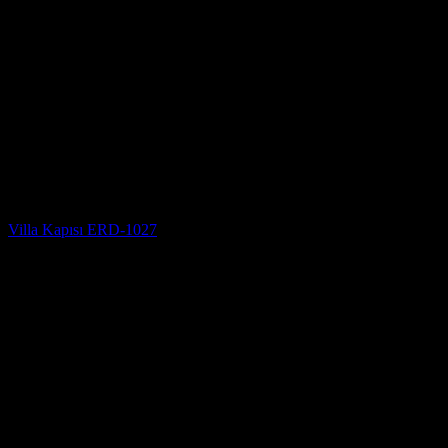
Villa Kapısı Modelleri
Villa Kapısı ERD-1027
5 üzerinden
5
oy aldı
(2)