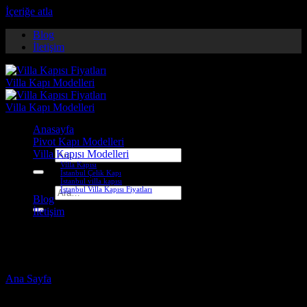
İçeriğe atla
Blog
İletişim
Anasayfa
Pivot Kapı Modelleri
Villa Kapısı Modelleri
Ara:
Villa Kapısı
İstanbul Çelik Kapı
İstanbul villa kapısı
İstanbul Villa Kapısı Fiyatları
Ara:
Blog
İletişim
exterior door measurements
Ana Sayfa
-
Ürünler “exterior door measurements” olarak
etiketlendi