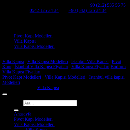
Alcatraz Villa Kapısı,Pivot çelik kapı
Telefon:
+90 (212) 535 55 75
WHATSAPP:
0542 125 34 34
Cep:
+90 (542) 125 34 34
Adresimiz : Kazım Karabekir, Hekimsuyu Cd. 90/A, 34255
Gaziosmanpaşa /İSTANBUL
Ürün kategorileri
Pivot Kapı Modelleri
Villa Kapısı
Villa Kapısı Modelleri
Faydalı Linkler
Villa Kapısı
|
Villa Kapısı Modelleri
|
İstanbul Villa Kapısı
|
Pivot
Kapı
|
İstanbul Villa Kapısı Fiyatları
|
Villa Kapısı Fiyatları
Bodrum
Villa Kapısı Fiyatları
Pivot Kapı Modelleri
-
Villa Kapısı Modelleri
-
İstanbul villa kapısı
Modelleri
Copyright 2026 ©
Villa Kapısı
Ara:
Anasayfa
Pivot Kapı Modelleri
Villa Kapısı Modelleri
Villa Kapısı