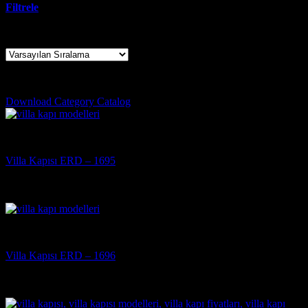
Filtrele
29 sonucun tümü gösteriliyor
exterior door measurements
Download Category Catalog
Villa Kapısı
Villa Kapısı ERD – 1695
5 üzerinden
5
oy aldı
(3)
Villa Kapısı
Villa Kapısı ERD – 1696
5 üzerinden
5
oy aldı
(3)