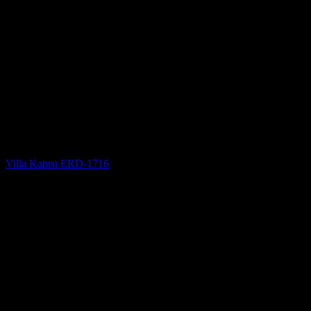
Villa Kapısı
Villa Kapısı ERD-1716
5 üzerinden
5
oy aldı
(3)