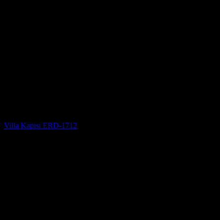
Villa Kapısı
Villa Kapısı ERD-1712
5 üzerinden
5
oy aldı
(3)