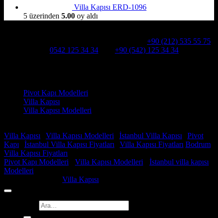
Villa Kapısı ERD-1096
5 üzerinden
5.00
oy aldı
Hakkımızda
Alcatraz Villa Kapısı,Pivot çelik kapı
Telefon:
+90 (212) 535 55 75
WHATSAPP:
0542 125 34 34
Cep:
+90 (542) 125 34 34
Adresimiz : Kazım Karabekir, Hekimsuyu Cd. 90/A, 34255
Gaziosmanpaşa /İSTANBUL
Ürün kategorileri
Pivot Kapı Modelleri
Villa Kapısı
Villa Kapısı Modelleri
Faydalı Linkler
Villa Kapısı
|
Villa Kapısı Modelleri
|
İstanbul Villa Kapısı
|
Pivot
Kapı
|
İstanbul Villa Kapısı Fiyatları
|
Villa Kapısı Fiyatları
Bodrum
Villa Kapısı Fiyatları
Pivot Kapı Modelleri
-
Villa Kapısı Modelleri
-
İstanbul villa kapısı
Modelleri
Copyright 2026 ©
Villa Kapısı
Ara: