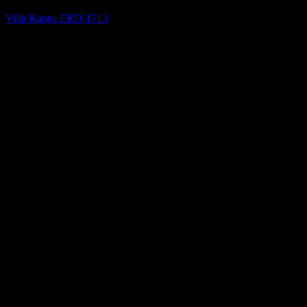
Villa Kapısı ERD-1713
5 üzerinden
5
oy aldı
(3)