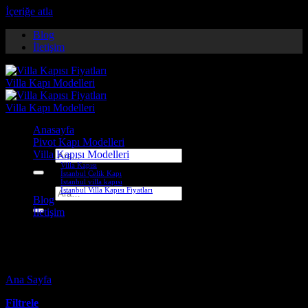
İçeriğe atla
Blog
İletişim
Anasayfa
Pivot Kapı Modelleri
Villa Kapısı Modelleri
Ara:
Villa Kapısı
İstanbul Çelik Kapı
İstanbul villa kapısı
İstanbul Villa Kapısı Fiyatları
Ara:
Blog
İletişim
glass villa doors
Ana Sayfa
-
Ürünler “glass villa doors” olarak etiketlendi
Filtrele