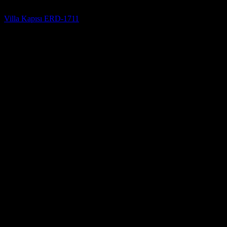
Villa Kapısı
Villa Kapısı ERD-1711
5 üzerinden
5
oy aldı
(3)