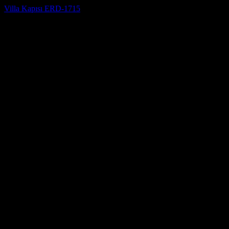
Villa Kapısı ERD-1715
5 üzerinden
5
oy aldı
(3)