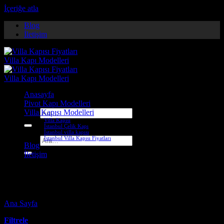
İçeriğe atla
Blog
İletişim
Anasayfa
Pivot Kapı Modelleri
Villa Kapısı Modelleri
Ara:
Villa Kapısı
İstanbul Çelik Kapı
İstanbul villa kapısı
İstanbul Villa Kapısı Fiyatları
Ara:
Blog
İletişim
hakkari çelik kapı firmaları
Ana Sayfa
-
Ürünler “hakkari çelik kapı firmaları” olarak etiketlendi
Filtrele