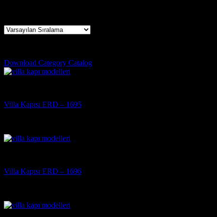
25 sonucun tümü gösteriliyor
hakkari çelik kapı firmaları
Download Category Catalog
Villa Kapısı
Villa Kapısı ERD – 1695
5 üzerinden
5
oy aldı
(3)
Villa Kapısı
Villa Kapısı ERD – 1696
5 üzerinden
5
oy aldı
(3)