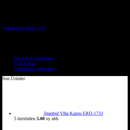
Villa Kapısı
Villa Kapısı ERD-1717
5 üzerinden
5
oy aldı
(3)
Çelik Kapı Modelleri
Pivot Kapı Modelleri
Villa Kapısı
Villa Kapısı Modelleri
Son Ürünler
İstanbul Villa Kapısı ERD-1733
5 üzerinden
5.00
oy aldı