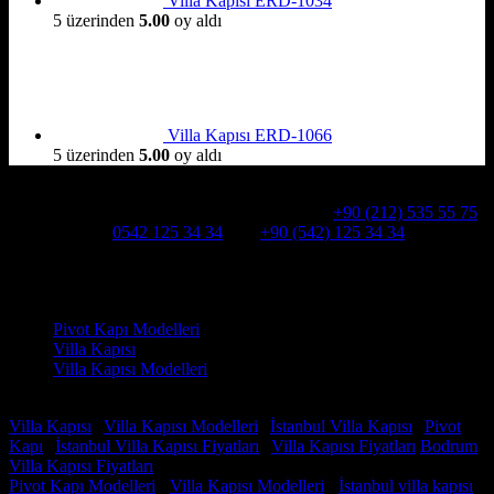
Villa Kapısı ERD-1034
5 üzerinden
5.00
oy aldı
Villa Kapısı ERD-1066
5 üzerinden
5.00
oy aldı
Hakkımızda
Alcatraz Villa Kapısı,Pivot çelik kapı
Telefon:
+90 (212) 535 55 75
WHATSAPP:
0542 125 34 34
Cep:
+90 (542) 125 34 34
Adresimiz : Kazım Karabekir, Hekimsuyu Cd. 90/A, 34255
Gaziosmanpaşa /İSTANBUL
Ürün kategorileri
Pivot Kapı Modelleri
Villa Kapısı
Villa Kapısı Modelleri
Faydalı Linkler
Villa Kapısı
|
Villa Kapısı Modelleri
|
İstanbul Villa Kapısı
|
Pivot
Kapı
|
İstanbul Villa Kapısı Fiyatları
|
Villa Kapısı Fiyatları
Bodrum
Villa Kapısı Fiyatları
Pivot Kapı Modelleri
-
Villa Kapısı Modelleri
-
İstanbul villa kapısı