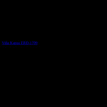
Villa Kapısı
Villa Kapısı ERD-1709
5 üzerinden
5
oy aldı
(3)