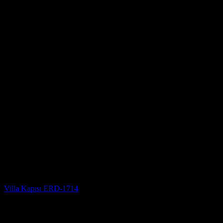
Villa Kapısı
Villa Kapısı ERD-1714
5 üzerinden
5
oy aldı
(3)