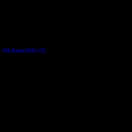
Villa Kapısı
Villa Kapısı ERD-1711
5 üzerinden
5
oy aldı
(3)