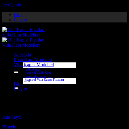
İçeriğe atla
Blog
İletişim
Anasayfa
Pivot Kapı Modelleri
Villa Kapısı Modelleri
Ara:
Villa Kapısı
İstanbul Çelik Kapı
İstanbul villa kapısı
İstanbul Villa Kapısı Fiyatları
Ara:
Blog
İletişim
kale villa kapı modelleri
Ana Sayfa
-
Ürünler “kale villa kapı modelleri” olarak etiketlendi
Filtrele