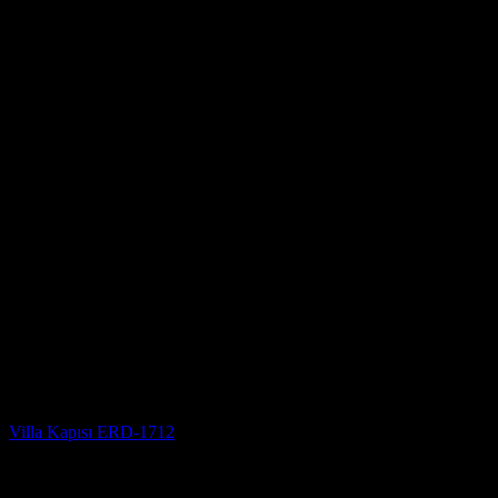
Villa Kapısı
Villa Kapısı ERD-1712
5 üzerinden
5
oy aldı
(3)