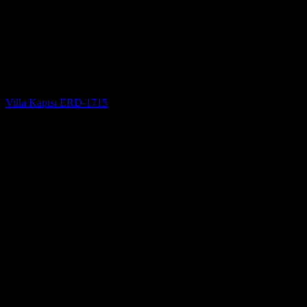
Villa Kapısı
Villa Kapısı ERD-1715
5 üzerinden
5
oy aldı
(3)