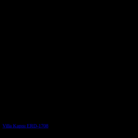
Villa Kapısı
Villa Kapısı ERD-1708
5 üzerinden
5
oy aldı