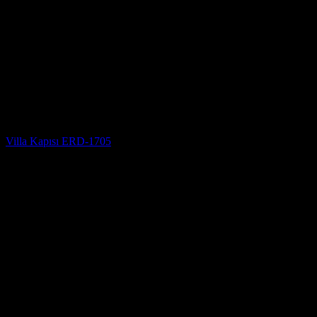
Villa Kapısı
Villa Kapısı ERD-1705
5 üzerinden
5
oy aldı
(3)