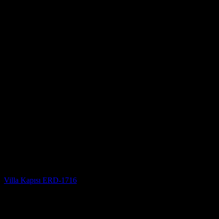
Villa Kapısı
Villa Kapısı ERD-1716
5 üzerinden
5
oy aldı
(3)