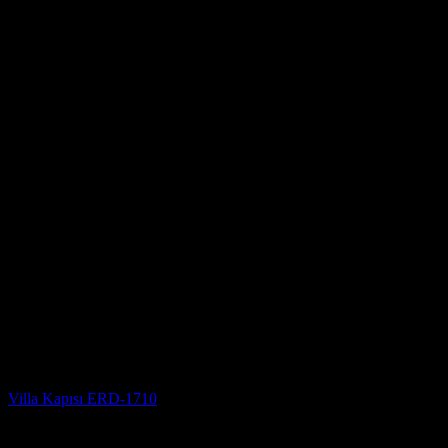
Villa Kapısı
Villa Kapısı ERD-1710
5 üzerinden
5
oy aldı