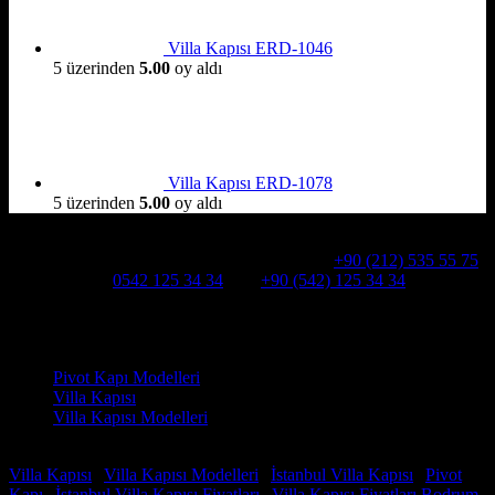
Villa Kapısı ERD-1046
5 üzerinden
5.00
oy aldı
Villa Kapısı ERD-1078
5 üzerinden
5.00
oy aldı
Hakkımızda
Alcatraz Villa Kapısı,Pivot çelik kapı
Telefon:
+90 (212) 535 55 75
WHATSAPP:
0542 125 34 34
Cep:
+90 (542) 125 34 34
Adresimiz : Kazım Karabekir, Hekimsuyu Cd. 90/A, 34255
Gaziosmanpaşa /İSTANBUL
Ürün kategorileri
Pivot Kapı Modelleri
Villa Kapısı
Villa Kapısı Modelleri
Faydalı Linkler
Villa Kapısı
|
Villa Kapısı Modelleri
|
İstanbul Villa Kapısı
|
Pivot
Kapı
|
İstanbul Villa Kapısı Fiyatları
|
Villa Kapısı Fiyatları
Bodrum