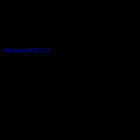
Villa Kapısı
Villa Kapısı ERD-1713
5 üzerinden
5
oy aldı
(3)