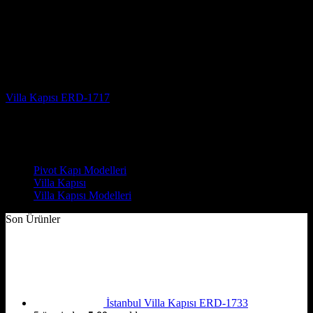
Villa Kapısı
Villa Kapısı ERD-1717
5 üzerinden
5
oy aldı
(3)
Çelik Kapı Modelleri
Pivot Kapı Modelleri
Villa Kapısı
Villa Kapısı Modelleri
Son Ürünler
İstanbul Villa Kapısı ERD-1733