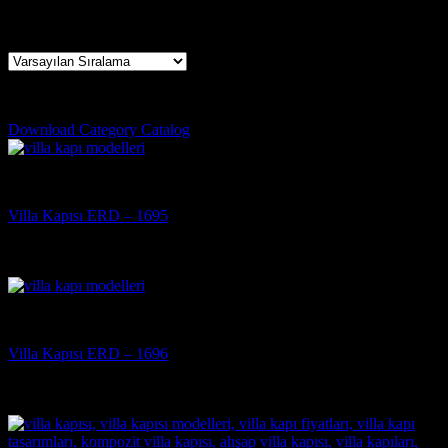
29 sonucun tümü gösteriliyor
steel house doors
Download Category Catalog
Villa Kapısı
Villa Kapısı ERD – 1695
5 üzerinden
5
oy aldı
(3)
Villa Kapısı
Villa Kapısı ERD – 1696
5 üzerinden
5
oy aldı
(3)