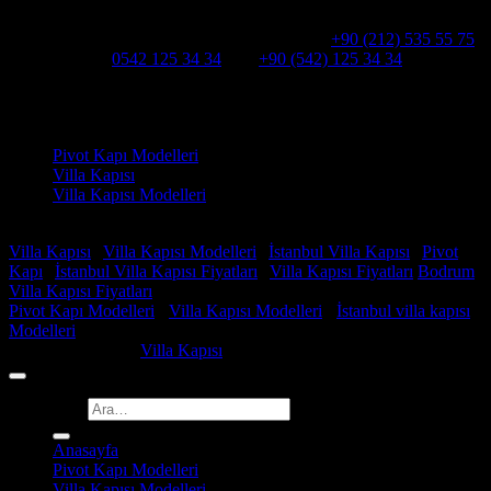
Hakkımızda
Alcatraz Villa Kapısı,Pivot çelik kapı
Telefon:
+90 (212) 535 55 75
WHATSAPP:
0542 125 34 34
Cep:
+90 (542) 125 34 34
Adresimiz : Kazım Karabekir, Hekimsuyu Cd. 90/A, 34255
Gaziosmanpaşa /İSTANBUL
Ürün kategorileri
Pivot Kapı Modelleri
Villa Kapısı
Villa Kapısı Modelleri
Faydalı Linkler
Villa Kapısı
|
Villa Kapısı Modelleri
|
İstanbul Villa Kapısı
|
Pivot
Kapı
|
İstanbul Villa Kapısı Fiyatları
|
Villa Kapısı Fiyatları
Bodrum
Villa Kapısı Fiyatları
Pivot Kapı Modelleri
-
Villa Kapısı Modelleri
-
İstanbul villa kapısı
Modelleri
Copyright 2026 ©
Villa Kapısı
Ara:
Anasayfa
Pivot Kapı Modelleri
Villa Kapısı Modelleri