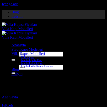
İçeriğe atla
Blog
İletişim
Anasayfa
Pivot Kapı Modelleri
Villa Kapısı Modelleri
Ara:
Villa Kapısı
İstanbul Çelik Kapı
İstanbul villa kapısı
İstanbul Villa Kapısı Fiyatları
Ara:
Blog
İletişim
steel house doors
Ana Sayfa
-
Ürünler “steel house doors” olarak etiketlendi
Filtrele