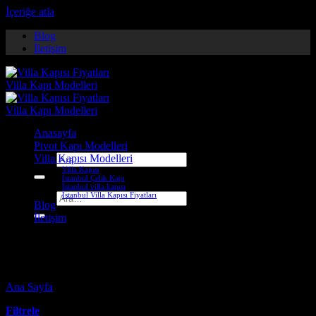
İçeriğe atla
Blog
İletişim
Anasayfa
Pivot Kapı Modelleri
Villa Kapısı Modelleri
Ara:
Villa Kapısı
İstanbul Çelik Kapı
İstanbul villa kapısı
İstanbul Villa Kapısı Fiyatları
Ara:
Blog
İletişim
tekirdağ villa kapısı
Ana Sayfa
-
Ürünler “tekirdağ villa kapısı” olarak etiketlendi
Filtrele