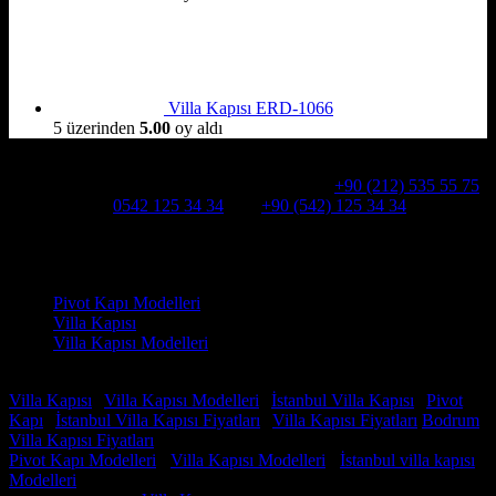
Villa Kapısı ERD-1066
5 üzerinden
5.00
oy aldı
Hakkımızda
Alcatraz Villa Kapısı,Pivot çelik kapı
Telefon:
+90 (212) 535 55 75
WHATSAPP:
0542 125 34 34
Cep:
+90 (542) 125 34 34
Adresimiz : Kazım Karabekir, Hekimsuyu Cd. 90/A, 34255
Gaziosmanpaşa /İSTANBUL
Ürün kategorileri
Pivot Kapı Modelleri
Villa Kapısı
Villa Kapısı Modelleri
Faydalı Linkler
Villa Kapısı
|
Villa Kapısı Modelleri
|
İstanbul Villa Kapısı
|
Pivot
Kapı
|
İstanbul Villa Kapısı Fiyatları
|
Villa Kapısı Fiyatları
Bodrum
Villa Kapısı Fiyatları
Pivot Kapı Modelleri
-
Villa Kapısı Modelleri
-
İstanbul villa kapısı
Modelleri