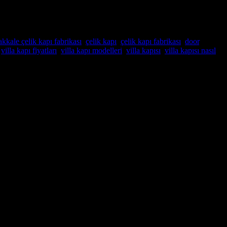
kkale çelik kapı fabrikası
,
çelik kapı
,
çelik kapı fabrikası
,
door
,
,
villa kapı fiyatları
,
villa kapı modelleri
,
villa kapısı
,
villa kapısı nasıl
zel üretim villa kapıları uzun süre dayanacak şekilde
İstanbul Çelik
üvenli kılar. Kapı ayrıca ek güvenlik sağlayan çok noktalı bir
a en uygun olanı seçebilirsiniz yada kendiniz tasarlayabilirsiniz . Kapı
apılmıştır ve size yıllarca gönül rahatlığı sağlayacaktır.