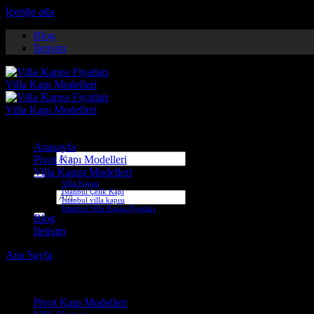
İçeriğe atla
Blog
İletişim
Anasayfa
Ara:
Pivot Kapı Modelleri
Villa Kapısı Modelleri
Villa Kapısı
İstanbul Çelik Kapı
Ara:
İstanbul villa kapısı
İstanbul Villa Kapısı Fiyatları
Blog
İletişim
Ana Sayfa
-
Villa Kapısı ERD-1095
Çelik Kapı Modelleri
Pivot Kapı Modelleri