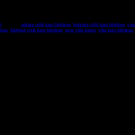
i
Etiketler:
ankara çelik kapı fabrikası
,
bodrum çelik kapı fabrikası
,
çana
ikası
,
tekirdağ çelik kapı fabrikası
,
ucuz villa kapısı
,
villa kapı fabrikası
Villa Kapısı ERD-1095
nın mükemmel bir yoludur. Yüksek kaliteli malzemelerden yapılmış olan ö
li sağlam bir çekirdek yapıya sahiptir, bu da onu son derece güçlü ve g
maktayız.
renk ve özelliklerde isteklerinize göre üretilir , böylece evinizin dekorun
nizi sağlayan büyük bir cam panele sahip olabilir.
u isteyen herkes için mükemmel bir seçimdir. Uzun süre dayanacak şekilde y