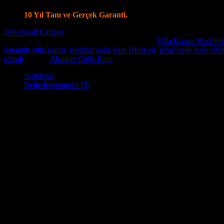
Villa Kapı Modellerinde Tüm Dünya’ya Gönderim İmkanı
10 Yıl Tam ve Gerçek Garanti.
Download Catalog
Stok kodu:
Villa Kapısı ERD-1095
Kategoriler:
Villa Kapısı Modeller
garantili villa kapısı
,
istanbul çelik kapı fabrikası
,
izmir çelik kapı fabr
olmalı
Marka:
Alcatraz Çelik Kapı
Açıklama
Değerlendirmeler (3)
Villa kapısı
, yaşam alanınız olan evinize güvenlik ve stil katma
Kapı
fabrikamız’ da butik olarak imalatını yapmaktayız . Çelik çerçeve
kilitleme sistemine sahip olup , istediğiniz kilite seçenekleride uygula
Villa kapımız güvenlik özelliklerinin yanı sıra şık ve zariftir. Çeşitli 
ayrıca doğal ışığın içeri girmesini sağlayan ve size dış dünyayı görme
Alcatraz Villa kapıları, eviniz için güvenli, şık ve zarif bir giriş yol
Villa Kapısı Özellikler: