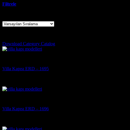
Filtrele
25 sonucun tümü gösteriliyor
trabzon çelik kapı firmaları
Download Category Catalog
Villa Kapısı
Villa Kapısı ERD – 1695
5 üzerinden
5
oy aldı
(3)
Villa Kapısı
Villa Kapısı ERD – 1696
5 üzerinden
5
oy aldı
(3)