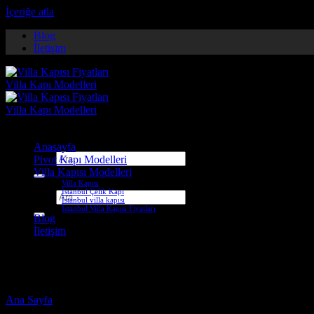
İçeriğe atla
Blog
İletişim
Anasayfa
Ara:
Pivot Kapı Modelleri
Villa Kapısı Modelleri
Villa Kapısı
İstanbul Çelik Kapı
Ara:
İstanbul villa kapısı
İstanbul Villa Kapısı Fiyatları
Blog
İletişim
trabzon çelik kapı firmaları
Ana Sayfa
-
Ürünler “trabzon çelik kapı firmaları” olarak etiketlendi