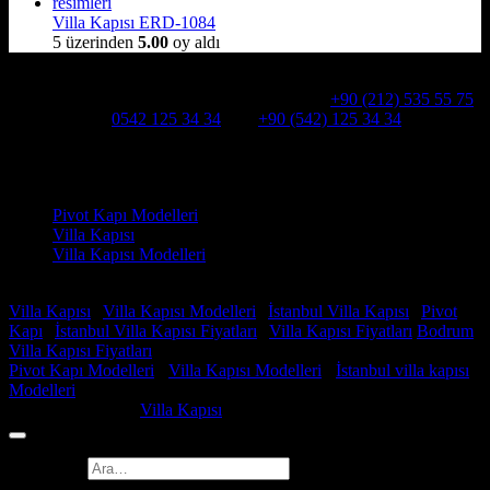
Villa Kapısı ERD-1084
5 üzerinden
5.00
oy aldı
Hakkımızda
Alcatraz Villa Kapısı,Pivot çelik kapı
Telefon:
+90 (212) 535 55 75
WHATSAPP:
0542 125 34 34
Cep:
+90 (542) 125 34 34
Adresimiz : Kazım Karabekir, Hekimsuyu Cd. 90/A, 34255
Gaziosmanpaşa /İSTANBUL
Ürün kategorileri
Pivot Kapı Modelleri
Villa Kapısı
Villa Kapısı Modelleri
Faydalı Linkler
Villa Kapısı
|
Villa Kapısı Modelleri
|
İstanbul Villa Kapısı
|
Pivot
Kapı
|
İstanbul Villa Kapısı Fiyatları
|
Villa Kapısı Fiyatları
Bodrum
Villa Kapısı Fiyatları
Pivot Kapı Modelleri
-
Villa Kapısı Modelleri
-
İstanbul villa kapısı
Modelleri
Copyright 2026 ©
Villa Kapısı
Ara: