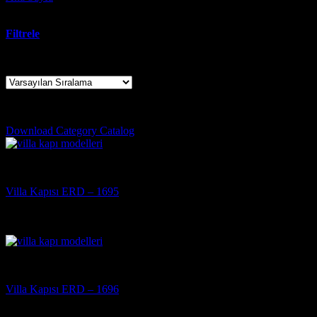
etiketlendi
Filtrele
29 sonucun tümü gösteriliyor
villa garden entrance door models
Download Category Catalog
Villa Kapısı
Villa Kapısı ERD – 1695
5 üzerinden
5
oy aldı
(3)
Villa Kapısı
Villa Kapısı ERD – 1696
5 üzerinden
5
oy aldı