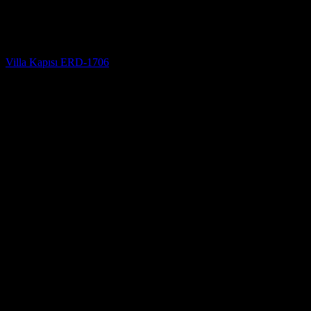
Villa Kapısı
Villa Kapısı ERD-1706
5 üzerinden
5
oy aldı
(3)