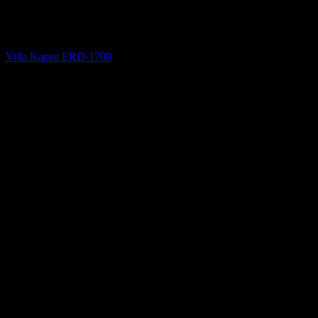
Villa Kapısı
Villa Kapısı ERD-1708
5 üzerinden
5
oy aldı
(3)