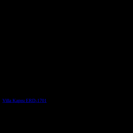
Villa Kapısı
Villa Kapısı ERD-1701
5 üzerinden
5
oy aldı
(3)