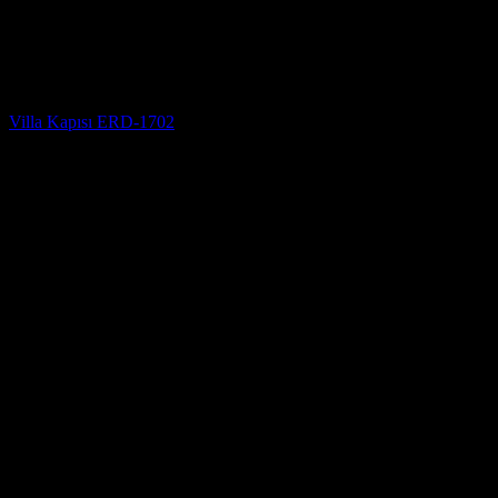
Villa Kapısı
Villa Kapısı ERD-1702
5 üzerinden
5
oy aldı
(3)