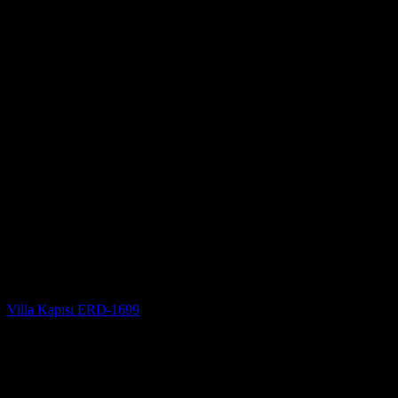
Villa Kapısı
Villa Kapısı ERD-1699
5 üzerinden
5
oy aldı
(3)