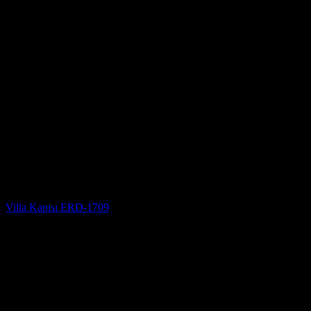
Villa Kapısı
Villa Kapısı ERD-1709
5 üzerinden
5
oy aldı
(3)