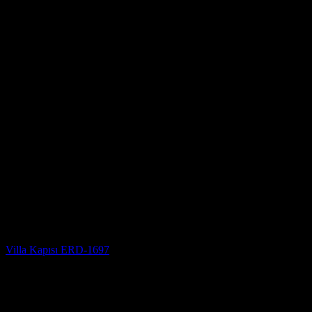
Villa Kapısı
Villa Kapısı ERD-1697
5 üzerinden
5
oy aldı
(3)