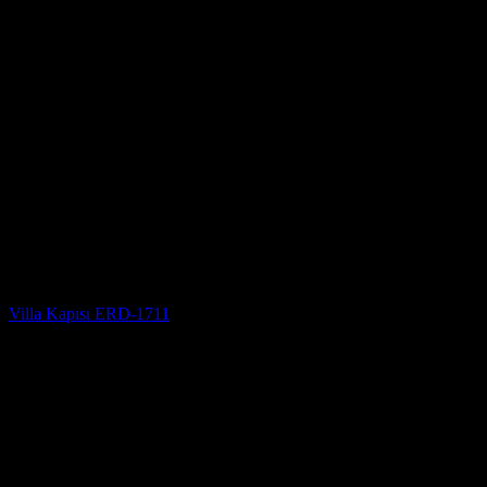
Villa Kapısı
Villa Kapısı ERD-1711
5 üzerinden
5
oy aldı
(3)