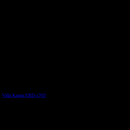
Villa Kapısı
Villa Kapısı ERD-1703
5 üzerinden
5
oy aldı
(3)