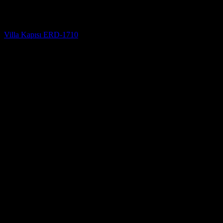
Villa Kapısı
Villa Kapısı ERD-1710
5 üzerinden
5
oy aldı
(3)