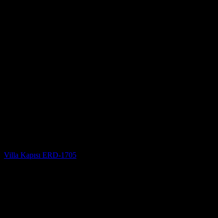
Villa Kapısı
Villa Kapısı ERD-1705
5 üzerinden
5
oy aldı
(3)