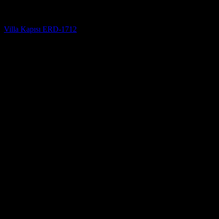
Villa Kapısı
Villa Kapısı ERD-1712
5 üzerinden
5
oy aldı
(3)