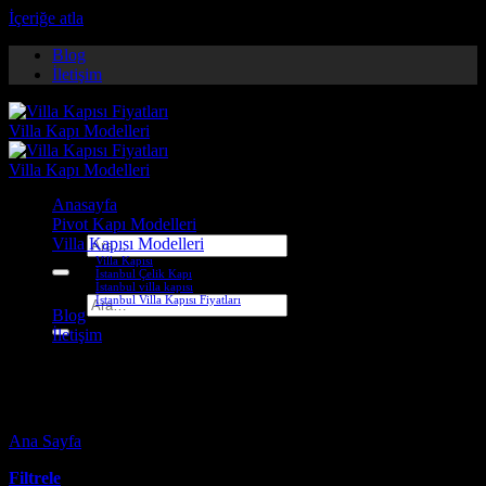
İçeriğe atla
Blog
İletişim
Anasayfa
Pivot Kapı Modelleri
Villa Kapısı Modelleri
Ara:
Villa Kapısı
İstanbul Çelik Kapı
İstanbul villa kapısı
İstanbul Villa Kapısı Fiyatları
Ara:
Blog
İletişim
villa giriş kapısı modelleri
Ana Sayfa
-
Ürünler “villa giriş kapısı modelleri” olarak etiketlendi
Filtrele