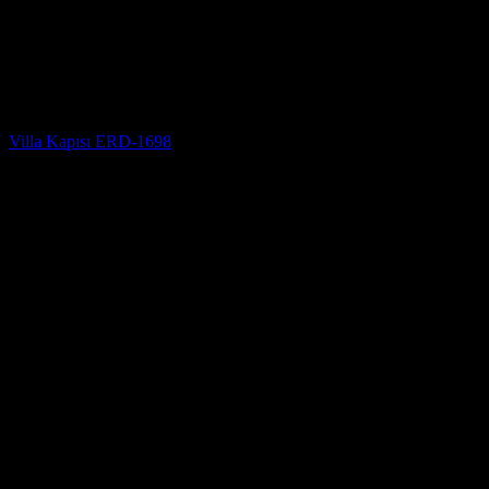
Villa Kapısı
Villa Kapısı ERD-1698
5 üzerinden
5
oy aldı
(3)