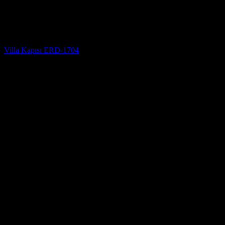
Villa Kapısı
Villa Kapısı ERD-1704
5 üzerinden
5
oy aldı
(3)