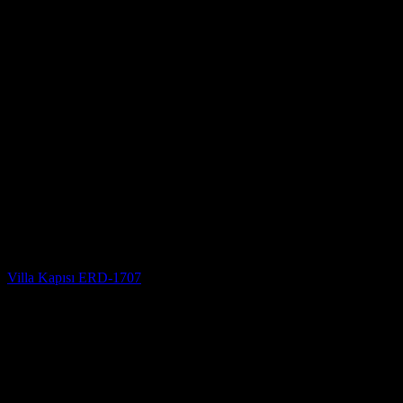
Villa Kapısı
Villa Kapısı ERD-1707
5 üzerinden
5
oy aldı
(3)