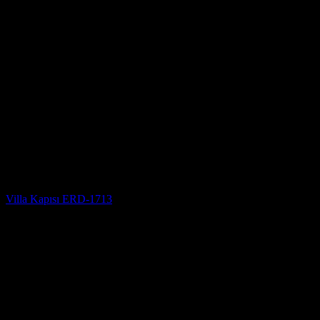
Villa Kapısı
Villa Kapısı ERD-1713
5 üzerinden
5
oy aldı
(3)