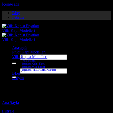
İçeriğe atla
Blog
İletişim
Anasayfa
Pivot Kapı Modelleri
Villa Kapısı Modelleri
Ara:
Villa Kapısı
İstanbul Çelik Kapı
İstanbul villa kapısı
İstanbul Villa Kapısı Fiyatları
Ara:
Blog
İletişim
villa iç kapı fiyatları
Ana Sayfa
-
Ürünler “villa iç kapı fiyatları” olarak etiketlendi
Filtrele