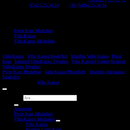
WHATSAPP:
0542 125 34 34
Cep:
+90 (542) 125 34 34
Adresimiz : Kazım Karabekir, Hekimsuyu Cd. 90/A, 34255
Gaziosmanpaşa /İSTANBUL
Ürün kategorileri
Pivot Kapı Modelleri
Villa Kapısı
Villa Kapısı Modelleri
Faydalı Linkler
Villa Kapısı
|
Villa Kapısı Modelleri
|
İstanbul Villa Kapısı
|
Pivot
Kapı
|
İstanbul Villa Kapısı Fiyatları
|
Villa Kapısı Fiyatları
Bodrum
Villa Kapısı Fiyatları
Pivot Kapı Modelleri
-
Villa Kapısı Modelleri
-
İstanbul villa kapısı
Modelleri
Copyright 2026 ©
Villa Kapısı
Ara:
Anasayfa
Pivot Kapı Modelleri
Villa Kapısı Modelleri
Villa Kapısı
İstanbul Çelik Kapı