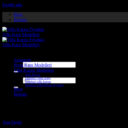
İçeriğe atla
Blog
İletişim
Anasayfa
Ara:
Pivot Kapı Modelleri
Villa Kapısı Modelleri
Villa Kapısı
İstanbul Çelik Kapı
Ara:
İstanbul villa kapısı
İstanbul Villa Kapısı Fiyatları
Blog
İletişim
villa iç kapıları
Ana Sayfa
-
Ürünler “villa iç kapıları” olarak etiketlendi