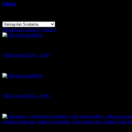
Filtrele
30 sonucun tümü gösteriliyor
Download Category Catalog
Villa Kapısı
Villa Kapısı ERD – 1695
5 üzerinden
5
oy aldı
(3)
Villa Kapısı
Villa Kapısı ERD – 1696
5 üzerinden
5
oy aldı
(3)
Villa Kapısı