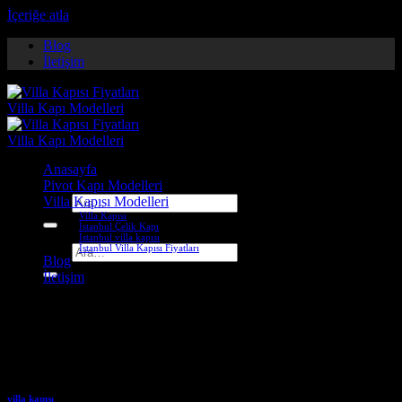
İçeriğe atla
Blog
İletişim
Anasayfa
Pivot Kapı Modelleri
Villa Kapısı Modelleri
Ara:
Villa Kapısı
İstanbul Çelik Kapı
İstanbul villa kapısı
İstanbul Villa Kapısı Fiyatları
Ara:
Blog
İletişim
Etiket Arşivleri:
balıkesir çelik
kapı
villa kapısı