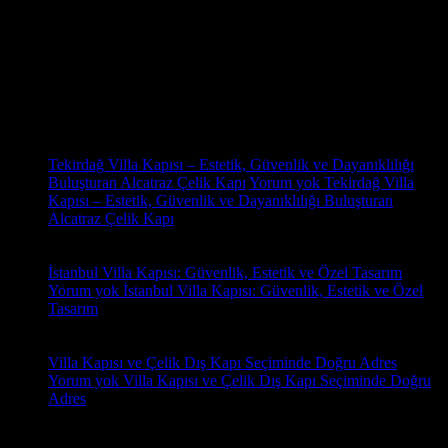
Pivot Villa Kapısı,Pivot Çelik kapı,Pivot Çelik kapı modelleri,Pivot
Çelik kapı fiyatları,Pivot Çelik kapı imalatı,Pivot Çelik kapı istanbul
satış,montaj,Pivot Çelik kapı sistemleri,pivot çelik kapı satış
Son Yazılar
31
Eki
Tekirdağ Villa Kapısı – Estetik, Güvenlik ve Dayanıklılığı
Buluşturan Alcatraz Çelik Kapı
Yorum yok
Tekirdağ Villa
Kapısı – Estetik, Güvenlik ve Dayanıklılığı Buluşturan
Alcatraz Çelik Kapı
18
Oca
İstanbul Villa Kapısı: Güvenlik, Estetik ve Özel Tasarım
Yorum yok
İstanbul Villa Kapısı: Güvenlik, Estetik ve Özel
Tasarım
18
Oca
Villa Kapısı ve Çelik Dış Kapı Seçiminde Doğru Adres
Yorum yok
Villa Kapısı ve Çelik Dış Kapı Seçiminde Doğru
Adres
Yorumlar