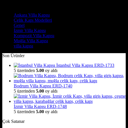
Kategoriler
Ankara Villa Kapısı
(7)
Çelik Kapı Modelleri
(2)
Genel
(7)
İzmir Villa Kapısı
(8)
Kompozit Villa Kapısı
(7)
Muğla Villa Kapısı
(6)
villa kapısı
(14)
Son Ürünler
İstanbul Villa Kapısı ERD-1733
5 üzerinden
5.00
oy aldı
Bodrum Villa Kapısı ERD-1740
5 üzerinden
5.00
oy aldı
İzmir Villa Kapısı ERD-1748
5 üzerinden
5.00
oy aldı
Çok Satanar