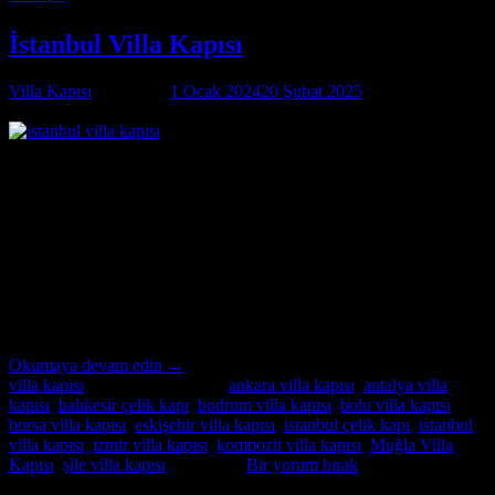
İstanbul Villa Kapısı
Villa Kapısı
tarafından
1 Ocak 2024
20 Şubat 2025
tarihinde
yayınlandı
01
Oca
İstanbul Villa Kapısı İstanbul Villa Kapısı ; modern ve lüks villalar
için özel imalat villa kapıları arıyorsanız, Alcatraz Çelik Kapı firması
tam da aradığınız adres! Yılların deneyimi ve uzmanlığıyla, villa
güvenliğini ön planda tutan, estetik ve dayanıklı çelik kapılar
üretiyoruz. Bulunduğu bölgenin benzersiz mimari dokusuna ve
zevklere uyum sağlayacak şekilde tasarladığımız villa kapıları,
güvenlikle birlikte […]
Okumaya devam edin
→
villa kapısı
içinde yayınlandı
|
ankara villa kapısı
,
antalya villa
kapısı
,
balıkesir çelik kapı
,
bodrum villa kapısı
,
bolu villa kapısı
,
bursa villa kapısı
,
eskişehir villa kapısı
,
istanbul çelik kapı
,
istanbul
villa kapısı
,
izmir villa kapısı
,
kompozit villa kapısı
,
Muğla Villa
Kapısı
,
şile villa kapısı
etiketlendi
Bir yorum bırak
Hakkımızda