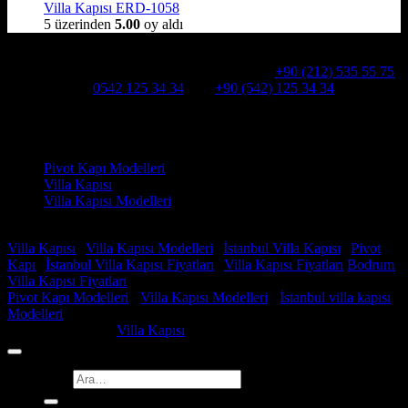
Villa Kapısı ERD-1058
5 üzerinden
5.00
oy aldı
Hakkımızda
Alcatraz Villa Kapısı,Pivot çelik kapı
Telefon:
+90 (212) 535 55 75
WHATSAPP:
0542 125 34 34
Cep:
+90 (542) 125 34 34
Adresimiz : Kazım Karabekir, Hekimsuyu Cd. 90/A, 34255
Gaziosmanpaşa /İSTANBUL
Ürün kategorileri
Pivot Kapı Modelleri
Villa Kapısı
Villa Kapısı Modelleri
Faydalı Linkler
Villa Kapısı
|
Villa Kapısı Modelleri
|
İstanbul Villa Kapısı
|
Pivot
Kapı
|
İstanbul Villa Kapısı Fiyatları
|
Villa Kapısı Fiyatları
Bodrum
Villa Kapısı Fiyatları
Pivot Kapı Modelleri
-
Villa Kapısı Modelleri
-
İstanbul villa kapısı
Modelleri
Copyright 2026 ©
Villa Kapısı
Ara: