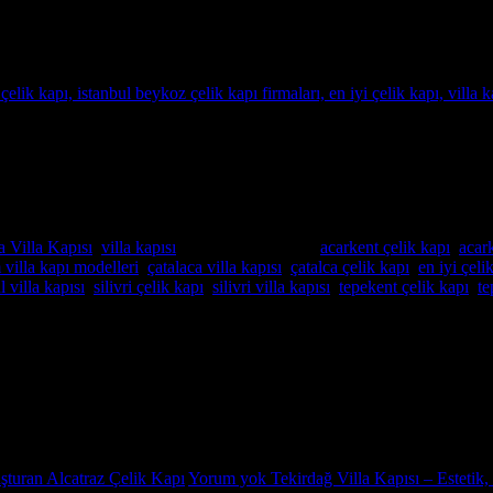
andı
özel imalat villa kapıları arıyorsanız, Alcatraz Çelik Kapı firması tam d
oruz. Bulunduğu bölgenin benzersiz mimari dokusuna ve zevklere uyum sağ
 Villa Kapısı
,
villa kapısı
içinde yayınlandı
|
acarkent çelik kapı
,
acark
villa kapı modelleri
,
çatalaca villa kapısı
,
çatalca çelik kapı
,
en iyi çeli
l villa kapısı
,
silivri çelik kapı
,
silivri villa kapısı
,
tepekent çelik kapı
,
te
ik kapı fiyatları,Pivot Çelik kapı imalatı,Pivot Çelik kapı istanbul satış
uşturan Alcatraz Çelik Kapı
Yorum yok
Tekirdağ Villa Kapısı – Estetik,