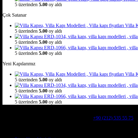
5 üzerinden
5.00
oy aldı
Çok Satanar
Villa
5 üzerinden
5.00
oy aldı
5 üzerinden
5.00
oy aldı
5 üzerinden
5.00
oy aldı
Yeni Kapılarımız
Villa
5 üzerinden
5.00
oy aldı
5 üzerinden
5.00
oy aldı
5 üzerinden
5.00
oy aldı
Hakkımızda
Alcatraz Villa Kapısı,Pivot çelik kapı
Telefon:
+90 (212) 535 55 75
W
Adresimiz : Kazım Karabekir, Hekimsuyu Cd. 90/A, 34255 Gazio
Ürün kategorileri