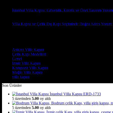
18
Oca
İstanbul Villa Kapısı: Güvenlik, Estetik ve Özel Tasarım
Yorum
18
Oca
Villa Kapısı ve Çelik Dış Kapı Seçiminde Doğru Adres
Yorum 
Yorumlar
Kategoriler
Ankara Villa Kapısı
(7)
Çelik Kapı Modelleri
(2)
Genel
(7)
İzmir Villa Kapısı
(8)
Kompozit Villa Kapısı
(7)
Muğla Villa Kapısı
(6)
villa kapısı
(14)
Son Ürünler
İstanbul Villa Kapısı ERD-1733
5 üzerinden
5.00
oy aldı
5 üzerinden
5.00
oy aldı