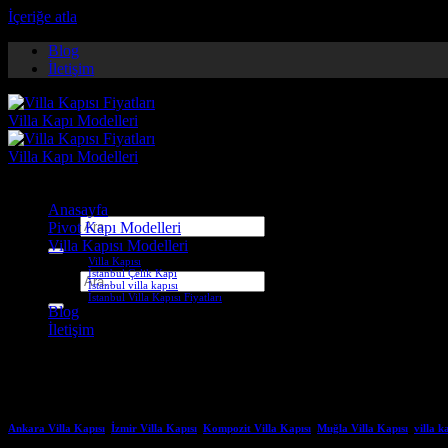
İçeriğe atla
Blog
İletişim
Anasayfa
Ara:
Pivot Kapı Modelleri
Villa Kapısı Modelleri
Villa Kapısı
İstanbul Çelik Kapı
Ara:
İstanbul villa kapısı
İstanbul Villa Kapısı Fiyatları
Blog
İletişim
Etiket Arşivleri:
istanbul beykoz
Ankara Villa Kapısı
,
İzmir Villa Kapısı
,
Kompozit Villa Kapısı
,
Muğla Villa Kapısı
,
villa k