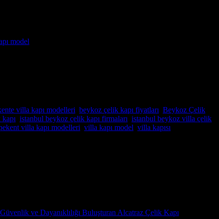
a aradığınız adres! Yılların deneyimi ve uzmanlığıyla, villa
layacak şekilde tasarladığımız villa kapıları, güvenlikle birlikte […]
ente villa kapı modelleri
,
beykoz çelik kapı fiyatları
,
Beykoz Çelik
k kapı
,
istanbul beykoz çelik kapı firmaları
,
istanbul beykoz villa çelik
pekent villa kapı modelleri
,
villa kapı model
,
villa kapısı
etiketlendi
,montaj,Pivot Çelik kapı sistemleri,pivot çelik kapı satış
 Güvenlik ve Dayanıklılığı Buluşturan Alcatraz Çelik Kapı