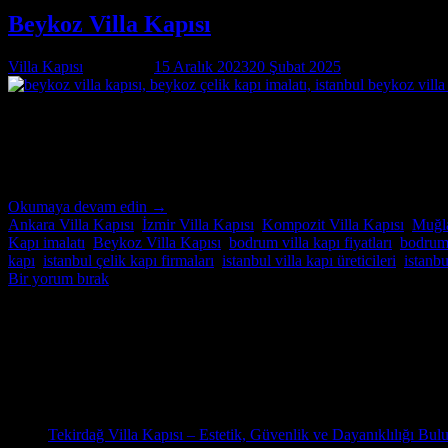
Beykoz Villa Kapısı
Villa Kapısı
tarafından
15 Aralık 2023
20 Şubat 2025
tarihinde yayınl
15
Ara
Beykoz Villa Kapısı Beykoz Villa Kapısı ; modern ve lüks villalar için 
güvenliğini ön planda tutan, estetik ve dayanıklı çelik kapılar üretiy
Okumaya devam edin
→
Ankara Villa Kapısı
,
İzmir Villa Kapısı
,
Kompozit Villa Kapısı
,
Muğla
Kapı imalatı
,
Beykoz Villa Kapısı
,
bodrum villa kapı fiyatları
,
bodrum 
kapı
,
istanbul çelik kapı firmaları
,
istanbul villa kapı üreticileri
,
istanbu
Bir yorum bırak
Hakkımızda
Pivot Villa Kapısı,Pivot Çelik kapı,Pivot Çelik kapı modelleri,Pivot Çel
Son Yazılar
31
Eki
Tekirdağ Villa Kapısı – Estetik, Güvenlik ve Dayanıklılığı Bul