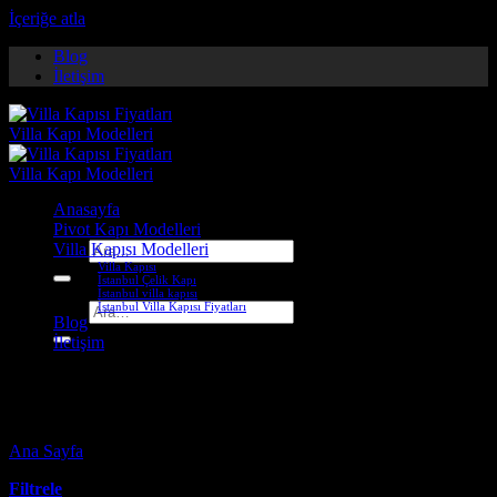
İçeriğe atla
Blog
İletişim
Anasayfa
Pivot Kapı Modelleri
Villa Kapısı Modelleri
Ara:
Villa Kapısı
İstanbul Çelik Kapı
İstanbul villa kapısı
İstanbul Villa Kapısı Fiyatları
Ara:
Blog
İletişim
aydın çelik kapı firmaları
Ana Sayfa
-
Ürünler “aydın çelik kapı firmaları” olarak etiketlendi
Filtrele