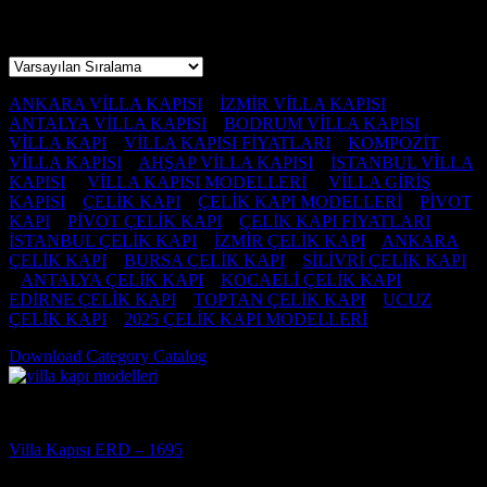
25 sonucun tümü gösteriliyor
ANKARA VİLLA KAPISI
–
İZMİR VİLLA KAPISI
–
ANTALYA VİLLA KAPISI
–
BODRUM VİLLA KAPISI
–
VİLLA KAPI
–
VİLLA KAPISI FİYATLARI
–
KOMPOZİT
VİLLA KAPISI
–
AHŞAP VİLLA KAPISI
–
İSTANBUL VİLLA
KAPISI
–
VİLLA KAPISI MODELLERİ
–
VİLLA GİRİŞ
KAPISI
–
ÇELİK KAPI
–
ÇELİK KAPI MODELLERİ
–
PİVOT
KAPI
–
PİVOT ÇELİK KAPI
–
ÇELİK KAPI FİYATLARI
–
İSTANBUL ÇELİK KAPI
–
İZMİR ÇELİK KAPI
–
ANKARA
ÇELİK KAPI
–
BURSA ÇELİK KAPI
–
SİLİVRİ ÇELİK KAPI
–
ANTALYA ÇELİK KAPI
–
KOCAELİ ÇELİK KAPI
–
EDİRNE ÇELİK KAPI
–
TOPTAN ÇELİK KAPI
–
UCUZ
ÇELİK KAPI
–
2025 ÇELİK KAPI MODELLERİ
Download Category Catalog
Villa Kapısı
Villa Kapısı ERD – 1695
5 üzerinden
5
oy aldı