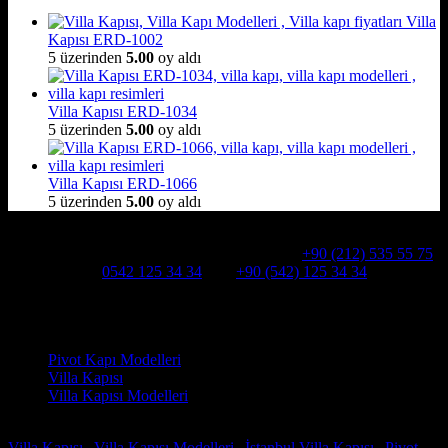
Villa
Kapısı ERD-1002
5 üzerinden
5.00
oy aldı
Villa Kapısı ERD-1034
5 üzerinden
5.00
oy aldı
Villa Kapısı ERD-1066
5 üzerinden
5.00
oy aldı
Hakkımızda
Alcatraz Villa Kapısı,Pivot çelik kapı
Telefon:
+90 (212) 535 55 75
WHATSAPP:
0542 125 34 34
Cep:
+90 (542) 125 34 34
Adresimiz : Kazım Karabekir, Hekimsuyu Cd. 90/A, 34255
Gaziosmanpaşa /İSTANBUL
Ürün kategorileri
Pivot Kapı Modelleri
Villa Kapısı
Villa Kapısı Modelleri
Faydalı Linkler
Villa Kapısı
|
Villa Kapısı Modelleri
|
İstanbul Villa Kapısı
|
Pivot