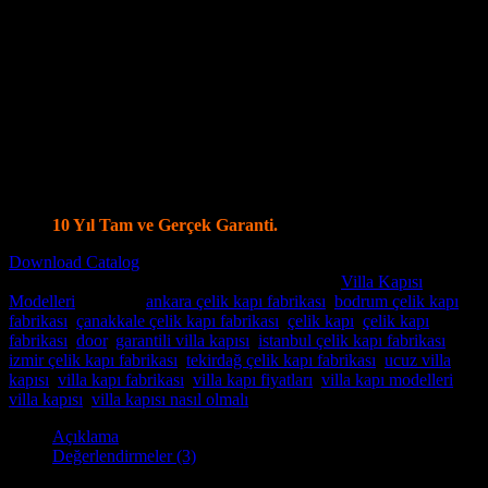
Kale ve Mul T Lock Merkezi Kilit Sistemi ile tek anahtar ile
14 ayrı noktadan kilitleme olanağı
Kale Monoblok Kilit Sistemi ile Alarmlı Kilit Seçenekleri
Parmak İzi Kilit Sistemi Şifreli ve Uzaktan Kumandalı Smart
Kilit Sistemleri
Ölçüye özel üretim, Tüm Modellerde Değişiklik Yapabilme
İmkanı.
Standart olarak 4+4 8 mm Kalınlığında Lamine Cam
Özel modellerde vitray cam seçenekleri.
İstanbul İçi Ücretsiz Keşif, Nakliye ve Montaj.
Villa Kapı Modellerinde Tüm Dünya’ya Gönderim İmkanı
10 Yıl Tam ve Gerçek Garanti.
Download Catalog
Stok kodu:
Villa Kapısı ERD-1014
Kategoriler:
Villa Kapısı
Modelleri
Etiketler:
ankara çelik kapı fabrikası
,
bodrum çelik kapı
fabrikası
,
çanakkale çelik kapı fabrikası
,
çelik kapı
,
çelik kapı
fabrikası
,
door
,
garantili villa kapısı
,
istanbul çelik kapı fabrikası
,
izmir çelik kapı fabrikası
,
tekirdağ çelik kapı fabrikası
,
ucuz villa
kapısı
,
villa kapı fabrikası
,
villa kapı fiyatları
,
villa kapı modelleri
,
villa kapısı
,
villa kapısı nasıl olmalı
Açıklama
Değerlendirmeler (3)