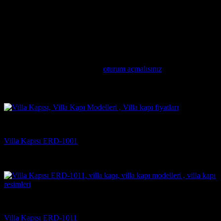
Mimari Uyum: Villa kapıları, evinizin mimari tarzına uygun
olarak seçilmelidir. Modern, klasik veya rustik tarzlarda
üretilen kapılar, evinizin genel görünümünü tamamlar.
Değerlendirme yap
Değerlendirme yazabilmek için
oturum açmalısınız
.
İlgili ürünler
Villa Kapısı Modelleri
Villa Kapısı ERD-1001
5 üzerinden
5
oy aldı
(2)
Villa Kapısı Modelleri
Villa Kapısı ERD-1011