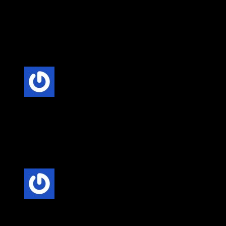
Anonim
–
20 Şubat 2025
Fiyat-Performans Dengesi: Villa kapısı seçerken, kaliteli
malzeme ve uygun fiyat dengesini göz önünde bulundurmak
önemlidir. Uzun vadede bakım maliyetlerini düşüren kaliteli
kapılar, daha ekonomik bir seçenek olabilir.
5 üzerinden
5
oy aldı
Anonim
–
20 Şubat 2025
Mimari Uyum: Villa kapıları, evinizin mimari tarzına uygun
olarak seçilmelidir. Modern, klasik veya rustik tarzlarda
üretilen kapılar, evinizin genel görünümünü tamamlar.
5 üzerinden
5
oy aldı
Anonim
–
20 Şubat 2025