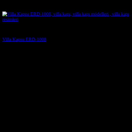
5 üzerinden
5
oy aldı
(3)
Villa Kapısı Modelleri
Villa Kapısı ERD-1008
5 üzerinden
5
oy aldı
(2)