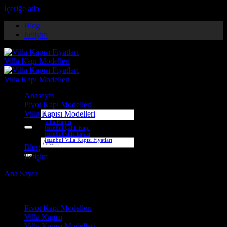
İçeriğe atla
Blog
İletişim
Anasayfa
Pivot Kapı Modelleri
Villa Kapısı Modelleri
Ara:
Villa Kapısı
İstanbul Çelik Kapı
İstanbul villa kapısı
İstanbul Villa Kapısı Fiyatları
Ara:
Blog
İletişim
Ana Sayfa
-
Villa Kapısı ERD-1014
Çelik Kapı Modelleri
Pivot Kapı Modelleri
Villa Kapısı
Villa Kapısı Modelleri