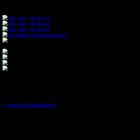
Villa Kapısı ERD-1014
4
müşteri puanına dayanarak 5 üzerinden
5
puan aldı
(
3
müşteri değerlendirmesi)
Villa Kapısı Modelleri ;
Yağmura ve Dış Etkenlere Dayanıklı 10 Yıl Garantili Özel
Tasarım Çelik Villa Giriş Kapısı
Farklı Renk Seçenekleri