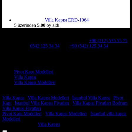
Villa Kapısı ERD-1064
5 üzerinden
5.00
oy aldı
Hakkımızda
Alcatraz Villa Kapısı,Pivot çelik kapı
Telefon:
+90 (212) 535 55 75
WHATSAPP:
0542 125 34 34
Cep:
+90 (542) 125 34 34
Adresimiz : Kazım Karabekir, Hekimsuyu Cd. 90/A, 34255
Gaziosmanpaşa /İSTANBUL
Ürün kategorileri
Pivot Kapı Modelleri
Villa Kapısı
Villa Kapısı Modelleri
Faydalı Linkler
Villa Kapısı
|
Villa Kapısı Modelleri
|
İstanbul Villa Kapısı
|
Pivot
Kapı
|
İstanbul Villa Kapısı Fiyatları
|
Villa Kapısı Fiyatları
Bodrum
Villa Kapısı Fiyatları
Pivot Kapı Modelleri
-
Villa Kapısı Modelleri
-
İstanbul villa kapısı
Modelleri
Copyright 2026 ©
Villa Kapısı