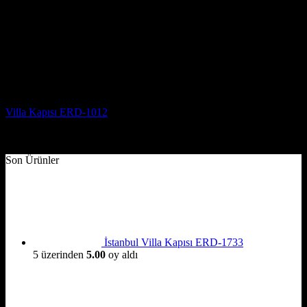
Villa Kapısı Modelleri
Villa Kapısı ERD-1012
5 üzerinden
5
oy aldı
(3)
Son Ürünler
İstanbul Villa Kapısı ERD-1733
5 üzerinden
5.00
oy aldı