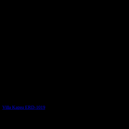
Villa Kapısı Modelleri
Villa Kapısı ERD-1019
5 üzerinden
5
oy aldı
(2)