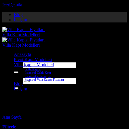
İçeriğe atla
Blog
İletişim
Anasayfa
Pivot Kapı Modelleri
Villa Kapısı Modelleri
Ara:
Villa Kapısı
İstanbul Çelik Kapı
İstanbul villa kapısı
İstanbul Villa Kapısı Fiyatları
Ara:
Blog
İletişim
giresun çelik kapı firmaları
Ana Sayfa
-
Ürünler “giresun çelik kapı firmaları” olarak etiketlendi
Filtrele