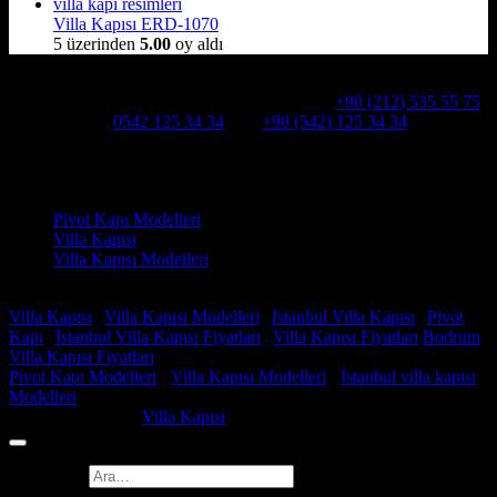
Villa Kapısı ERD-1070
5 üzerinden
5.00
oy aldı
Hakkımızda
Alcatraz Villa Kapısı,Pivot çelik kapı
Telefon:
+90 (212) 535 55 75
WHATSAPP:
0542 125 34 34
Cep:
+90 (542) 125 34 34
Adresimiz : Kazım Karabekir, Hekimsuyu Cd. 90/A, 34255
Gaziosmanpaşa /İSTANBUL
Ürün kategorileri
Pivot Kapı Modelleri
Villa Kapısı
Villa Kapısı Modelleri
Faydalı Linkler
Villa Kapısı
|
Villa Kapısı Modelleri
|
İstanbul Villa Kapısı
|
Pivot
Kapı
|
İstanbul Villa Kapısı Fiyatları
|
Villa Kapısı Fiyatları
Bodrum
Villa Kapısı Fiyatları
Pivot Kapı Modelleri
-
Villa Kapısı Modelleri
-
İstanbul villa kapısı
Modelleri
Copyright 2026 ©
Villa Kapısı
Ara: