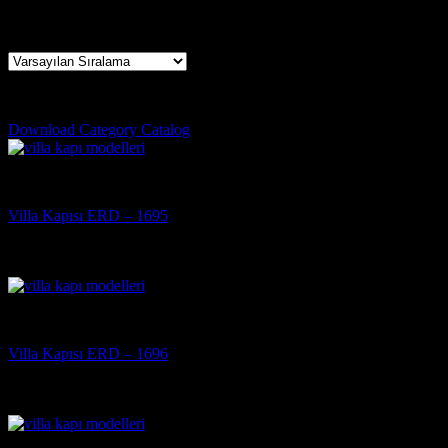
25 sonucun tümü gösteriliyor
giresun çelik kapı firmaları
Download Category Catalog
Villa Kapısı
Villa Kapısı ERD – 1695
5 üzerinden
5
oy aldı
(3)
Villa Kapısı
Villa Kapısı ERD – 1696
5 üzerinden
5
oy aldı
(3)