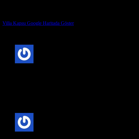
kullanın.
* Çizikleri veya ezikleri mümkün olan en kısa sürede onarın.
Çelik Kapı Fabrika Adresimiz : Kazım Karabekir Mahallesi
Hekimsuyu caddesi 815. Sk no 78 Gaziosmanpaşa İstanbul
Villa Kapısı Google Haritada Göster
Villa Kapısı ERD-1003
için 4 değerlendirme
5 üzerinden
5
oy aldı
Anonim
–
20 Şubat 2025
Fiyat-Performans Dengesi: Villa kapısı seçerken, kaliteli
malzeme ve uygun fiyat dengesini göz önünde bulundurmak
önemlidir. Uzun vadede bakım maliyetlerini düşüren kaliteli
kapılar, daha ekonomik bir seçenek olabilir.
5 üzerinden
5
oy aldı