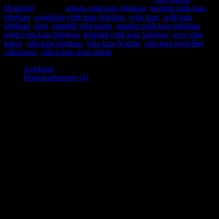
Modelleri
Etiketler:
ankara çelik kapı fabrikası
,
bodrum çelik kapı
fabrikası
,
çanakkale çelik kapı fabrikası
,
çelik kapı
,
çelik kapı
fabrikası
,
door
,
garantili villa kapısı
,
istanbul çelik kapı fabrikası
,
izmir çelik kapı fabrikası
,
tekirdağ çelik kapı fabrikası
,
ucuz villa
kapısı
,
villa kapı fabrikası
,
villa kapı fiyatları
,
villa kapı modelleri
,
villa kapısı
,
villa kapısı nasıl olmalı
Açıklama
Değerlendirmeler (4)
Villa Kapısı
Villa kapısı
, yaşam alanınız olan evinize güvenlik ve stil
katmanın mükemmel bir yoludur. Yüksek kaliteli malzemelerden
yapılmış olan özel üretim villa kapıları uzun süre dayanacak şekilde
İstanbul Çelik Kapı
fabrikamız’ da butik olarak imalatını
yapmaktayız . Çelik çerçeveli sağlam bir çekirdek yapıya sahiptir, bu
da onu son derece güçlü ve güvenli kılar. Kapı ayrıca ek güvenlik
sağlayan çok noktalı bir kilitleme sistemine sahip olup , istediğiniz
kilite seçenekleride uygulamaktayız.
Villa kapımız güvenlik özelliklerinin yanı sıra şık ve zariftir. Çeşitli
renk ve özelliklerde isteklerinize göre üretilir , böylece evinizin