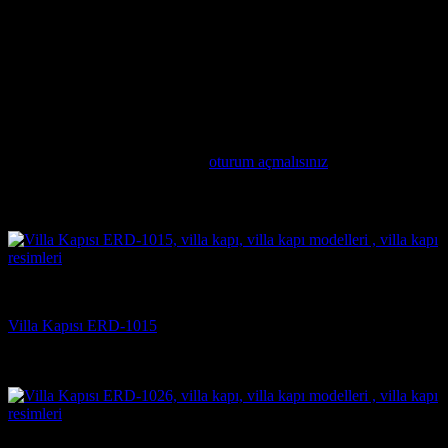
Anonim
–
20 Şubat 2025
Mimari Uyum: Villa kapıları, evinizin mimari tarzına uygun
olarak seçilmelidir. Modern, klasik veya rustik tarzlarda
üretilen kapılar, evinizin genel görünümünü tamamlar.
Değerlendirme yap
Değerlendirme yazabilmek için
oturum açmalısınız
.
İlgili ürünler
Villa Kapısı Modelleri
Villa Kapısı ERD-1015
5 üzerinden
5
oy aldı
(2)
Villa Kapısı Modelleri