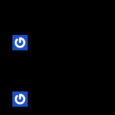
Anonim
–
20 Şubat 2025
Fiyat-Performans Dengesi: Villa kapısı seçerken, kaliteli
malzeme ve uygun fiyat dengesini göz önünde bulundurmak
önemlidir. Uzun vadede bakım maliyetlerini düşüren kaliteli
kapılar, daha ekonomik bir seçenek olabilir.
5 üzerinden
5
oy aldı
Anonim
–
20 Şubat 2025
Fiyat-Performans Dengesi: Villa kapısı seçerken, kaliteli
malzeme ve uygun fiyat dengesini göz önünde bulundurmak
önemlidir. Uzun vadede bakım maliyetlerini düşüren kaliteli
kapılar, daha ekonomik bir seçenek olabilir.
5 üzerinden
5
oy aldı