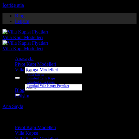
İçeriğe atla
Blog
İletişim
Anasayfa
Pivot Kapı Modelleri
Villa Kapısı Modelleri
Ara:
Villa Kapısı
İstanbul Çelik Kapı
İstanbul villa kapısı
İstanbul Villa Kapısı Fiyatları
Ara:
Blog
İletişim
Ana Sayfa
-
Villa Kapısı ERD-1003
Çelik Kapı Modelleri
Pivot Kapı Modelleri
Villa Kapısı
Villa Kapısı Modelleri