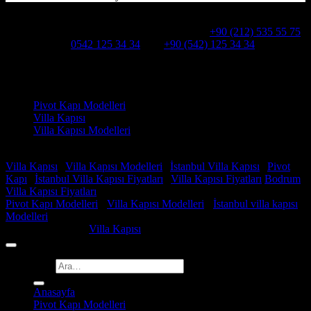
Hakkımızda
Alcatraz Villa Kapısı,Pivot çelik kapı
Telefon:
+90 (212) 535 55 75
WHATSAPP:
0542 125 34 34
Cep:
+90 (542) 125 34 34
Adresimiz : Kazım Karabekir, Hekimsuyu Cd. 90/A, 34255
Gaziosmanpaşa /İSTANBUL
Ürün kategorileri
Pivot Kapı Modelleri
Villa Kapısı
Villa Kapısı Modelleri
Faydalı Linkler
Villa Kapısı
|
Villa Kapısı Modelleri
|
İstanbul Villa Kapısı
|
Pivot
Kapı
|
İstanbul Villa Kapısı Fiyatları
|
Villa Kapısı Fiyatları
Bodrum
Villa Kapısı Fiyatları
Pivot Kapı Modelleri
-
Villa Kapısı Modelleri
-
İstanbul villa kapısı
Modelleri
Copyright 2026 ©
Villa Kapısı
Ara:
Anasayfa
Pivot Kapı Modelleri