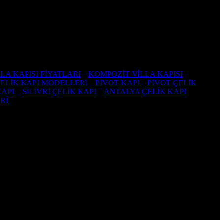
LA KAPISI FİYATLARI
–
KOMPOZİT VİLLA KAPISI
–
ELİK KAPI MODELLERİ
–
PİVOT KAPI
–
PİVOT ÇELİK
KAPI
–
SİLİVRİ ÇELİK KAPI
–
ANTALYA ÇELİK KAPI
–
Rİ