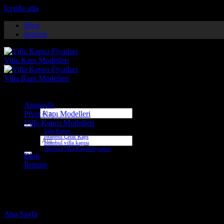
İçeriğe atla
Blog
İletişim
Anasayfa
Ara:
Pivot Kapı Modelleri
Villa Kapısı Modelleri
Villa Kapısı
İstanbul Çelik Kapı
Ara:
İstanbul villa kapısı
İstanbul Villa Kapısı Fiyatları
Blog
İletişim
çanakkale çelik kapı fabrikası
Ana Sayfa
-
Ürünler “çanakkale çelik kapı fabrikası” olarak etiketlend