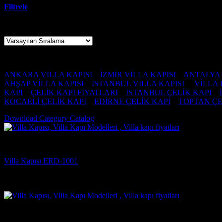
Filtrele
402 sonucun tümü gösteriliyor
çanakkale çelik kapı fabrikası ,
ANKARA VİLLA KAPISI
–
İZMİR VİLLA KAPISI
–
ANTALYA 
AHŞAP VİLLA KAPISI
–
İSTANBUL VİLLA KAPISI
–
VİLLA 
KAPI
–
ÇELİK KAPI FİYATLARI
–
İSTANBUL ÇELİK KAPI
–
KOCAELİ ÇELİK KAPI
–
EDİRNE ÇELİK KAPI
–
TOPTAN ÇE
Download Category Catalog
Villa Kapısı Modelleri
Villa Kapısı ERD-1001
5 üzerinden
5
oy aldı
(2)
Villa Kapısı Modelleri