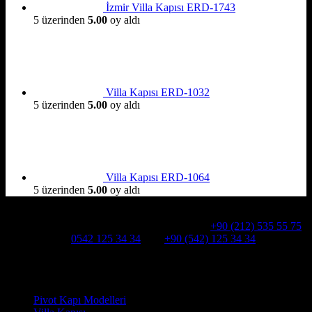
İzmir Villa Kapısı ERD-1743
5 üzerinden
5.00
oy aldı
Villa Kapısı ERD-1032
5 üzerinden
5.00
oy aldı
Villa Kapısı ERD-1064
5 üzerinden
5.00
oy aldı
Hakkımızda
Alcatraz Villa Kapısı,Pivot çelik kapı
Telefon:
+90 (212) 535 55 75
WHATSAPP:
0542 125 34 34
Cep:
+90 (542) 125 34 34
Adresimiz : Kazım Karabekir, Hekimsuyu Cd. 90/A, 34255
Gaziosmanpaşa /İSTANBUL
Ürün kategorileri
Pivot Kapı Modelleri