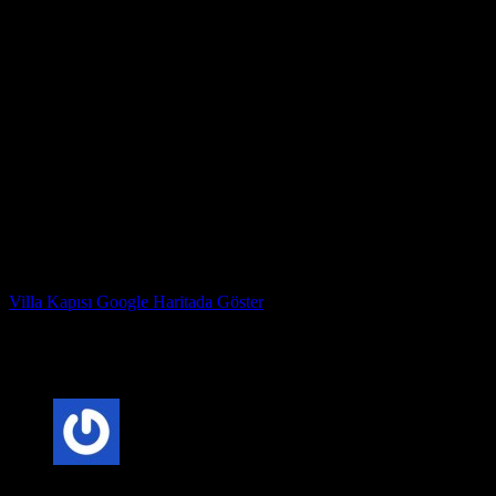
3. Yeni kapı çerçevesini takın.
4. Kapıyı takın.
5. Menteşeleri ayarlayın ve kilitleyin.
Bir villa kapısına nasıl bakarım?
Villa kapıları nispeten az bakım gerektirir, ancak en iyi şekilde
görünmelerini sağlamak için yapabileceğiniz birkaç şey vardır:
* Kapıyı düzenli olarak nemli bir bezle silin.
* Birkaç yılda bir ahşap bir kapı üzerinde bir ahşap düzenleyici
kullanın.
* Çizikleri veya ezikleri mümkün olan en kısa sürede onarın.
Çelik Kapı Fabrika Adresimiz : Kazım Karabekir Mahallesi
Hekimsuyu caddesi 815. Sk no 78 Gaziosmanpaşa İstanbul
Villa Kapısı Google Haritada Göster
Çelik Kapı Marka Sahibi : ERDİ YAVUZ
Villa Kapısı ERD-1035
için 2 değerlendirme
5 üzerinden
5
oy aldı