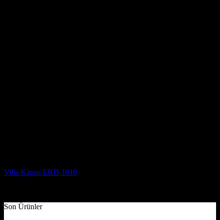
Villa Kapısı Modelleri
Villa Kapısı ERD-1010
5 üzerinden
5
oy aldı
(2)
Son Ürünler