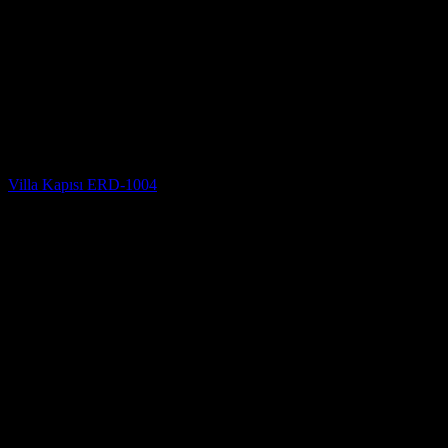
Villa Kapısı Modelleri
Villa Kapısı ERD-1004
5 üzerinden
5
oy aldı
(4)