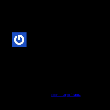
Anonim
–
20 Şubat 2025
Fiyat-Performans Dengesi: Villa kapısı seçerken, kaliteli
malzeme ve uygun fiyat dengesini göz önünde bulundurmak
önemlidir. Uzun vadede bakım maliyetlerini düşüren kaliteli
kapılar, daha ekonomik bir seçenek olabilir.
5 üzerinden
5
oy aldı
Anonim
–
20 Şubat 2025
Mimari Uyum: Villa kapıları, evinizin mimari tarzına uygun
olarak seçilmelidir. Modern, klasik veya rustik tarzlarda
üretilen kapılar, evinizin genel görünümünü tamamlar.
Değerlendirme yap
Değerlendirme yazabilmek için
oturum açmalısınız
.
İlgili ürünler