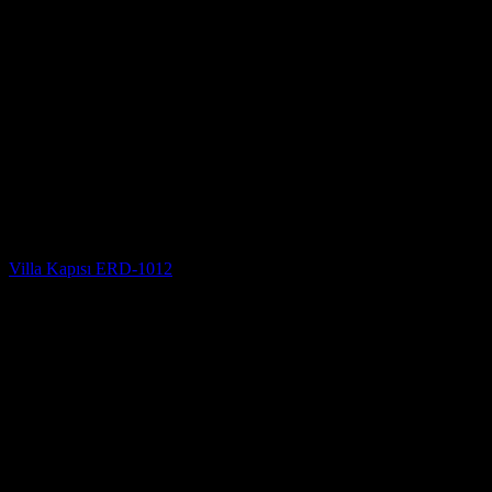
Villa Kapısı Modelleri
Villa Kapısı ERD-1012
5 üzerinden
5
oy aldı
(3)