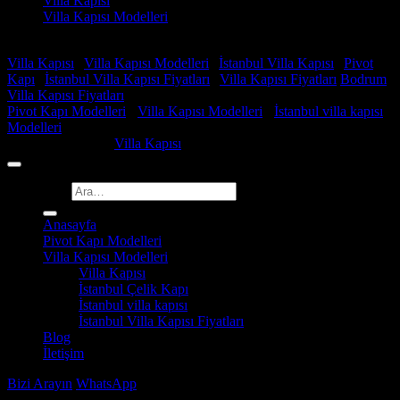
Villa Kapısı
Villa Kapısı Modelleri
Faydalı Linkler
Villa Kapısı
|
Villa Kapısı Modelleri
|
İstanbul Villa Kapısı
|
Pivot
Kapı
|
İstanbul Villa Kapısı Fiyatları
|
Villa Kapısı Fiyatları
Bodrum
Villa Kapısı Fiyatları
Pivot Kapı Modelleri
-
Villa Kapısı Modelleri
-
İstanbul villa kapısı
Modelleri
Copyright 2026 ©
Villa Kapısı
Ara:
Anasayfa
Pivot Kapı Modelleri
Villa Kapısı Modelleri
Villa Kapısı
İstanbul Çelik Kapı
İstanbul villa kapısı
İstanbul Villa Kapısı Fiyatları
Blog
İletişim
Bizi Arayın
WhatsApp