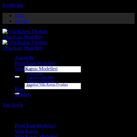
İçeriğe atla
Blog
İletişim
Anasayfa
Pivot Kapı Modelleri
Villa Kapısı Modelleri
Ara:
Villa Kapısı
İstanbul Çelik Kapı
İstanbul villa kapısı
İstanbul Villa Kapısı Fiyatları
Ara:
Blog
İletişim
Ana Sayfa
-
Villa Kapısı ERD-1035
Çelik Kapı Modelleri
Pivot Kapı Modelleri
Villa Kapısı
Villa Kapısı Modelleri