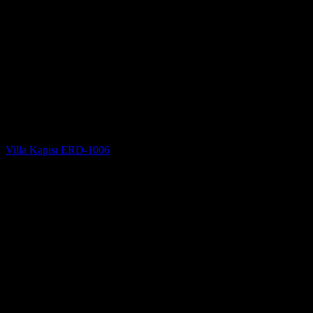
Villa Kapısı Modelleri
Villa Kapısı ERD-1006
5 üzerinden
5
oy aldı
(2)