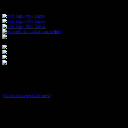
Villa Kapısı ERD-1035
3
müşteri puanına dayanarak 5 üzerinden
5
puan aldı
(
2
müşteri değerlendirmesi)
Villa Kapısı Modelleri ;
Yağmura ve Dış Etkenlere Dayanıklı 10 Yıl Garantili Özel
Tasarım Çelik Villa Giriş Kapısı
Farklı Renk Seçenekleri