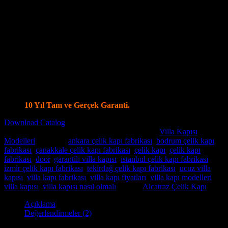
Kale ve Mul T Lock Merkezi Kilit Sistemi ile tek anahtar ile
14 ayrı noktadan kilitleme olanağı
Kale Monoblok Kilit Sistemi ile Alarmlı Kilit Seçenekleri
Parmak İzi Kilit Sistemi Şifreli ve Uzaktan Kumandalı Smart
Kilit Sistemleri
Ölçüye özel üretim, Tüm Modellerde Değişiklik Yapabilme
İmkanı.
Standart olarak 4+4 8 mm Kalınlığında Lamine Cam
Özel modellerde vitray cam seçenekleri.
İstanbul İçi Ücretsiz Keşif, Nakliye ve Montaj.
Villa Kapı Modellerinde Tüm Dünya’ya Gönderim İmkanı
10 Yıl Tam ve Gerçek Garanti.
Download Catalog
Stok kodu:
Villa Kapısı ERD-1035
Kategoriler:
Villa Kapısı
Modelleri
Etiketler:
ankara çelik kapı fabrikası
,
bodrum çelik kapı
fabrikası
,
çanakkale çelik kapı fabrikası
,
çelik kapı
,
çelik kapı
fabrikası
,
door
,
garantili villa kapısı
,
istanbul çelik kapı fabrikası
,
izmir çelik kapı fabrikası
,
tekirdağ çelik kapı fabrikası
,
ucuz villa
kapısı
,
villa kapı fabrikası
,
villa kapı fiyatları
,
villa kapı modelleri
,
villa kapısı
,
villa kapısı nasıl olmalı
Marka:
Alcatraz Çelik Kapı
Açıklama
Değerlendirmeler (2)