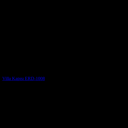
Villa Kapısı Modelleri
Villa Kapısı ERD-1008
5 üzerinden
5
oy aldı
(2)