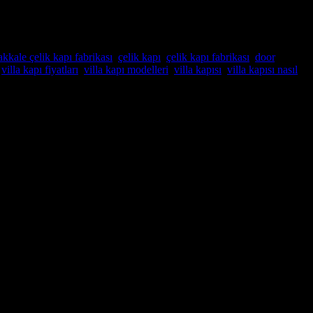
kkale çelik kapı fabrikası
,
çelik kapı
,
çelik kapı fabrikası
,
door
,
,
villa kapı fiyatları
,
villa kapı modelleri
,
villa kapısı
,
villa kapısı nasıl
zel üretim villa kapıları uzun süre dayanacak şekilde
İstanbul Çelik
üvenli kılar. Kapı ayrıca ek güvenlik sağlayan çok noktalı bir
a en uygun olanı seçebilirsiniz yada kendiniz tasarlayabilirsiniz . Kapı
apılmıştır ve size yıllarca gönül rahatlığı sağlayacaktır.