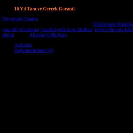
Villa Kapı Modellerinde Tüm Dünya’ya Gönderim İmkanı
10 Yıl Tam ve Gerçek Garanti.
Download Catalog
Stok kodu:
Villa Kapısı ERD-1069
Kategoriler:
Villa Kapısı Modeller
garantili villa kapısı
,
istanbul çelik kapı fabrikası
,
izmir çelik kapı fabr
olmalı
Marka:
Alcatraz Çelik Kapı
Açıklama
Değerlendirmeler (2)
Villa kapısı
, yaşam alanınız olan evinize güvenlik ve stil katma
Kapı
fabrikamız’ da butik olarak imalatını yapmaktayız . Çelik çerçeve
kilitleme sistemine sahip olup , istediğiniz kilite seçenekleride uygula
Villa kapımız güvenlik özelliklerinin yanı sıra şık ve zariftir. Çeşitli 
ayrıca doğal ışığın içeri girmesini sağlayan ve size dış dünyayı görme
Alcatraz Villa kapıları, eviniz için güvenli, şık ve zarif bir giriş yol
Villa Kapısı Özellikler: