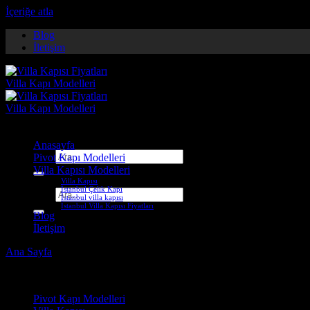
İçeriğe atla
Blog
İletişim
Anasayfa
Ara:
Pivot Kapı Modelleri
Villa Kapısı Modelleri
Villa Kapısı
İstanbul Çelik Kapı
Ara:
İstanbul villa kapısı
İstanbul Villa Kapısı Fiyatları
Blog
İletişim
Ana Sayfa
-
Villa Kapısı ERD-1069
Çelik Kapı Modelleri
Pivot Kapı Modelleri