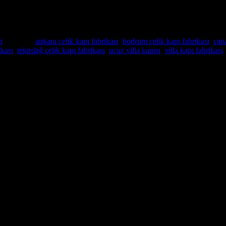
i
Etiketler:
ankara çelik kapı fabrikası
,
bodrum çelik kapı fabrikası
,
çana
ikası
,
tekirdağ çelik kapı fabrikası
,
ucuz villa kapısı
,
villa kapı fabrikası
Villa Kapısı ERD-1069
nın mükemmel bir yoludur. Yüksek kaliteli malzemelerden yapılmış olan ö
li sağlam bir çekirdek yapıya sahiptir, bu da onu son derece güçlü ve g
maktayız.
renk ve özelliklerde isteklerinize göre üretilir , böylece evinizin dekorun
nizi sağlayan büyük bir cam panele sahip olabilir.
u isteyen herkes için mükemmel bir seçimdir. Uzun süre dayanacak şekilde y