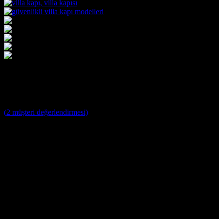
Villa Kapısı ERD-1069
3
müşteri puanına dayanarak 5 üzerinden
5
puan aldı
(
2
müşteri değerlendirmesi)
Villa Kapısı Modelleri ;
Yağmura ve Dış Etkenlere Dayanıklı 10 Yıl Garantili Özel Tasa
Farklı Renk Seçenekleri
Kale ve Mul T Lock Merkezi Kilit Sistemi ile tek anahtar ile 14
Kale Monoblok Kilit Sistemi ile Alarmlı Kilit Seçenekleri
Parmak İzi Kilit Sistemi Şifreli ve Uzaktan Kumandalı Smart Kil
Ölçüye özel üretim, Tüm Modellerde Değişiklik Yapabilme İmk
Standart olarak 4+4 8 mm Kalınlığında Lamine Cam
Özel modellerde vitray cam seçenekleri.
İstanbul İçi Ücretsiz Keşif, Nakliye ve Montaj.