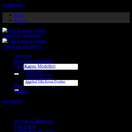
İçeriğe atla
Blog
İletişim
Anasayfa
Pivot Kapı Modelleri
Villa Kapısı Modelleri
Ara:
Villa Kapısı
İstanbul Çelik Kapı
İstanbul villa kapısı
İstanbul Villa Kapısı Fiyatları
Ara:
Blog
İletişim
Ana Sayfa
-
Villa Kapısı ERD-1124
Çelik Kapı Modelleri
Pivot Kapı Modelleri
Villa Kapısı
Villa Kapısı Modelleri