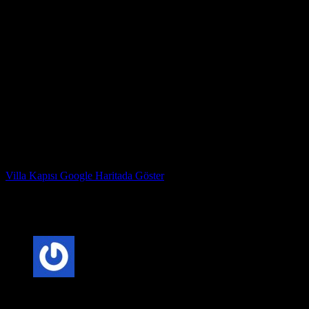
4. Kapıyı takın.
5. Menteşeleri ayarlayın ve kilitleyin.
Bir villa kapısına nasıl bakarım?
Villa kapıları nispeten az bakım gerektirir, ancak en iyi şekilde
görünmelerini sağlamak için yapabileceğiniz birkaç şey vardır:
* Kapıyı düzenli olarak nemli bir bezle silin.
* Birkaç yılda bir ahşap bir kapı üzerinde bir ahşap düzenleyici
kullanın.
* Çizikleri veya ezikleri mümkün olan en kısa sürede onarın.
Çelik Kapı Fabrika Adresimiz : Kazım Karabekir Mahallesi
Hekimsuyu caddesi 815. Sk no 78 Gaziosmanpaşa İstanbul
Villa Kapısı Google Haritada Göster
Çelik Kapı Marka Sahibi : ERDİ YAVUZ
Villa Kapısı ERD-1124
için 2 değerlendirme
5 üzerinden
5
oy aldı