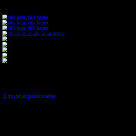
Villa Kapısı ERD-1124
3
müşteri puanına dayanarak 5 üzerinden
5
puan aldı
(
2
müşteri değerlendirmesi)
Villa Kapısı Modelleri ;
Yağmura ve Dış Etkenlere Dayanıklı 10 Yıl Garantili Özel
Tasarım Çelik Villa Giriş Kapısı
Farklı Renk Seçenekleri
Kale ve Mul T Lock Merkezi Kilit Sistemi ile tek anahtar ile