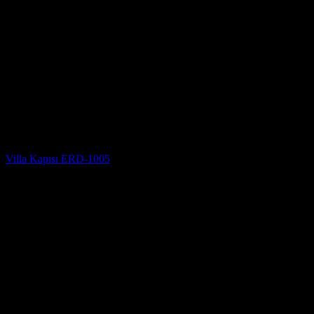
Villa Kapısı Modelleri
Villa Kapısı ERD-1005
5 üzerinden
5
oy aldı
(4)