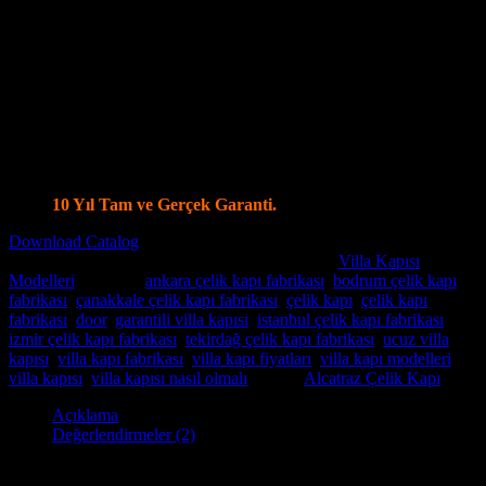
14 ayrı noktadan kilitleme olanağı
Kale Monoblok Kilit Sistemi ile Alarmlı Kilit Seçenekleri
Parmak İzi Kilit Sistemi Şifreli ve Uzaktan Kumandalı Smart
Kilit Sistemleri
Ölçüye özel üretim, Tüm Modellerde Değişiklik Yapabilme
İmkanı.
Standart olarak 4+4 8 mm Kalınlığında Lamine Cam
Özel modellerde vitray cam seçenekleri.
İstanbul İçi Ücretsiz Keşif, Nakliye ve Montaj.
Villa Kapı Modellerinde Tüm Dünya’ya Gönderim İmkanı
10 Yıl Tam ve Gerçek Garanti.
Download Catalog
Stok kodu:
Villa Kapısı ERD-1124
Kategoriler:
Villa Kapısı
Modelleri
Etiketler:
ankara çelik kapı fabrikası
,
bodrum çelik kapı
fabrikası
,
çanakkale çelik kapı fabrikası
,
çelik kapı
,
çelik kapı
fabrikası
,
door
,
garantili villa kapısı
,
istanbul çelik kapı fabrikası
,
izmir çelik kapı fabrikası
,
tekirdağ çelik kapı fabrikası
,
ucuz villa
kapısı
,
villa kapı fabrikası
,
villa kapı fiyatları
,
villa kapı modelleri
,
villa kapısı
,
villa kapısı nasıl olmalı
Marka:
Alcatraz Çelik Kapı
Açıklama
Değerlendirmeler (2)