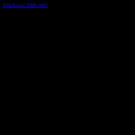
Villa Kapısı ERD-1003
5 üzerinden
5
oy aldı
(4)