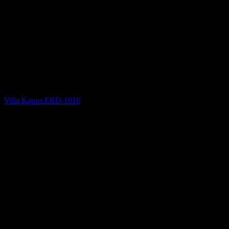
Villa Kapısı Modelleri
Villa Kapısı ERD-1016
5 üzerinden
5
oy aldı
(2)