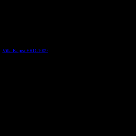
Villa Kapısı Modelleri
Villa Kapısı ERD-1009
5 üzerinden
5
oy aldı
(2)