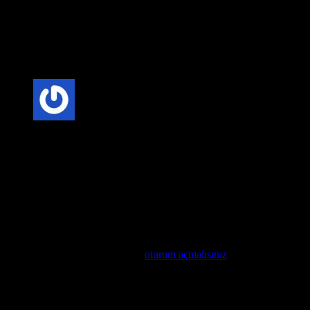
Anonim
–
20 Şubat 2025
Fiyat-Performans Dengesi: Villa kapısı seçerken, kaliteli
malzeme ve uygun fiyat dengesini göz önünde bulundurmak
önemlidir. Uzun vadede bakım maliyetlerini düşüren kaliteli
kapılar, daha ekonomik bir seçenek olabilir.
5 üzerinden
5
oy aldı
Anonim
–
20 Şubat 2025
Mimari Uyum: Villa kapıları, evinizin mimari tarzına uygun
olarak seçilmelidir. Modern, klasik veya rustik tarzlarda
üretilen kapılar, evinizin genel görünümünü tamamlar.
Değerlendirme yap
Değerlendirme yazabilmek için
oturum açmalısınız
.
İlgili ürünler