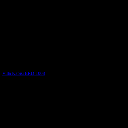
Villa Kapısı Modelleri
Villa Kapısı ERD-1008
5 üzerinden
5
oy aldı
(2)