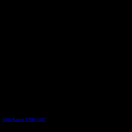
Villa Kapısı Modelleri
Villa Kapısı ERD-1007
5 üzerinden
5
oy aldı