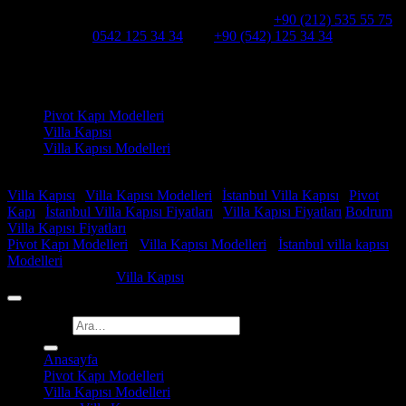
Hakkımızda
Alcatraz Villa Kapısı,Pivot çelik kapı
Telefon:
+90 (212) 535 55 75
WHATSAPP:
0542 125 34 34
Cep:
+90 (542) 125 34 34
Adresimiz : Kazım Karabekir, Hekimsuyu Cd. 90/A, 34255
Gaziosmanpaşa /İSTANBUL
Ürün kategorileri
Pivot Kapı Modelleri
Villa Kapısı
Villa Kapısı Modelleri
Faydalı Linkler
Villa Kapısı
|
Villa Kapısı Modelleri
|
İstanbul Villa Kapısı
|
Pivot
Kapı
|
İstanbul Villa Kapısı Fiyatları
|
Villa Kapısı Fiyatları
Bodrum
Villa Kapısı Fiyatları
Pivot Kapı Modelleri
-
Villa Kapısı Modelleri
-
İstanbul villa kapısı
Modelleri
Copyright 2026 ©
Villa Kapısı
Ara:
Anasayfa
Pivot Kapı Modelleri
Villa Kapısı Modelleri