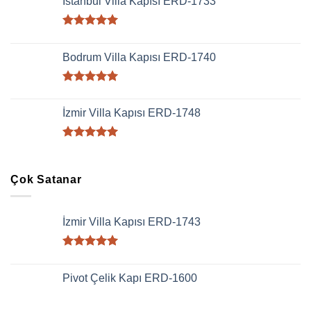
İstanbul Villa Kapısı ERD-1733
5 üzerinden
5.00
oy
Bodrum Villa Kapısı ERD-1740
aldı
5 üzerinden
5.00
oy
İzmir Villa Kapısı ERD-1748
aldı
5 üzerinden
5.00
oy
aldı
Çok Satanar
İzmir Villa Kapısı ERD-1743
5 üzerinden
5.00
oy
Pivot Çelik Kapı ERD-1600
aldı