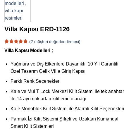
Villa Kapısı ERD-1126
(
2
müşteri değerlendirmesi)
3
müşteri
Villa Kapısı Modelleri ;
puanına
dayanarak
5 üzerinden
Yağmura ve Dış Etkenlere Dayanıklı 10 Yıl Garantili
5
puan aldı
Özel Tasarım Çelik Villa Giriş Kapısı
Farklı Renk Seçenekleri
Kale ve Mul T Lock Merkezi Kilit Sistemi ile tek anahtar
ile 14 ayrı noktadan kilitleme olanağı
Kale Monoblok Kilit Sistemi ile Alarmlı Kilit Seçenekleri
Parmak İzi Kilit Sistemi Şifreli ve Uzaktan Kumandalı
Smart Kilit Sistemleri