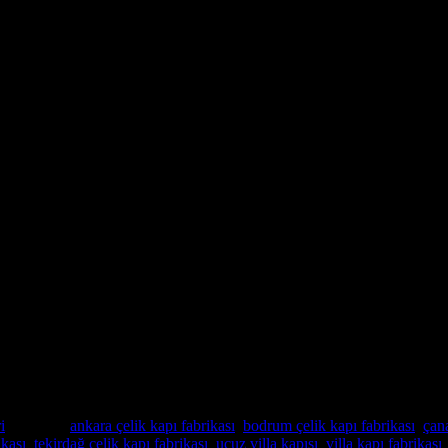
rım Çelik Villa Giriş Kapısı
 ayrı noktadan kilitleme olanağı
it Sistemleri
anı.
i
Etiketler:
ankara çelik kapı fabrikası
,
bodrum çelik kapı fabrikası
,
çana
ikası
,
tekirdağ çelik kapı fabrikası
,
ucuz villa kapısı
,
villa kapı fabrikası