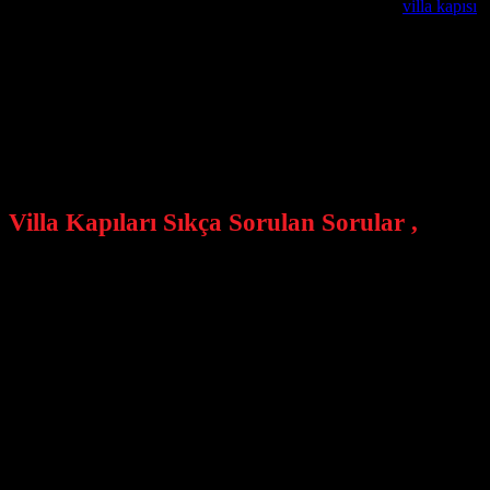
değişkenlik gösterebilir düşebilir yükselebilir . Kompozit
villa kapısı
,
kapı satıyorlar ? Kapının içerisine iki saç koyup , ortasına köpük basıp 
Villa Kapılarında Garanti Süresi Nedir ?
Özel üretim villa kapılarında garanti sürelerimiz sözleşmemizde belirti
Villa Kapıları Montaj ve Teslimatları ?
Alcatraz Çelik Kapı firmamız istanbul içi ücretsiz keşif ve montaj h
Villa Kapıları Sıkça Sorulan Sorular ,
Villa kapısına sahip olmanın faydaları nelerdir?