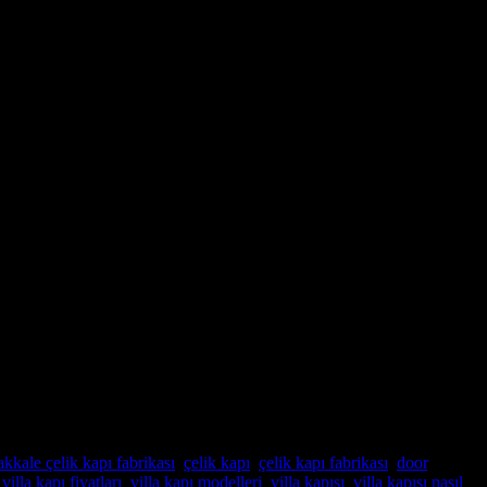
kkale çelik kapı fabrikası
,
çelik kapı
,
çelik kapı fabrikası
,
door
,
,
villa kapı fiyatları
,
villa kapı modelleri
,
villa kapısı
,
villa kapısı nasıl