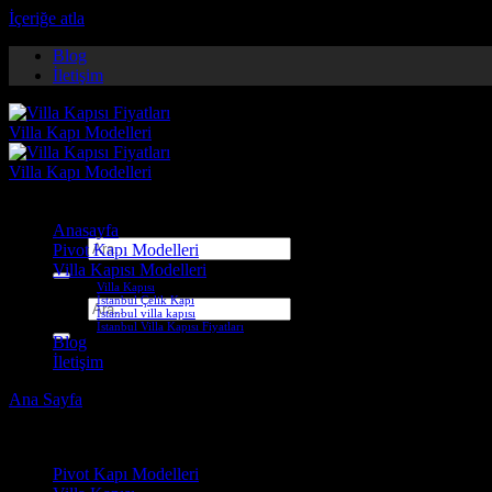
İçeriğe atla
Blog
İletişim
Anasayfa
Ara:
Pivot Kapı Modelleri
Villa Kapısı Modelleri
Villa Kapısı
İstanbul Çelik Kapı
Ara:
İstanbul villa kapısı
İstanbul Villa Kapısı Fiyatları
Blog
İletişim
Ana Sayfa
-
Villa Kapısı ERD-1255
Çelik Kapı Modelleri
Pivot Kapı Modelleri