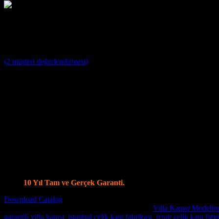
Villa Kapısı ERD-1255
3
müşteri puanına dayanarak 5 üzerinden
5
puan aldı
(
2
müşteri değerlendirmesi)
Villa Kapısı Modelleri ;
Yağmura ve Dış Etkenlere Dayanıklı 10 Yıl Garantili Özel Tasa
Farklı Renk Seçenekleri
Kale ve Mul T Lock Merkezi Kilit Sistemi ile tek anahtar ile 14
Kale Monoblok Kilit Sistemi ile Alarmlı Kilit Seçenekleri
Parmak İzi Kilit Sistemi Şifreli ve Uzaktan Kumandalı Smart Kil
Ölçüye özel üretim, Tüm Modellerde Değişiklik Yapabilme İmk
Standart olarak 4+4 8 mm Kalınlığında Lamine Cam
Özel modellerde vitray cam seçenekleri.
İstanbul İçi Ücretsiz Keşif, Nakliye ve Montaj.
Villa Kapı Modellerinde Tüm Dünya’ya Gönderim İmkanı
10 Yıl Tam ve Gerçek Garanti.
Download Catalog
Stok kodu:
Villa Kapısı ERD-1255
Kategoriler:
Villa Kapısı Modeller
garantili villa kapısı
,
istanbul çelik kapı fabrikası
,
izmir çelik kapı fabr