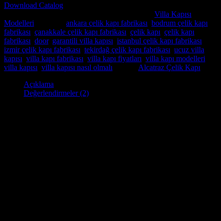
Download Catalog
Stok kodu:
Villa Kapısı ERD-1282
Kategoriler:
Villa Kapısı
Modelleri
Etiketler:
ankara çelik kapı fabrikası
,
bodrum çelik kapı
fabrikası
,
çanakkale çelik kapı fabrikası
,
çelik kapı
,
çelik kapı
fabrikası
,
door
,
garantili villa kapısı
,
istanbul çelik kapı fabrikası
,
izmir çelik kapı fabrikası
,
tekirdağ çelik kapı fabrikası
,
ucuz villa
kapısı
,
villa kapı fabrikası
,
villa kapı fiyatları
,
villa kapı modelleri
,
villa kapısı
,
villa kapısı nasıl olmalı
Marka:
Alcatraz Çelik Kapı
Açıklama
Değerlendirmeler (2)
Villa Kapısı ERD-1282
Villa kapısı
, yaşam alanınız olan evinize güvenlik ve stil
katmanın mükemmel bir yoludur. Yüksek kaliteli malzemelerden
yapılmış olan özel üretim villa kapıları uzun süre dayanacak şekilde
İstanbul Çelik Kapı
fabrikamız’ da butik olarak imalatını
yapmaktayız . Çelik çerçeveli sağlam bir çekirdek yapıya sahiptir, bu
da onu son derece güçlü ve güvenli kılar. Kapı ayrıca ek güvenlik
sağlayan çok noktalı bir kilitleme sistemine sahip olup , istediğiniz
kilite seçenekleride uygulamaktayız.
Villa kapımız güvenlik özelliklerinin yanı sıra şık ve zariftir. Çeşitli