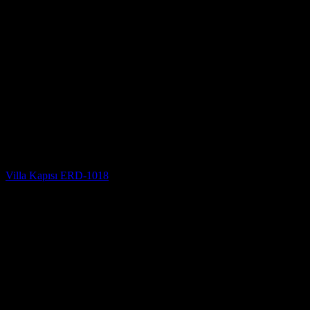
Villa Kapısı Modelleri
Villa Kapısı ERD-1018
5 üzerinden
5
oy aldı
(2)