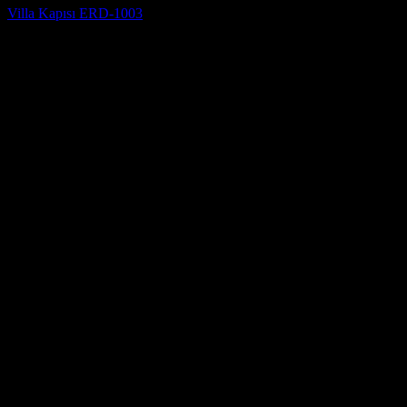
Villa Kapısı ERD-1003
5 üzerinden
5
oy aldı
(4)