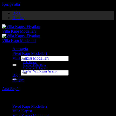
İçeriğe atla
Blog
İletişim
Anasayfa
Pivot Kapı Modelleri
Villa Kapısı Modelleri
Ara:
Villa Kapısı
İstanbul Çelik Kapı
İstanbul villa kapısı
İstanbul Villa Kapısı Fiyatları
Ara:
Blog
İletişim
Ana Sayfa
-
Villa Kapısı ERD-1282
Çelik Kapı Modelleri
Pivot Kapı Modelleri
Villa Kapısı
Villa Kapısı Modelleri