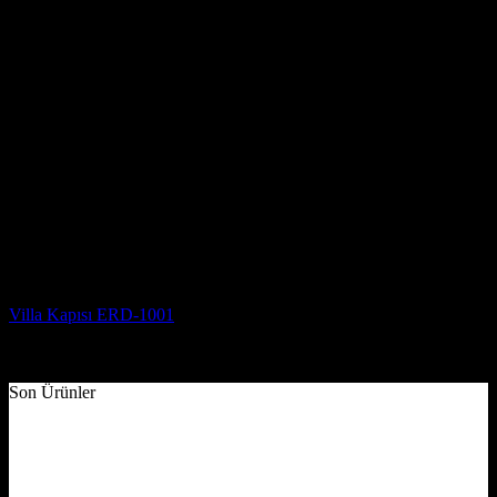
Villa Kapısı Modelleri
Villa Kapısı ERD-1001
5 üzerinden
5
oy aldı
(2)
Son Ürünler