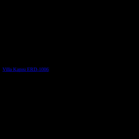
Villa Kapısı Modelleri
Villa Kapısı ERD-1006
5 üzerinden
5
oy aldı
(2)