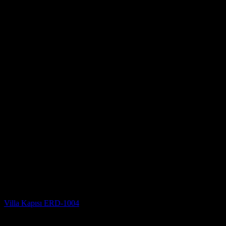
Villa Kapısı Modelleri
Villa Kapısı ERD-1004
5 üzerinden
5
oy aldı