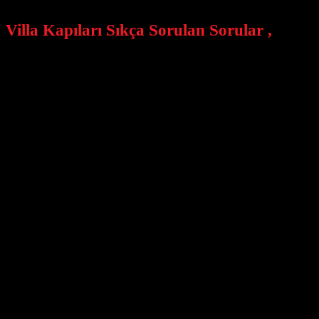
Villa Kapıları Sıkça Sorulan Sorular ,
Villa kapısına sahip olmanın faydaları nelerdir?