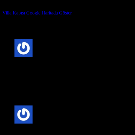
Çelik Kapı Fabrika Adresimiz : Kazım Karabekir Mahallesi
Hekimsuyu caddesi 815. Sk no 78 Gaziosmanpaşa İstanbul
Villa Kapısı Google Haritada Göster
Çelik Kapı Marka Sahibi : ERDİ YAVUZ
Villa Kapısı ERD-1282
için 2 değerlendirme
5 üzerinden
5
oy aldı
Anonim
–
20 Şubat 2025
Fiyat-Performans Dengesi: Villa kapısı seçerken, kaliteli
malzeme ve uygun fiyat dengesini göz önünde bulundurmak
önemlidir. Uzun vadede bakım maliyetlerini düşüren kaliteli
kapılar, daha ekonomik bir seçenek olabilir.
5 üzerinden
5
oy aldı