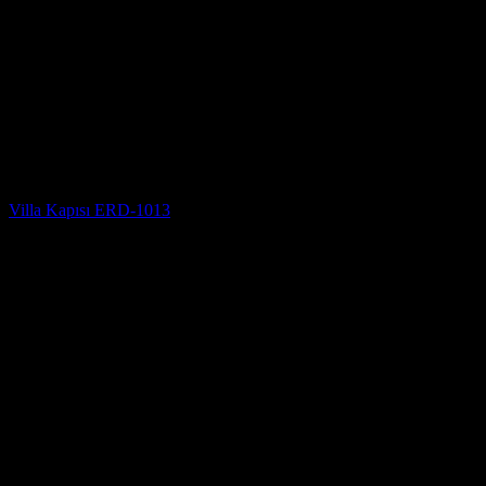
Villa Kapısı Modelleri
Villa Kapısı ERD-1013
5 üzerinden
5
oy aldı
(2)