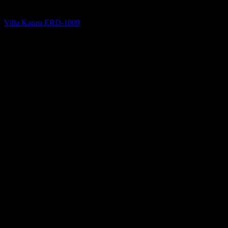
Villa Kapısı Modelleri
Villa Kapısı ERD-1009
5 üzerinden
5
oy aldı
(2)