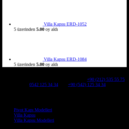
Villa Kapısı ERD-1052
5 üzerinden
5.00
oy aldı
Villa Kapısı ERD-1084
5 üzerinden
5.00
oy aldı
Hakkımızda
Alcatraz Villa Kapısı,Pivot çelik kapı
Telefon:
+90 (212) 535 55 75
WHATSAPP:
0542 125 34 34
Cep:
+90 (542) 125 34 34
Adresimiz : Kazım Karabekir, Hekimsuyu Cd. 90/A, 34255
Gaziosmanpaşa /İSTANBUL
Ürün kategorileri
Pivot Kapı Modelleri
Villa Kapısı
Villa Kapısı Modelleri