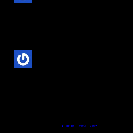
5 üzerinden
5
oy aldı
Anonim
–
20 Şubat 2025
Fiyat-Performans Dengesi: Villa kapısı seçerken, kaliteli
malzeme ve uygun fiyat dengesini göz önünde bulundurmak
önemlidir. Uzun vadede bakım maliyetlerini düşüren kaliteli
kapılar, daha ekonomik bir seçenek olabilir.
5 üzerinden
5
oy aldı
Anonim
–
20 Şubat 2025
Mimari Uyum: Villa kapıları, evinizin mimari tarzına uygun
olarak seçilmelidir. Modern, klasik veya rustik tarzlarda
üretilen kapılar, evinizin genel görünümünü tamamlar.
Değerlendirme yap
Değerlendirme yazabilmek için
oturum açmalısınız
.