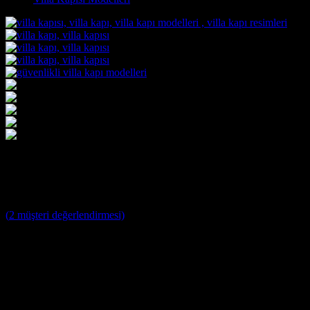
Villa Kapısı ERD-1297
3
müşteri puanına dayanarak 5 üzerinden
5
puan aldı
(
2
müşteri değerlendirmesi)
Villa Kapısı Modelleri ;
Yağmura ve Dış Etkenlere Dayanıklı 10 Yıl Garantili Özel
Tasarım Çelik Villa Giriş Kapısı
Farklı Renk Seçenekleri
Kale ve Mul T Lock Merkezi Kilit Sistemi ile tek anahtar ile