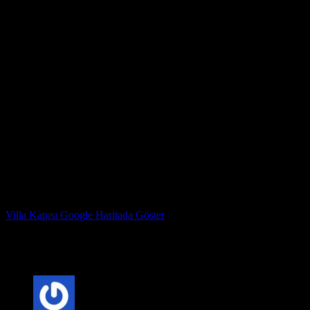
1. Açıklığı ölçün ve doğru boyutta bir kapı sipariş edin.
2. Eski kapıyı ve çerçeveyi çıkarın.
3. Yeni kapı çerçevesini takın.
4. Kapıyı takın.
5. Menteşeleri ayarlayın ve kilitleyin.
Bir villa kapısına nasıl bakarım?
Villa kapıları nispeten az bakım gerektirir, ancak en iyi şekilde
görünmelerini sağlamak için yapabileceğiniz birkaç şey vardır:
* Kapıyı düzenli olarak nemli bir bezle silin.
* Birkaç yılda bir ahşap bir kapı üzerinde bir ahşap düzenleyici
kullanın.
* Çizikleri veya ezikleri mümkün olan en kısa sürede onarın.
Çelik Kapı Fabrika Adresimiz : Kazım Karabekir Mahallesi
Hekimsuyu caddesi 815. Sk no 78 Gaziosmanpaşa İstanbul
Villa Kapısı Google Haritada Göster
Çelik Kapı Marka Sahibi : ERDİ YAVUZ
Villa Kapısı ERD-1297
için 2 değerlendirme