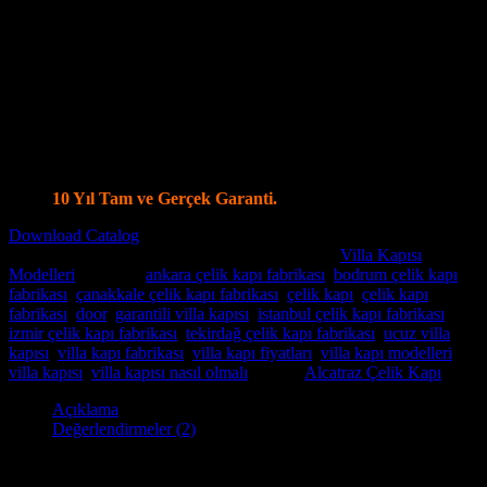
14 ayrı noktadan kilitleme olanağı
Kale Monoblok Kilit Sistemi ile Alarmlı Kilit Seçenekleri
Parmak İzi Kilit Sistemi Şifreli ve Uzaktan Kumandalı Smart
Kilit Sistemleri
Ölçüye özel üretim, Tüm Modellerde Değişiklik Yapabilme
İmkanı.
Standart olarak 4+4 8 mm Kalınlığında Lamine Cam
Özel modellerde vitray cam seçenekleri.
İstanbul İçi Ücretsiz Keşif, Nakliye ve Montaj.
Villa Kapı Modellerinde Tüm Dünya’ya Gönderim İmkanı
10 Yıl Tam ve Gerçek Garanti.
Download Catalog
Stok kodu:
Villa Kapısı ERD-1297
Kategoriler:
Villa Kapısı
Modelleri
Etiketler:
ankara çelik kapı fabrikası
,
bodrum çelik kapı
fabrikası
,
çanakkale çelik kapı fabrikası
,
çelik kapı
,
çelik kapı
fabrikası
,
door
,
garantili villa kapısı
,
istanbul çelik kapı fabrikası
,
izmir çelik kapı fabrikası
,
tekirdağ çelik kapı fabrikası
,
ucuz villa
kapısı
,
villa kapı fabrikası
,
villa kapı fiyatları
,
villa kapı modelleri
,
villa kapısı
,
villa kapısı nasıl olmalı
Marka:
Alcatraz Çelik Kapı
Açıklama
Değerlendirmeler (2)
Villa Kapısı ERD-1297