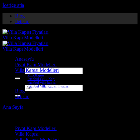
İçeriğe atla
Blog
İletişim
Anasayfa
Pivot Kapı Modelleri
Villa Kapısı Modelleri
Ara:
Villa Kapısı
İstanbul Çelik Kapı
İstanbul villa kapısı
İstanbul Villa Kapısı Fiyatları
Ara:
Blog
İletişim
Ana Sayfa
-
Villa Kapısı ERD-1297
Çelik Kapı Modelleri
Pivot Kapı Modelleri
Villa Kapısı
Villa Kapısı Modelleri