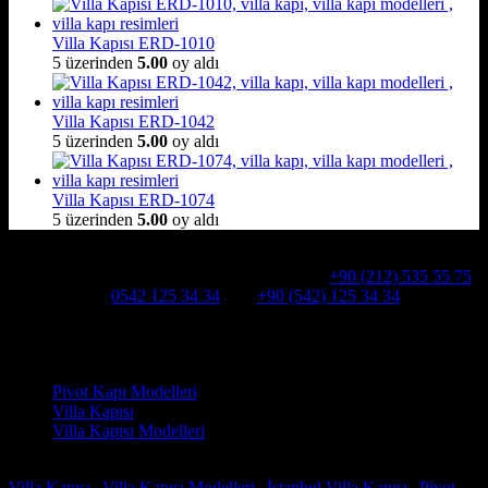
Villa Kapısı ERD-1010
5 üzerinden
5.00
oy aldı
Villa Kapısı ERD-1042
5 üzerinden
5.00
oy aldı
Villa Kapısı ERD-1074
5 üzerinden
5.00
oy aldı
Hakkımızda
Alcatraz Villa Kapısı,Pivot çelik kapı
Telefon:
+90 (212) 535 55 75
WHATSAPP:
0542 125 34 34
Cep:
+90 (542) 125 34 34
Adresimiz : Kazım Karabekir, Hekimsuyu Cd. 90/A, 34255
Gaziosmanpaşa /İSTANBUL
Ürün kategorileri
Pivot Kapı Modelleri
Villa Kapısı
Villa Kapısı Modelleri
Faydalı Linkler
Villa Kapısı
|
Villa Kapısı Modelleri
|
İstanbul Villa Kapısı
|
Pivot