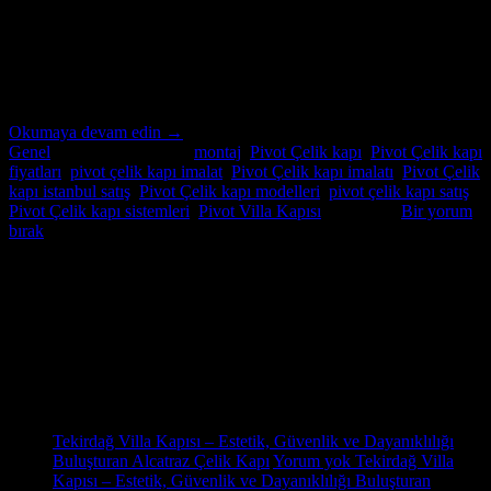
satış ofisleri gibi mekanlarda kullanılan büyük ve şık kapılardır. Bu
kapılar, mekanın büyüklüğünü yansıtarak mekan bütünlüğünü
bozmazlar. farklı açılımlara ve menteşelere sahip olabilir. Tek kanatlı
veya çift kanatlı olarak tasarlanabilirler ve mekanın estetiğine ve
amacına uygun sıra dışı […]
Okumaya devam edin
→
Genel
içinde yayınlandı
|
montaj
,
Pivot Çelik kapı
,
Pivot Çelik kapı
fiyatları
,
pivot çelik kapı imalat
,
Pivot Çelik kapı imalatı
,
Pivot Çelik
kapı istanbul satış
,
Pivot Çelik kapı modelleri
,
pivot çelik kapı satış
,
Pivot Çelik kapı sistemleri
,
Pivot Villa Kapısı
etiketlendi
Bir yorum
bırak
Hakkımızda
Pivot Villa Kapısı,Pivot Çelik kapı,Pivot Çelik kapı modelleri,Pivot
Çelik kapı fiyatları,Pivot Çelik kapı imalatı,Pivot Çelik kapı istanbul
satış,montaj,Pivot Çelik kapı sistemleri,pivot çelik kapı satış
Son Yazılar
31
Eki
Tekirdağ Villa Kapısı – Estetik, Güvenlik ve Dayanıklılığı
Buluşturan Alcatraz Çelik Kapı
Yorum yok
Tekirdağ Villa
Kapısı – Estetik, Güvenlik ve Dayanıklılığı Buluşturan