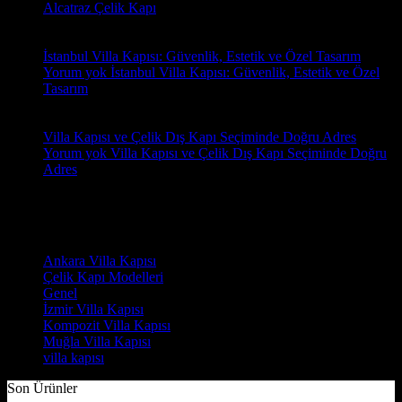
Alcatraz Çelik Kapı
18
Oca
İstanbul Villa Kapısı: Güvenlik, Estetik ve Özel Tasarım
Yorum yok
İstanbul Villa Kapısı: Güvenlik, Estetik ve Özel
Tasarım
18
Oca
Villa Kapısı ve Çelik Dış Kapı Seçiminde Doğru Adres
Yorum yok
Villa Kapısı ve Çelik Dış Kapı Seçiminde Doğru
Adres
Yorumlar
Kategoriler
Ankara Villa Kapısı
(7)
Çelik Kapı Modelleri
(2)
Genel
(7)
İzmir Villa Kapısı
(8)
Kompozit Villa Kapısı
(7)
Muğla Villa Kapısı
(6)
villa kapısı
(14)
Son Ürünler