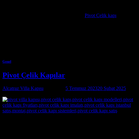
Çelik Kapı İstanbul,kompozit çelik kapı,çelik kapı satış,çelik kapı
imalat,çelik kapı fiyatları,Çelik Kapı,Çelik Kapı Modelleri,pivot
çelik kapı satış,Pivot Çelik kapı sistemleri,
Pivot Çelik kapı
istanbul
satış,Pivot Çelik kapı imalatı,Pivot Çelik kapı fiyatları,pivot çelik
kapı modelleri, Pivot Çelik kapı , alcatraz çelik kapı , Pivot Villa
Kapısı istanbul villa kapısı imalat ve satışı pivot çelik kapı modelleri
pivot menteşeli çelik kapılar, ankara villa kapısı, izmir villa kapısı,
istanbul villa kapısı, antalya villa kapısı, istanbul pivot kapı, ankara
pivot kapı, pivot door
Genel
Pivot Çelik Kapılar
Alcatraz Villa Kapısı
tarafından
5 Temmuz 2023
20 Şubat 2025
tarihinde yayınlandı
05
Tem
Pivot Çelik Kapılar Pivot Çelik Kapılar hakkında size bilgi
verebilirim. Pivot Çelik Kapılar, genellikle lüks villalar, rezidanslar,