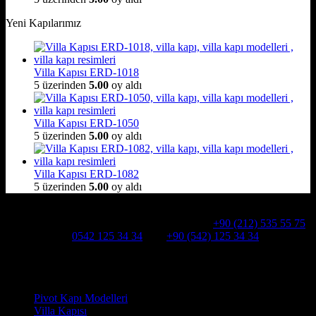
Yeni Kapılarımız
Villa Kapısı ERD-1018
5 üzerinden
5.00
oy aldı
Villa Kapısı ERD-1050
5 üzerinden
5.00
oy aldı
Villa Kapısı ERD-1082
5 üzerinden
5.00
oy aldı
Hakkımızda
Alcatraz Villa Kapısı,Pivot çelik kapı
Telefon:
+90 (212) 535 55 75
WHATSAPP:
0542 125 34 34
Cep:
+90 (542) 125 34 34
Adresimiz : Kazım Karabekir, Hekimsuyu Cd. 90/A, 34255
Gaziosmanpaşa /İSTANBUL
Ürün kategorileri
Pivot Kapı Modelleri
Villa Kapısı