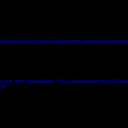
nde yayınlandı
 Pivot Çelik Kapılar, genellikle lüks villalar, rezidanslar, satış ofisler
ve menteşelere sahip olabilir. Tek kanatlı veya çift kanatlı olarak tas
iyatları
,
pivot çelik kapı imalat
,
Pivot Çelik kapı imalatı
,
Pivot Çelik kap
rak
ik kapı fiyatları,Pivot Çelik kapı imalatı,Pivot Çelik kapı istanbul satış