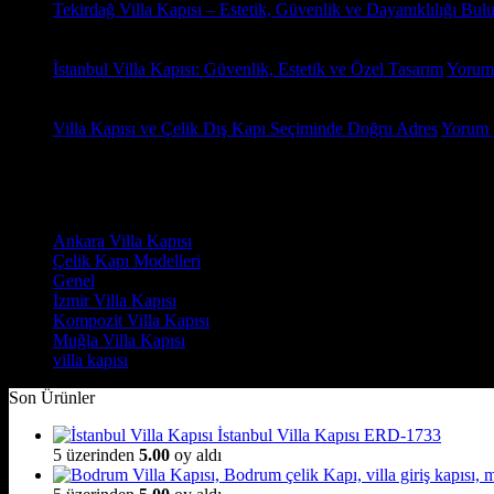
Tekirdağ Villa Kapısı – Estetik, Güvenlik ve Dayanıklılığı Bul
18
Oca
İstanbul Villa Kapısı: Güvenlik, Estetik ve Özel Tasarım
Yorum
18
Oca
Villa Kapısı ve Çelik Dış Kapı Seçiminde Doğru Adres
Yorum 
Yorumlar
Kategoriler
Ankara Villa Kapısı
(7)
Çelik Kapı Modelleri
(2)
Genel
(7)
İzmir Villa Kapısı
(8)
Kompozit Villa Kapısı
(7)
Muğla Villa Kapısı
(6)
villa kapısı
(14)
Son Ürünler
İstanbul Villa Kapısı ERD-1733
5 üzerinden
5.00
oy aldı