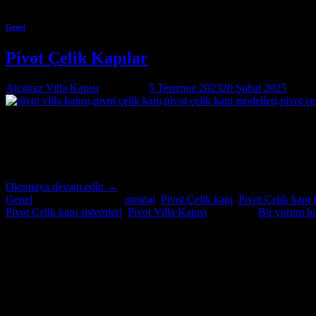
Genel
Pivot Çelik Kapılar
Alcatraz Villa Kapısı
tarafından
5 Temmuz 2023
20 Şubat 2025
tarihi
05
Tem
Pivot Çelik Kapılar Pivot Çelik Kapılar hakkında size bilgi verebilirim.
büyüklüğünü yansıtarak mekan bütünlüğünü bozmazlar. farklı açılımlara 
Okumaya devam edin
→
Genel
içinde yayınlandı
|
montaj
,
Pivot Çelik kapı
,
Pivot Çelik kapı f
Pivot Çelik kapı sistemleri
,
Pivot Villa Kapısı
etiketlendi
Bir yorum bı
Hakkımızda
Pivot Villa Kapısı,Pivot Çelik kapı,Pivot Çelik kapı modelleri,Pivot Çel
Son Yazılar
31
Eki