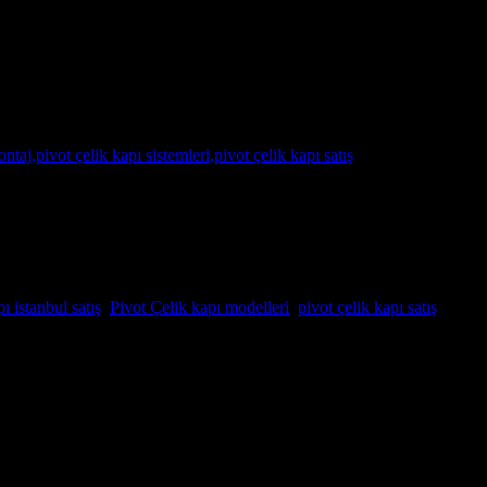
i gibi mekanlarda kullanılan büyük ve şık kapılardır. Bu kapılar, mekanın
arlanabilirler ve mekanın estetiğine ve amacına uygun sıra dışı […]
ı istanbul satış
,
Pivot Çelik kapı modelleri
,
pivot çelik kapı satış
,
,montaj,Pivot Çelik kapı sistemleri,pivot çelik kapı satış