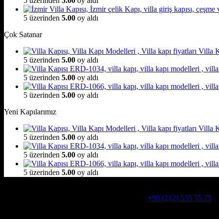
5 üzerinden
5.00
oy aldı
5 üzerinden
5.00
oy aldı
Çok Satanar
Villa
5 üzerinden
5.00
oy aldı
5 üzerinden
5.00
oy aldı
5 üzerinden
5.00
oy aldı
Yeni Kapılarımız
Villa
5 üzerinden
5.00
oy aldı
5 üzerinden
5.00
oy aldı
5 üzerinden
5.00
oy aldı
Hakkımızda
Alcatraz Villa Kapısı,Pivot çelik kapı
Telefon:
+90 (212) 535 55 75
W
Adresimiz : Kazım Karabekir, Hekimsuyu Cd. 90/A, 34255 Gazio
Ürün kategorileri