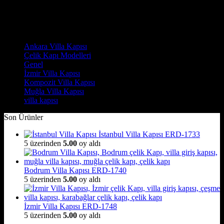
Yorumlar
Kategoriler
Ankara Villa Kapısı
(7)
Çelik Kapı Modelleri
(2)
Genel
(7)
İzmir Villa Kapısı
(8)
Kompozit Villa Kapısı
(7)
Muğla Villa Kapısı
(6)
villa kapısı
(14)
Son Ürünler
İstanbul Villa Kapısı ERD-1733
5 üzerinden
5.00
oy aldı
Bodrum Villa Kapısı ERD-1740
5 üzerinden
5.00
oy aldı
İzmir Villa Kapısı ERD-1748
5 üzerinden
5.00
oy aldı