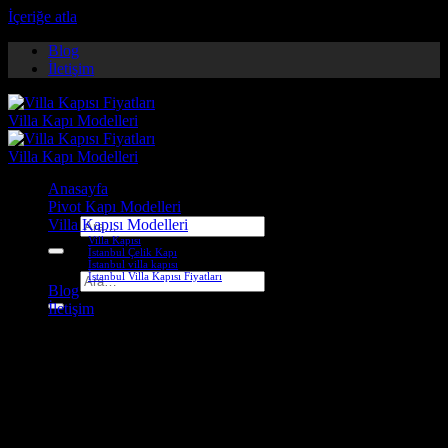
İçeriğe atla
Blog
İletişim
Anasayfa
Pivot Kapı Modelleri
Villa Kapısı Modelleri
Ara:
Villa Kapısı
İstanbul Çelik Kapı
İstanbul villa kapısı
İstanbul Villa Kapısı Fiyatları
Ara:
Blog
İletişim
Etiket Arşivleri:
villa dış
kapıları