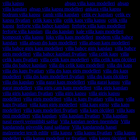
villa kapısı
içinde yayınlandı
|
ahşap villa kapı modelleri
,
ahşap
villa kapıları
,
ahşap villa kapısı modelleri
,
ankara villa kapısı
,
bodrum villa kapısı
,
camlı villa kapıları
,
çelik ev kapıları
,
çelik ev
kapısı fiyatları
,
çelik kapı villa
,
çelik kapı villa kapısı
,
çelik villa
kapısı
,
ferforje villa bahçe kapıları
,
ferforje villa kapı modelleri
,
ferforje villa kapıları
,
illa dış kapıları
,
kale villa kapı modelleri
,
kompozit villa kapısı
,
lüks villa kapı modelleri
,
modern villa bahçe
kapıları
,
villa ahşap dış kapı modelleri
,
villa ahşap kapı modelleri
,
villa bahçe giriş kapı modelleri
,
villa bahçe giriş kapıları
,
villa bahçe
giriş modelleri
,
villa bahçe kapilari fiyatları
,
villa çelik kapı
,
villa
çelik kapı fiyatları
,
villa çelik kapı modelleri
,
villa çelik kapı ölçüleri
,
villa dış bahçe kapıları
,
villa dış çelik kapı modelleri
,
villa dış kapı
,
villa dış kapı fiyatları
,
villa dış kapı giriş modelleri
,
villa dış kapı
modelleri
,
villa dış kapı modelleri fiyatları
,
villa dış kapı ölçüleri
,
villa dış kapıları
,
villa garaj kapı modelleri
,
villa garaj kapısı
,
villa
garaj modelleri
,
villa giriş cam kapı modelleri
,
villa giriş kapıları
,
villa giriş kapıları fiyatları
,
villa giriş kapısı
,
villa giriş kapısı
modelleri
,
villa giriş modelleri
,
villa iç kapı fiyatları
,
villa kapı
,
villa
kapı fiyatları
,
villa kapı giriş modelleri
,
villa kapı girişi
,
villa kapı
modelleri
,
villa kapı modelleri fiyatları
,
villa kapı ölçüleri
,
villa kapı
önü modelleri
,
villa kapıları
,
villa kapıları fiyatları
,
Villa kapıları
nasıl enerji verimliliği sağlar
,
Villa kapıları neden önemlidir
,
Villa
kapılarında güvenlik nasıl sağlanır
,
Villa kapılarında hangi
malzemeler tercih edilir
,
villa kapısı
,
villa kapısı fiyatları
,
villa kapısı
modelleri
,
villa kapısı modelleri ve fiyatları
,
villa kapısı ölçüleri
,
villa