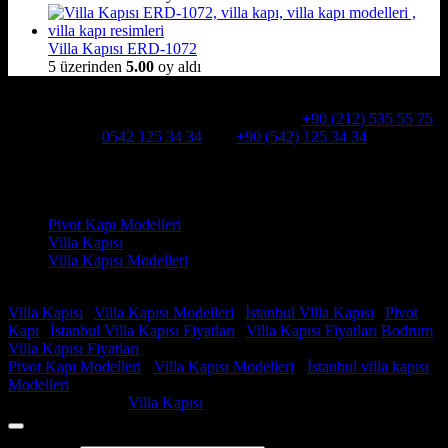
Villa Kapısı ERD-1072
5 üzerinden
5.00
oy aldı
Hakkımızda
Alcatraz Villa Kapısı,Pivot çelik kapı
Telefon:
+90 (212) 535 55 75
WHATSAPP:
0542 125 34 34
Cep:
+90 (542) 125 34 34
Adresimiz : Kazım Karabekir, Hekimsuyu Cd. 90/A, 34255
Gaziosmanpaşa /İSTANBUL
Ürün kategorileri
Pivot Kapı Modelleri
Villa Kapısı
Villa Kapısı Modelleri
Faydalı Linkler
Villa Kapısı
|
Villa Kapısı Modelleri
|
İstanbul Villa Kapısı
|
Pivot
Kapı
|
İstanbul Villa Kapısı Fiyatları
|
Villa Kapısı Fiyatları
Bodrum
Villa Kapısı Fiyatları
Pivot Kapı Modelleri
-
Villa Kapısı Modelleri
-
İstanbul villa kapısı
Modelleri
Copyright 2026 ©
Villa Kapısı