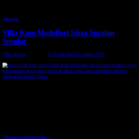
Kapısı, villa girişinize değer katarak hem güvenlik hem de estetik
açıdan tatmin edici bir seçenektir.
villa kapısı
Villa Kapı Modelleri Sıksa Sorulan
Sorular
Villa Kapısı
tarafından
22 Eylül 2023
20 Şubat 2025
tarihinde
yayınlandı
22
Eyl
Villa Kapı Modelleri Sıksa Sorulan Sorular Soru 1: Villa kapıları
neden önemlidir ? Cevap 1: Villa kapıları, evin giriş noktasıdır ve
güvenliği sağlamakla birlikte estetik bir görünüm sunar. Aynı
zamanda dışarıdan gelen hava koşullarına karşı koruma sağlar ve
enerji verimliliğine katkıda bulunur. Soru 2: Villa kapılarında hangi
malzemeler tercih edilir? Cevap 2: Villa kapıları genellikle […]
Okumaya devam edin
→