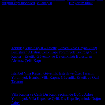
sürgülü kapı modelleri
,
villakapısı
etiketlendi
Bir yorum bırak
Hakkımızda
Pivot Villa Kapısı,Pivot Çelik kapı,Pivot Çelik kapı modelleri,Pivot
Çelik kapı fiyatları,Pivot Çelik kapı imalatı,Pivot Çelik kapı istanbul
satış,montaj,Pivot Çelik kapı sistemleri,pivot çelik kapı satış
Son Yazılar
31
Eki
Tekirdağ Villa Kapısı – Estetik, Güvenlik ve Dayanıklılığı
Buluşturan Alcatraz Çelik Kapı
Yorum yok
Tekirdağ Villa
Kapısı – Estetik, Güvenlik ve Dayanıklılığı Buluşturan
Alcatraz Çelik Kapı
18
Oca
İstanbul Villa Kapısı: Güvenlik, Estetik ve Özel Tasarım
Yorum yok
İstanbul Villa Kapısı: Güvenlik, Estetik ve Özel
Tasarım
18
Oca
Villa Kapısı ve Çelik Dış Kapı Seçiminde Doğru Adres
Yorum yok
Villa Kapısı ve Çelik Dış Kapı Seçiminde Doğru
Adres