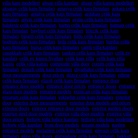
villa kapı modelleri
,
ahşap villa kapıları
,
ahşap villa kapısı modelleri
,
aksaray çelik kapı firmaları
,
amasya çelik kapı firmaları
,
ankara çelik
kapı firmaları
,
antalya çelik kapı firmaları
,
ardahan çelik kapı
firmaları
,
artvin çelik kapı firmaları
,
aydın çelik kapı firmaları
,
balıkesir çelik kapı firmaları
,
bartın çelik kapı firmaları
,
batman çelik
kapı firmaları
,
bayburt çelik kapı firmaları
,
bilecik çelik kapı
firmaları
,
bingöl çelik kapı firmaları
,
bitlis çelik kapı firmaları
,
bodrum çelik kapı firmaları
,
bolu çelik kapı firmaları
,
burdur çelik
kapı firmaları
,
bursa çelik kapı firmaları
,
camlı villa kapıları
,
çanakkale çelik kapı firmaları
,
çankırı çelik kapı firmaları
,
çelik ev
kapıları
,
çelik ev kapısı fiyatları
,
çelik kapı villa
,
çelik kapı villa
kapısı
,
çelik villa kapısı
,
composite villa door
,
çorum çelik kapı
firmaları
,
denizli çelik kapı firmaları
,
diyarbakır çelik kapı firmaları
,
door measurements
,
door prices
,
düzce çelik kapı firmaları
,
edirne
çelik kapı firmaları
,
elazığ çelik kapı firmaları
,
entrance door
,
entrance door models
,
entrance door prices
,
entrance doors
,
entrance
glass door models
,
entrance models
,
erzincan çelik kapı firmaları
,
erzurum çelik kapı firmaları
,
eskişehir çelik kapı firmaları
,
exterior
door
,
exterior door measurements
,
exterior door models and prices
,
exterior doors
,
exterior entrance door models
,
exterior garden doors
,
exterior steel door models
,
exterior villa door models
,
exterior villa
door prices
,
ferforje villa bahçe kapıları
,
ferforje villa kapı modelleri
,
ferforje villa kapıları
,
front door models
,
garage models
,
garden
entrance models
,
gaziantep çelik kapı firmaları
,
giresun çelik kapı
firmaları
,
glass villa doors
,
gümüşhane çelik kapı firmaları
,
hakkari