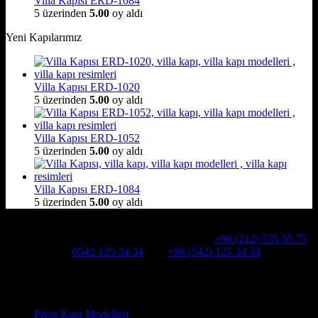
Villa Kapısı ERD-1084
5 üzerinden
5.00
oy aldı
Yeni Kapılarımız
Villa Kapısı ERD-1020
5 üzerinden
5.00
oy aldı
Villa Kapısı ERD-1052
5 üzerinden
5.00
oy aldı
Villa Kapısı ERD-1084
5 üzerinden
5.00
oy aldı
Hakkımızda
Alcatraz Villa Kapısı,Pivot çelik kapı
Telefon:
+90 (212) 535 55 75
WHATSAPP:
0542 125 34 34
Cep:
+90 (542) 125 34 34
Adresimiz : Kazım Karabekir, Hekimsuyu Cd. 90/A, 34255
Gaziosmanpaşa /İSTANBUL
Ürün kategorileri
Pivot Kapı Modelleri