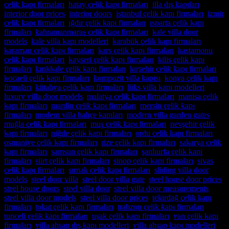
çelik kapı firmaları
,
hatay çelik kapı firmaları
,
illa dış kapıları
,
interior door prices
,
interior doors
,
istanbul çelik kapı firmaları
,
izmir
çelik kapı firmaları
,
ığdır çelik kapı firmaları
,
ısparta çelik kapı
firmaları
,
kahramanmaraş çelik kapı firmaları
,
kale villa door
models
,
kale villa kapı modelleri
,
karabük çelik kapı firmaları
,
karaman çelik kapı firmaları
,
kars çelik kapı firmaları
,
kastamonu
çelik kapı firmaları
,
kayseri çelik kapı firmaları
,
kilis çelik kapı
firmaları
,
kırıkkale çelik kapı firmaları
,
kırşehir çelik kapı firmaları
,
kocaeli çelik kapı firmaları
,
kompozit villa kapısı
,
konya çelik kapı
firmaları
,
kütahya çelik kapı firmaları
,
lüks villa kapı modelleri
,
luxury villa door models
,
malatya çelik kapı firmaları
,
manisa çelik
kapı firmaları
,
mardin çelik kapı firmaları
,
mersin çelik kapı
firmaları
,
modern villa bahçe kapıları
,
modern villa garden gates
,
muğla çelik kapı firmaları
,
muş çelik kapı firmaları
,
nevşehir çelik
kapı firmaları
,
niğde çelik kapı firmaları
,
ordu çelik kapı firmaları
,
osmaniye çelik kapı firmaları
,
rize çelik kapı firmaları
,
sakarya çelik
kapı firmaları
,
samsun çelik kapı firmaları
,
şanlıurfa çelik kapı
firmaları
,
siirt çelik kapı firmaları
,
sinop çelik kapı firmaları
,
sivas
çelik kapı firmaları
,
şırnak çelik kapı firmaları
,
sliding villa door
models
,
steel door villa
,
steel door villa gate
,
steel house door prices
,
steel house doors
,
steel villa door
,
steel villa door measurements
,
steel villa door models
,
steel villa door prices
,
tekirdağ çelik kapı
firmaları
,
tokat çelik kapı firmaları
,
trabzon çelik kapı firmaları
,
tunceli çelik kapı firmaları
,
uşak çelik kapı firmaları
,
van çelik kapı
firmaları
,
villa ahşap dış kapı modelleri
,
villa ahşap kapı modelleri
,