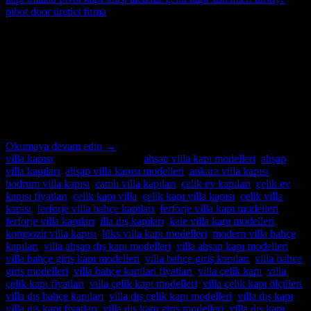
22
Eyl
Villa Kapı Modelleri Sıksa Sorulan Sorular Soru 1: Villa kapıları
neden önemlidir ? Cevap 1: Villa kapıları, evin giriş noktasıdır ve
güvenliği sağlamakla birlikte estetik bir görünüm sunar. Aynı
zamanda dışarıdan gelen hava koşullarına karşı koruma sağlar ve
enerji verimliliğine katkıda bulunur. Soru 2: Villa kapılarında hangi
malzemeler tercih edilir? Cevap 2: Villa kapıları genellikle […]
Okumaya devam edin
→
villa kapısı
içinde yayınlandı
|
ahşap villa kapı modelleri
,
ahşap
villa kapıları
,
ahşap villa kapısı modelleri
,
ankara villa kapısı
,
bodrum villa kapısı
,
camlı villa kapıları
,
çelik ev kapıları
,
çelik ev
kapısı fiyatları
,
çelik kapı villa
,
çelik kapı villa kapısı
,
çelik villa
kapısı
,
ferforje villa bahçe kapıları
,
ferforje villa kapı modelleri
,
ferforje villa kapıları
,
illa dış kapıları
,
kale villa kapı modelleri
,
kompozit villa kapısı
,
lüks villa kapı modelleri
,
modern villa bahçe
kapıları
,
villa ahşap dış kapı modelleri
,
villa ahşap kapı modelleri
,
villa bahçe giriş kapı modelleri
,
villa bahçe giriş kapıları
,
villa bahçe
giriş modelleri
,
villa bahçe kapilari fiyatları
,
villa çelik kapı
,
villa
çelik kapı fiyatları
,
villa çelik kapı modelleri
,
villa çelik kapı ölçüleri
,
villa dış bahçe kapıları
,
villa dış çelik kapı modelleri
,
villa dış kapı
,
villa dış kapı fiyatları
,
villa dış kapı giriş modelleri
,
villa dış kapı