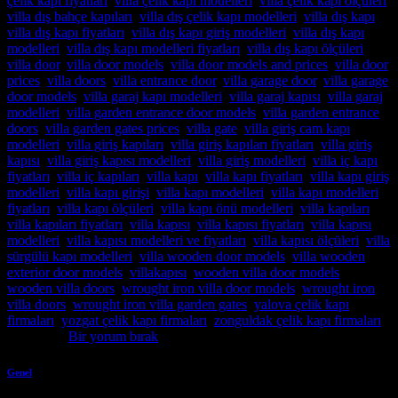
çelik kapı fiyatları
,
villa çelik kapı modelleri
,
villa çelik kapı ölçüleri
,
villa dış bahçe kapıları
,
villa dış çelik kapı modelleri
,
villa dış kapı
,
villa dış kapı fiyatları
,
villa dış kapı giriş modelleri
,
villa dış kapı
modelleri
,
villa dış kapı modelleri fiyatları
,
villa dış kapı ölçüleri
,
villa door
,
villa door models
,
villa door models and prices
,
villa door
prices
,
villa doors
,
villa entrance door
,
villa garage door
,
villa garage
door models
,
villa garaj kapı modelleri
,
villa garaj kapısı
,
villa garaj
modelleri
,
villa garden entrance door models
,
villa garden entrance
doors
,
villa garden gates prices
,
villa gate
,
villa giriş cam kapı
modelleri
,
villa giriş kapıları
,
villa giriş kapıları fiyatları
,
villa giriş
kapısı
,
villa giriş kapısı modelleri
,
villa giriş modelleri
,
villa iç kapı
fiyatları
,
villa iç kapıları
,
villa kapı
,
villa kapı fiyatları
,
villa kapı giriş
modelleri
,
villa kapı girişi
,
villa kapı modelleri
,
villa kapı modelleri
fiyatları
,
villa kapı ölçüleri
,
villa kapı önü modelleri
,
villa kapıları
,
villa kapıları fiyatları
,
villa kapısı
,
villa kapısı fiyatları
,
villa kapısı
modelleri
,
villa kapısı modelleri ve fiyatları
,
villa kapısı ölçüleri
,
villa
sürgülü kapı modelleri
,
villa wooden door models
,
villa wooden
exterior door models
,
villakapısı
,
wooden villa door models
,
wooden villa doors
,
wrought iron villa door models
,
wrought iron
villa doors
,
wrought iron villa garden gates
,
yalova çelik kapı
firmaları
,
yozgat çelik kapı firmaları
,
zonguldak çelik kapı firmaları
etiketlendi
Bir yorum bırak
Genel