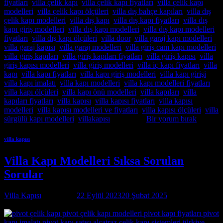
fiyatları
,
villa çelik kapı
,
villa çelik kapı fiyatları
,
villa çelik kapı
modelleri
,
villa çelik kapı ölçüleri
,
villa dış bahçe kapıları
,
villa dış
çelik kapı modelleri
,
villa dış kapı
,
villa dış kapı fiyatları
,
villa dış
kapı giriş modelleri
,
villa dış kapı modelleri
,
villa dış kapı modelleri
fiyatları
,
villa dış kapı ölçüleri
,
villa door
,
villa garaj kapı modelleri
,
villa garaj kapısı
,
villa garaj modelleri
,
villa giriş cam kapı modelleri
,
villa giriş kapıları
,
villa giriş kapıları fiyatları
,
villa giriş kapısı
,
villa
giriş kapısı modelleri
,
villa giriş modelleri
,
villa iç kapı fiyatları
,
villa
kapı
,
villa kapı fiyatları
,
villa kapı giriş modelleri
,
villa kapı girişi
,
villa kapı imalatı
,
villa kapı modelleri
,
villa kapı modelleri fiyatları
,
villa kapı ölçüleri
,
villa kapı önü modelleri
,
villa kapıları
,
villa
kapıları fiyatları
,
villa kapısı
,
villa kapısı fiyatları
,
villa kapısı
modelleri
,
villa kapısı modelleri ve fiyatları
,
villa kapısı ölçüleri
,
villa
sürgülü kapı modelleri
,
villakapısı
etiketlendi
Bir yorum bırak
villa kapısı
Villa Kapı Modelleri Sıksa Sorulan
Sorular
Villa Kapısı
tarafından
22 Eylül 2023
20 Şubat 2025
tarihinde
yayınlandı