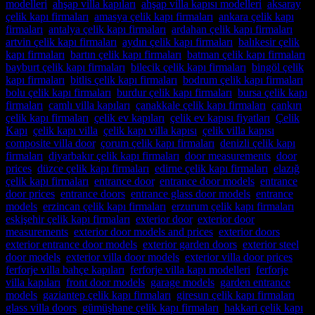
modelleri
,
ahşap villa kapıları
,
ahşap villa kapısı modelleri
,
aksaray
çelik kapı firmaları
,
amasya çelik kapı firmaları
,
ankara çelik kapı
firmaları
,
antalya çelik kapı firmaları
,
ardahan çelik kapı firmaları
,
artvin çelik kapı firmaları
,
aydın çelik kapı firmaları
,
balıkesir çelik
kapı firmaları
,
bartın çelik kapı firmaları
,
batman çelik kapı firmaları
,
bayburt çelik kapı firmaları
,
bilecik çelik kapı firmaları
,
bingöl çelik
kapı firmaları
,
bitlis çelik kapı firmaları
,
bodrum çelik kapı firmaları
,
bolu çelik kapı firmaları
,
burdur çelik kapı firmaları
,
bursa çelik kapı
firmaları
,
camlı villa kapıları
,
çanakkale çelik kapı firmaları
,
çankırı
çelik kapı firmaları
,
çelik ev kapıları
,
çelik ev kapısı fiyatları
,
Çelik
Kapı
,
çelik kapı villa
,
çelik kapı villa kapısı
,
çelik villa kapısı
,
composite villa door
,
çorum çelik kapı firmaları
,
denizli çelik kapı
firmaları
,
diyarbakır çelik kapı firmaları
,
door measurements
,
door
prices
,
düzce çelik kapı firmaları
,
edirne çelik kapı firmaları
,
elazığ
çelik kapı firmaları
,
entrance door
,
entrance door models
,
entrance
door prices
,
entrance doors
,
entrance glass door models
,
entrance
models
,
erzincan çelik kapı firmaları
,
erzurum çelik kapı firmaları
,
eskişehir çelik kapı firmaları
,
exterior door
,
exterior door
measurements
,
exterior door models and prices
,
exterior doors
,
exterior entrance door models
,
exterior garden doors
,
exterior steel
door models
,
exterior villa door models
,
exterior villa door prices
,
ferforje villa bahçe kapıları
,
ferforje villa kapı modelleri
,
ferforje
villa kapıları
,
front door models
,
garage models
,
garden entrance
models
,
gaziantep çelik kapı firmaları
,
giresun çelik kapı firmaları
,
glass villa doors
,
gümüşhane çelik kapı firmaları
,
hakkari çelik kapı