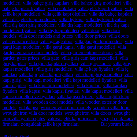
modelleri
,
villa bahçe giriş kapıları
,
villa bahçe giriş modelleri
,
villa
bahçe kapilari fiyatları
,
villa çelik kapı
,
villa çelik kapı fiyatları
,
villa
çelik kapı modelleri
,
villa çelik kapı ölçüleri
,
villa dış bahçe kapıları
,
villa dış çelik kapı modelleri
,
villa dış kapı
,
villa dış kapı fiyatları
,
villa dış kapı giriş modelleri
,
villa dış kapı modelleri
,
villa dış kapı
modelleri fiyatları
,
villa dış kapı ölçüleri
,
villa door
,
villa door
models
,
villa door models and prices
,
villa door prices
,
villa doors
,
villa entrance door
,
villa garage door
,
villa garage door models
,
villa
garaj kapı modelleri
,
villa garaj kapısı
,
villa garaj modelleri
,
villa
garden entrance door models
,
villa garden entrance doors
,
villa
garden gates prices
,
villa gate
,
villa giriş cam kapı modelleri
,
villa
giriş kapıları
,
villa giriş kapıları fiyatları
,
villa giriş kapısı
,
villa giriş
kapısı modelleri
,
villa giriş modelleri
,
villa iç kapı fiyatları
,
villa iç
kapıları
,
villa kapı
,
villa kapı fiyatları
,
villa kapı giriş modelleri
,
villa
kapı girişi
,
villa kapı modelleri
,
villa kapı modelleri fiyatları
,
villa
kapı ölçüleri
,
villa kapı önü modelleri
,
villa kapıları
,
villa kapıları
fiyatları
,
villa kapısı
,
villa kapısı fiyatları
,
villa kapısı modelleri
,
villa
kapısı modelleri ve fiyatları
,
villa kapısı ölçüleri
,
villa sürgülü kapı
modelleri
,
villa wooden door models
,
villa wooden exterior door
models
,
villakapısı
,
wooden villa door models
,
wooden villa doors
,
wrought iron villa door models
,
wrought iron villa doors
,
wrought
iron villa garden gates
,
yalova çelik kapı firmaları
,
yozgat çelik kapı
firmaları
,
zonguldak çelik kapı firmaları
etiketlendi
Bir yorum bırak
villa kapısı
,
Genel