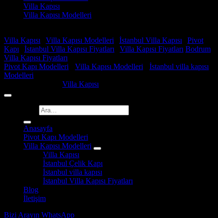
Villa Kapısı
Villa Kapısı Modelleri
Faydalı Linkler
Villa Kapısı
|
Villa Kapısı Modelleri
|
İstanbul Villa Kapısı
|
Pivot
Kapı
|
İstanbul Villa Kapısı Fiyatları
|
Villa Kapısı Fiyatları
Bodrum
Villa Kapısı Fiyatları
Pivot Kapı Modelleri
-
Villa Kapısı Modelleri
-
İstanbul villa kapısı
Modelleri
Copyright 2026 ©
Villa Kapısı
Ara:
Anasayfa
Pivot Kapı Modelleri
Villa Kapısı Modelleri
Villa Kapısı
İstanbul Çelik Kapı
İstanbul villa kapısı
İstanbul Villa Kapısı Fiyatları
Blog
İletişim
Bizi Arayın
WhatsApp