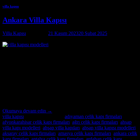
villa kapısı
Ankara Villa Kapısı
Villa Kapısı
tarafından
21 Kasım 2023
20 Şubat 2025
tarihinde
yayınlandı
21
Kas
Ankara Villa Kapısı Özel İmalatın Adresi Ankara Villa Kapısı ;
modern ve lüks villalar için özel imalat villa kapıları arıyorsanız,
Alcatraz Çelik Kapı firması tam da aradığınız adres! Yılların
deneyimi ve uzmanlığıyla, villa güvenliğini ön planda tutan, estetik
ve dayanıklı çelik kapılar üretiyoruz. Bulunduğu bölgenin benzersiz
mimari dokusuna ve zevklere uyum sağlayacak şekilde
tasarladığımız villa […]
Okumaya devam edin
→
villa kapısı
içinde yayınlandı
|
adıyaman çelik kapı firmaları
,
afyonkarahisar çelik kapı firmaları
,
ağrı çelik kapı firmaları
,
ahşap
villa kapı modelleri
,
ahşap villa kapıları
,
ahşap villa kapısı modelleri
,
aksaray çelik kapı firmaları
,
amasya çelik kapı firmaları
,
ankara çelik
kapı firmaları
,
antalya çelik kapı firmaları
,
ardahan çelik kapı