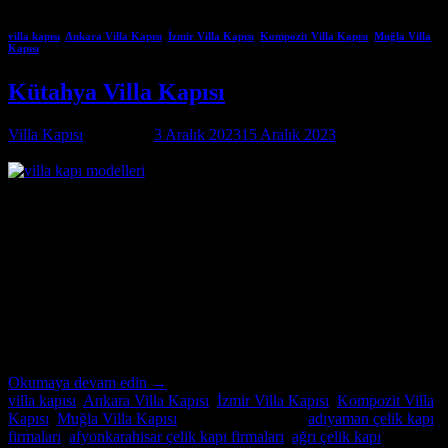
villa kapısı
,
Ankara Villa Kapısı
,
İzmir Villa Kapısı
,
Kompozit Villa Kapısı
,
Muğla Villa
Kapısı
Kütahya Villa Kapısı
Villa Kapısı
tarafından
3 Aralık 2023
15 Aralık 2023
tarihinde
yayınlandı
03
Ara
Kütahya Villa Kapısı Kütahya Villa Kapısı ; modern ve lüks villalar
için özel imalat villa kapıları arıyorsanız, Alcatraz Çelik Kapı firması
tam da aradığınız adres! Yılların deneyimi ve uzmanlığıyla, villa
güvenliğini ön planda tutan, estetik ve dayanıklı çelik kapılar
üretiyoruz. Bulunduğu bölgenin benzersiz mimari dokusuna ve
zevklere uyum sağlayacak şekilde tasarladığımız villa kapıları,
güvenlikle birlikte […]
Okumaya devam edin
→
villa kapısı
,
Ankara Villa Kapısı
,
İzmir Villa Kapısı
,
Kompozit Villa
Kapısı
,
Muğla Villa Kapısı
içinde yayınlandı
|
adıyaman çelik kapı
firmaları
,
afyonkarahisar çelik kapı firmaları
,
ağrı çelik kapı