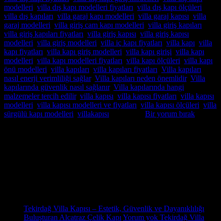
modelleri
,
villa dış kapı modelleri fiyatları
,
villa dış kapı ölçüleri
,
villa dış kapıları
,
villa garaj kapı modelleri
,
villa garaj kapısı
,
villa
garaj modelleri
,
villa giriş cam kapı modelleri
,
villa giriş kapıları
,
villa giriş kapıları fiyatları
,
villa giriş kapısı
,
villa giriş kapısı
modelleri
,
villa giriş modelleri
,
villa iç kapı fiyatları
,
villa kapı
,
villa
kapı fiyatları
,
villa kapı giriş modelleri
,
villa kapı girişi
,
villa kapı
modelleri
,
villa kapı modelleri fiyatları
,
villa kapı ölçüleri
,
villa kapı
önü modelleri
,
villa kapıları
,
villa kapıları fiyatları
,
Villa kapıları
nasıl enerji verimliliği sağlar
,
Villa kapıları neden önemlidir
,
Villa
kapılarında güvenlik nasıl sağlanır
,
Villa kapılarında hangi
malzemeler tercih edilir
,
villa kapısı
,
villa kapısı fiyatları
,
villa kapısı
modelleri
,
villa kapısı modelleri ve fiyatları
,
villa kapısı ölçüleri
,
villa
sürgülü kapı modelleri
,
villakapısı
etiketlendi
Bir yorum bırak
Hakkımızda
Pivot Villa Kapısı,Pivot Çelik kapı,Pivot Çelik kapı modelleri,Pivot
Çelik kapı fiyatları,Pivot Çelik kapı imalatı,Pivot Çelik kapı istanbul
satış,montaj,Pivot Çelik kapı sistemleri,pivot çelik kapı satış
Son Yazılar
31
Eki
Tekirdağ Villa Kapısı – Estetik, Güvenlik ve Dayanıklılığı
Buluşturan Alcatraz Çelik Kapı
Yorum yok
Tekirdağ Villa