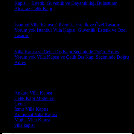
Kapısı – Estetik, Güvenlik ve Dayanıklılığı Buluşturan
Alcatraz Çelik Kapı
18
Oca
İstanbul Villa Kapısı: Güvenlik, Estetik ve Özel Tasarım
Yorum yok
İstanbul Villa Kapısı: Güvenlik, Estetik ve Özel
Tasarım
18
Oca
Villa Kapısı ve Çelik Dış Kapı Seçiminde Doğru Adres
Yorum yok
Villa Kapısı ve Çelik Dış Kapı Seçiminde Doğru
Adres
Yorumlar
Kategoriler
Ankara Villa Kapısı
(7)
Çelik Kapı Modelleri
(2)
Genel
(7)
İzmir Villa Kapısı
(8)
Kompozit Villa Kapısı
(7)
Muğla Villa Kapısı
(6)
villa kapısı
(14)