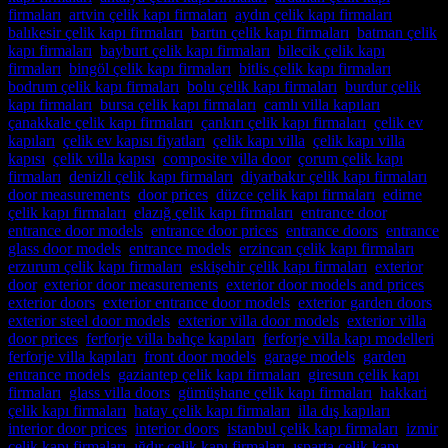
firmaları
,
artvin çelik kapı firmaları
,
aydın çelik kapı firmaları
,
balıkesir çelik kapı firmaları
,
bartın çelik kapı firmaları
,
batman çelik
kapı firmaları
,
bayburt çelik kapı firmaları
,
bilecik çelik kapı
firmaları
,
bingöl çelik kapı firmaları
,
bitlis çelik kapı firmaları
,
bodrum çelik kapı firmaları
,
bolu çelik kapı firmaları
,
burdur çelik
kapı firmaları
,
bursa çelik kapı firmaları
,
camlı villa kapıları
,
çanakkale çelik kapı firmaları
,
çankırı çelik kapı firmaları
,
çelik ev
kapıları
,
çelik ev kapısı fiyatları
,
çelik kapı villa
,
çelik kapı villa
kapısı
,
çelik villa kapısı
,
composite villa door
,
çorum çelik kapı
firmaları
,
denizli çelik kapı firmaları
,
diyarbakır çelik kapı firmaları
,
door measurements
,
door prices
,
düzce çelik kapı firmaları
,
edirne
çelik kapı firmaları
,
elazığ çelik kapı firmaları
,
entrance door
,
entrance door models
,
entrance door prices
,
entrance doors
,
entrance
glass door models
,
entrance models
,
erzincan çelik kapı firmaları
,
erzurum çelik kapı firmaları
,
eskişehir çelik kapı firmaları
,
exterior
door
,
exterior door measurements
,
exterior door models and prices
,
exterior doors
,
exterior entrance door models
,
exterior garden doors
,
exterior steel door models
,
exterior villa door models
,
exterior villa
door prices
,
ferforje villa bahçe kapıları
,
ferforje villa kapı modelleri
,
ferforje villa kapıları
,
front door models
,
garage models
,
garden
entrance models
,
gaziantep çelik kapı firmaları
,
giresun çelik kapı
firmaları
,
glass villa doors
,
gümüşhane çelik kapı firmaları
,
hakkari
çelik kapı firmaları
,
hatay çelik kapı firmaları
,
illa dış kapıları
,
interior door prices
,
interior doors
,
istanbul çelik kapı firmaları
,
izmir
çelik kapı firmaları
,
ığdır çelik kapı firmaları
,
ısparta çelik kapı