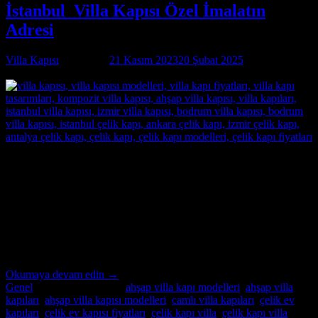
İstanbul Villa Kapısı Özel İmalatın
Adresi
Villa Kapısı
tarafından
21 Kasım 2023
20 Şubat 2025
tarihinde
yayınlandı
21
Kas
İstanbul Villa Kapısı Özel İmalatın Adresi İstanbul Villa
Kapısı ; modern ve lüks villalar için özel imalat villa kapıları
arıyorsanız, Alcatraz Çelik Kapı firması tam da aradığınız adres!
Yılların deneyimi ve uzmanlığıyla, villa güvenliğini ön planda tutan,
estetik ve dayanıklı çelik kapılar üretiyoruz. Bulunduğu bölgenin
benzersiz mimari dokusuna […]
Okumaya devam edin
→
Genel
içinde yayınlandı
|
ahşap villa kapı modelleri
,
ahşap villa
kapıları
,
ahşap villa kapısı modelleri
,
camlı villa kapıları
,
çelik ev
kapıları
,
çelik ev kapısı fiyatları
,
çelik kapı villa
,
çelik kapı villa