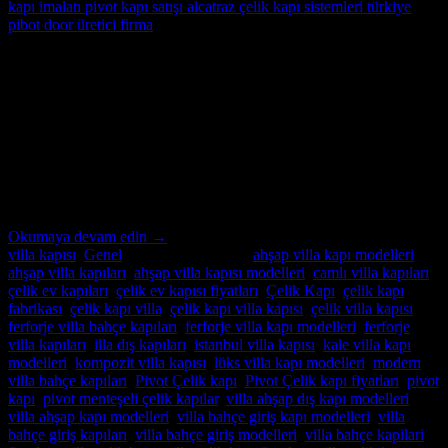
16
Kas
İstanbul Villa Kapısı: Estetik ve Dayanıklılığı Buluşturan Adres
Villa sahipleri için, güvenlikten ödün vermeden estetik açıdan çekici
bir kapı seçmek oldukça önemlidir. İstanbul Villa Kapısı, kaliteli
kompozit malzemelerden üretilmiş, göz alıcı tasarımlarıyla öne çıkan
bir seçenek olarak dikkat çekiyor. Bu blog makalesinde, İstanbul
Villa Kapısı’nın sunduğu avantajları ve villa sahiplerine sağladığı
değeri keşfedeceğiz. Estetik ve […]
Okumaya devam edin
→
villa kapısı
,
Genel
içinde yayınlandı
|
ahşap villa kapı modelleri
,
ahşap villa kapıları
,
ahşap villa kapısı modelleri
,
camlı villa kapıları
,
çelik ev kapıları
,
çelik ev kapısı fiyatları
,
Çelik Kapı
,
çelik kapı
fabrikası
,
çelik kapı villa
,
çelik kapı villa kapısı
,
çelik villa kapısı
,
ferforje villa bahçe kapıları
,
ferforje villa kapı modelleri
,
ferforje
villa kapıları
,
illa dış kapıları
,
istanbul villa kapısı
,
kale villa kapı
modelleri
,
kompozit villa kapısı
,
lüks villa kapı modelleri
,
modern
villa bahçe kapıları
,
Pivot Çelik kapı
,
Pivot Çelik kapı fiyatları
,
pivot
kapı
,
pivot menteşeli çelik kapılar
,
villa ahşap dış kapı modelleri
,
villa ahşap kapı modelleri
,
villa bahçe giriş kapı modelleri
,
villa
bahçe giriş kapıları
,
villa bahçe giriş modelleri
,
villa bahçe kapilari