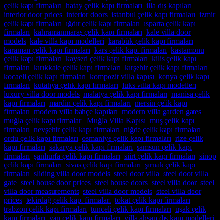
çelik kapı firmaları
,
hatay çelik kapı firmaları
,
illa dış kapıları
,
interior door prices
,
interior doors
,
istanbul çelik kapı firmaları
,
izmir
çelik kapı firmaları
,
ığdır çelik kapı firmaları
,
ısparta çelik kapı
firmaları
,
kahramanmaraş çelik kapı firmaları
,
kale villa door
models
,
kale villa kapı modelleri
,
karabük çelik kapı firmaları
,
karaman çelik kapı firmaları
,
kars çelik kapı firmaları
,
kastamonu
çelik kapı firmaları
,
kayseri çelik kapı firmaları
,
kilis çelik kapı
firmaları
,
kırıkkale çelik kapı firmaları
,
kırşehir çelik kapı firmaları
,
kocaeli çelik kapı firmaları
,
kompozit villa kapısı
,
konya çelik kapı
firmaları
,
kütahya çelik kapı firmaları
,
lüks villa kapı modelleri
,
luxury villa door models
,
malatya çelik kapı firmaları
,
manisa çelik
kapı firmaları
,
mardin çelik kapı firmaları
,
mersin çelik kapı
firmaları
,
modern villa bahçe kapıları
,
modern villa garden gates
,
muğla çelik kapı firmaları
,
Muğla Villa Kapısı
,
muş çelik kapı
firmaları
,
nevşehir çelik kapı firmaları
,
niğde çelik kapı firmaları
,
ordu çelik kapı firmaları
,
osmaniye çelik kapı firmaları
,
rize çelik
kapı firmaları
,
sakarya çelik kapı firmaları
,
samsun çelik kapı
firmaları
,
şanlıurfa çelik kapı firmaları
,
siirt çelik kapı firmaları
,
sinop
çelik kapı firmaları
,
sivas çelik kapı firmaları
,
şırnak çelik kapı
firmaları
,
sliding villa door models
,
steel door villa
,
steel door villa
gate
,
steel house door prices
,
steel house doors
,
steel villa door
,
steel
villa door measurements
,
steel villa door models
,
steel villa door
prices
,
tekirdağ çelik kapı firmaları
,
tokat çelik kapı firmaları
,
trabzon çelik kapı firmaları
,
tunceli çelik kapı firmaları
,
uşak çelik
kapı firmaları
,
van çelik kapı firmaları
,
villa ahşap dış kapı modelleri
,