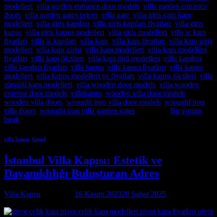
modelleri
,
villa garden entrance door models
,
villa garden entrance
doors
,
villa garden gates prices
,
villa gate
,
villa giriş cam kapı
modelleri
,
villa giriş kapıları
,
villa giriş kapıları fiyatları
,
villa giriş
kapısı
,
villa giriş kapısı modelleri
,
villa giriş modelleri
,
villa iç kapı
fiyatları
,
villa iç kapıları
,
villa kapı
,
villa kapı fiyatları
,
villa kapı giriş
modelleri
,
villa kapı girişi
,
villa kapı modelleri
,
villa kapı modelleri
fiyatları
,
villa kapı ölçüleri
,
villa kapı önü modelleri
,
villa kapıları
,
villa kapıları fiyatları
,
villa kapısı
,
villa kapısı fiyatları
,
villa kapısı
modelleri
,
villa kapısı modelleri ve fiyatları
,
villa kapısı ölçüleri
,
villa
sürgülü kapı modelleri
,
villa wooden door models
,
villa wooden
exterior door models
,
villakapısı
,
wooden villa door models
,
wooden villa doors
,
wrought iron villa door models
,
wrought iron
villa doors
,
wrought iron villa garden gates
etiketlendi
Bir yorum
bırak
villa kapısı
,
Genel
İstanbul Villa Kapısı: Estetik ve
Dayanıklılığı Buluşturan Adres
Villa Kapısı
tarafından
16 Kasım 2023
20 Şubat 2025
tarihinde
yayınlandı