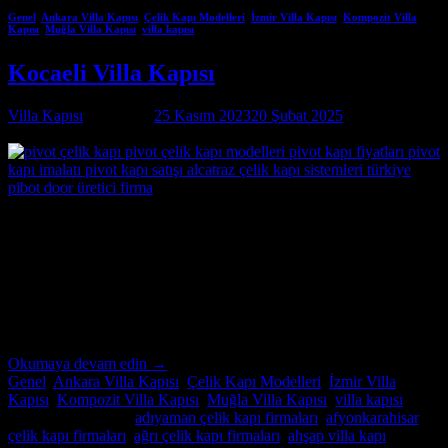
Genel
,
Ankara Villa Kapısı
,
Çelik Kapı Modelleri
,
İzmir Villa Kapısı
,
Kompozit Villa
Kapısı
,
Muğla Villa Kapısı
,
villa kapısı
Kocaeli Villa Kapısı
Villa Kapısı
tarafından
25 Kasım 2023
20 Şubat 2025
tarihinde
yayınlandı
25
Kas
Kocaeli Villa Kapısı Özel İmalatın Adresi Kocaeli
Villa Kapısı ; modern ve lüks villalar için özel imalat villa kapıları
arıyorsanız, Alcatraz Çelik Kapı firması tam da aradığınız adres!
Yılların deneyimi ve uzmanlığıyla, villa güvenliğini ön planda tutan,
estetik ve dayanıklı çelik kapılar üretiyoruz. Bulunduğu […]
Okumaya devam edin
→
Genel
,
Ankara Villa Kapısı
,
Çelik Kapı Modelleri
,
İzmir Villa
Kapısı
,
Kompozit Villa Kapısı
,
Muğla Villa Kapısı
,
villa kapısı
içinde yayınlandı
|
adıyaman çelik kapı firmaları
,
afyonkarahisar
çelik kapı firmaları
,
ağrı çelik kapı firmaları
,
ahşap villa kapı