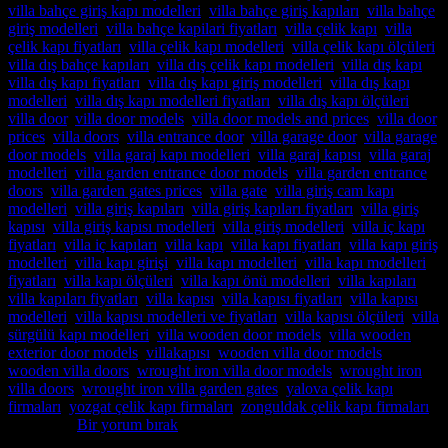
villa bahçe giriş kapı modelleri
,
villa bahçe giriş kapıları
,
villa bahçe
giriş modelleri
,
villa bahçe kapilari fiyatları
,
villa çelik kapı
,
villa
çelik kapı fiyatları
,
villa çelik kapı modelleri
,
villa çelik kapı ölçüleri
,
villa dış bahçe kapıları
,
villa dış çelik kapı modelleri
,
villa dış kapı
,
villa dış kapı fiyatları
,
villa dış kapı giriş modelleri
,
villa dış kapı
modelleri
,
villa dış kapı modelleri fiyatları
,
villa dış kapı ölçüleri
,
villa door
,
villa door models
,
villa door models and prices
,
villa door
prices
,
villa doors
,
villa entrance door
,
villa garage door
,
villa garage
door models
,
villa garaj kapı modelleri
,
villa garaj kapısı
,
villa garaj
modelleri
,
villa garden entrance door models
,
villa garden entrance
doors
,
villa garden gates prices
,
villa gate
,
villa giriş cam kapı
modelleri
,
villa giriş kapıları
,
villa giriş kapıları fiyatları
,
villa giriş
kapısı
,
villa giriş kapısı modelleri
,
villa giriş modelleri
,
villa iç kapı
fiyatları
,
villa iç kapıları
,
villa kapı
,
villa kapı fiyatları
,
villa kapı giriş
modelleri
,
villa kapı girişi
,
villa kapı modelleri
,
villa kapı modelleri
fiyatları
,
villa kapı ölçüleri
,
villa kapı önü modelleri
,
villa kapıları
,
villa kapıları fiyatları
,
villa kapısı
,
villa kapısı fiyatları
,
villa kapısı
modelleri
,
villa kapısı modelleri ve fiyatları
,
villa kapısı ölçüleri
,
villa
sürgülü kapı modelleri
,
villa wooden door models
,
villa wooden
exterior door models
,
villakapısı
,
wooden villa door models
,
wooden villa doors
,
wrought iron villa door models
,
wrought iron
villa doors
,
wrought iron villa garden gates
,
yalova çelik kapı
firmaları
,
yozgat çelik kapı firmaları
,
zonguldak çelik kapı firmaları
etiketlendi
Bir yorum bırak