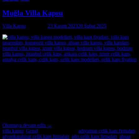
Muğla Villa Kapısı
Villa Kapısı
tarafından
23 Kasım 2023
20 Şubat 2025
tarihinde
yayınlandı
23
Kas
Muğla Villa Kapısı Özel İmalatın Adresi Muğla Villa Kapısı ;
modern ve lüks villalar için özel imalat villa kapıları arıyorsanız,
Alcatraz Çelik Kapı firması tam da aradığınız adres! Yılların
deneyimi ve uzmanlığıyla, villa güvenliğini ön planda tutan, estetik
ve dayanıklı çelik kapılar üretiyoruz. Bulunduğu bölgenin benzersiz
mimari dokusuna ve zevklere uyum sağlayacak şekilde
tasarladığımız villa […]
Okumaya devam edin
→
villa kapısı
,
Genel
içinde yayınlandı
|
adıyaman çelik kapı firmaları
,
afyonkarahisar çelik kapı firmaları
,
ağrı çelik kapı firmaları
,
ahşap