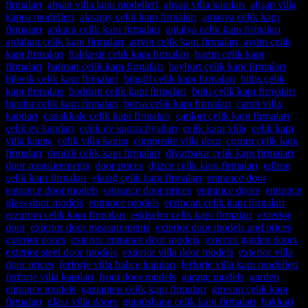
firmaları
,
ahşap villa kapı modelleri
,
ahşap villa kapıları
,
ahşap villa
kapısı modelleri
,
aksaray çelik kapı firmaları
,
amasya çelik kapı
firmaları
,
ankara çelik kapı firmaları
,
antalya çelik kapı firmaları
,
ardahan çelik kapı firmaları
,
artvin çelik kapı firmaları
,
aydın çelik
kapı firmaları
,
balıkesir çelik kapı firmaları
,
bartın çelik kapı
firmaları
,
batman çelik kapı firmaları
,
bayburt çelik kapı firmaları
,
bilecik çelik kapı firmaları
,
bingöl çelik kapı firmaları
,
bitlis çelik
kapı firmaları
,
bodrum çelik kapı firmaları
,
bolu çelik kapı firmaları
,
burdur çelik kapı firmaları
,
bursa çelik kapı firmaları
,
camlı villa
kapıları
,
çanakkale çelik kapı firmaları
,
çankırı çelik kapı firmaları
,
çelik ev kapıları
,
çelik ev kapısı fiyatları
,
çelik kapı villa
,
çelik kapı
villa kapısı
,
çelik villa kapısı
,
composite villa door
,
çorum çelik kapı
firmaları
,
denizli çelik kapı firmaları
,
diyarbakır çelik kapı firmaları
,
door measurements
,
door prices
,
düzce çelik kapı firmaları
,
edirne
çelik kapı firmaları
,
elazığ çelik kapı firmaları
,
entrance door
,
entrance door models
,
entrance door prices
,
entrance doors
,
entrance
glass door models
,
entrance models
,
erzincan çelik kapı firmaları
,
erzurum çelik kapı firmaları
,
eskişehir çelik kapı firmaları
,
exterior
door
,
exterior door measurements
,
exterior door models and prices
,
exterior doors
,
exterior entrance door models
,
exterior garden doors
,
exterior steel door models
,
exterior villa door models
,
exterior villa
door prices
,
ferforje villa bahçe kapıları
,
ferforje villa kapı modelleri
,
ferforje villa kapıları
,
front door models
,
garage models
,
garden
entrance models
,
gaziantep çelik kapı firmaları
,
giresun çelik kapı
firmaları
,
glass villa doors
,
gümüşhane çelik kapı firmaları
,
hakkari