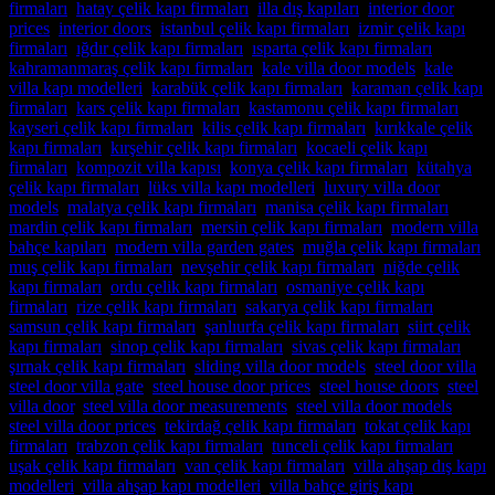
firmaları
,
hatay çelik kapı firmaları
,
illa dış kapıları
,
interior door
prices
,
interior doors
,
istanbul çelik kapı firmaları
,
izmir çelik kapı
firmaları
,
ığdır çelik kapı firmaları
,
ısparta çelik kapı firmaları
,
kahramanmaraş çelik kapı firmaları
,
kale villa door models
,
kale
villa kapı modelleri
,
karabük çelik kapı firmaları
,
karaman çelik kapı
firmaları
,
kars çelik kapı firmaları
,
kastamonu çelik kapı firmaları
,
kayseri çelik kapı firmaları
,
kilis çelik kapı firmaları
,
kırıkkale çelik
kapı firmaları
,
kırşehir çelik kapı firmaları
,
kocaeli çelik kapı
firmaları
,
kompozit villa kapısı
,
konya çelik kapı firmaları
,
kütahya
çelik kapı firmaları
,
lüks villa kapı modelleri
,
luxury villa door
models
,
malatya çelik kapı firmaları
,
manisa çelik kapı firmaları
,
mardin çelik kapı firmaları
,
mersin çelik kapı firmaları
,
modern villa
bahçe kapıları
,
modern villa garden gates
,
muğla çelik kapı firmaları
,
muş çelik kapı firmaları
,
nevşehir çelik kapı firmaları
,
niğde çelik
kapı firmaları
,
ordu çelik kapı firmaları
,
osmaniye çelik kapı
firmaları
,
rize çelik kapı firmaları
,
sakarya çelik kapı firmaları
,
samsun çelik kapı firmaları
,
şanlıurfa çelik kapı firmaları
,
siirt çelik
kapı firmaları
,
sinop çelik kapı firmaları
,
sivas çelik kapı firmaları
,
şırnak çelik kapı firmaları
,
sliding villa door models
,
steel door villa
,
steel door villa gate
,
steel house door prices
,
steel house doors
,
steel
villa door
,
steel villa door measurements
,
steel villa door models
,
steel villa door prices
,
tekirdağ çelik kapı firmaları
,
tokat çelik kapı
firmaları
,
trabzon çelik kapı firmaları
,
tunceli çelik kapı firmaları
,
uşak çelik kapı firmaları
,
van çelik kapı firmaları
,
villa ahşap dış kapı
modelleri
,
villa ahşap kapı modelleri
,
villa bahçe giriş kapı