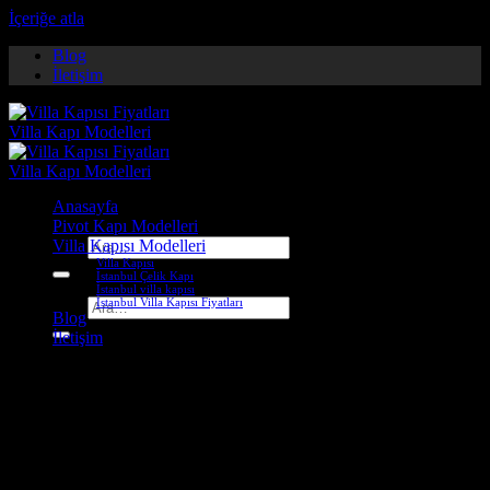
İçeriğe atla
Blog
İletişim
Anasayfa
Pivot Kapı Modelleri
Villa Kapısı Modelleri
Ara:
Villa Kapısı
İstanbul Çelik Kapı
İstanbul villa kapısı
İstanbul Villa Kapısı Fiyatları
Ara:
Blog
İletişim
Etiket Arşivleri:
ahşap villa
kapıları
ahşap villa kapıları