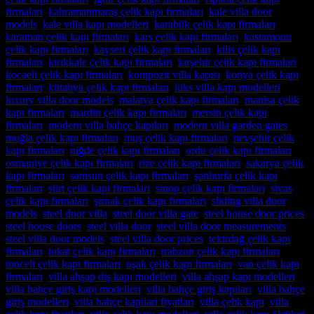
firmaları
,
kahramanmaraş çelik kapı firmaları
,
kale villa door
models
,
kale villa kapı modelleri
,
karabük çelik kapı firmaları
,
karaman çelik kapı firmaları
,
kars çelik kapı firmaları
,
kastamonu
çelik kapı firmaları
,
kayseri çelik kapı firmaları
,
kilis çelik kapı
firmaları
,
kırıkkale çelik kapı firmaları
,
kırşehir çelik kapı firmaları
,
kocaeli çelik kapı firmaları
,
kompozit villa kapısı
,
konya çelik kapı
firmaları
,
kütahya çelik kapı firmaları
,
lüks villa kapı modelleri
,
luxury villa door models
,
malatya çelik kapı firmaları
,
manisa çelik
kapı firmaları
,
mardin çelik kapı firmaları
,
mersin çelik kapı
firmaları
,
modern villa bahçe kapıları
,
modern villa garden gates
,
muğla çelik kapı firmaları
,
muş çelik kapı firmaları
,
nevşehir çelik
kapı firmaları
,
niğde çelik kapı firmaları
,
ordu çelik kapı firmaları
,
osmaniye çelik kapı firmaları
,
rize çelik kapı firmaları
,
sakarya çelik
kapı firmaları
,
samsun çelik kapı firmaları
,
şanlıurfa çelik kapı
firmaları
,
siirt çelik kapı firmaları
,
sinop çelik kapı firmaları
,
sivas
çelik kapı firmaları
,
şırnak çelik kapı firmaları
,
sliding villa door
models
,
steel door villa
,
steel door villa gate
,
steel house door prices
,
steel house doors
,
steel villa door
,
steel villa door measurements
,
steel villa door models
,
steel villa door prices
,
tekirdağ çelik kapı
firmaları
,
tokat çelik kapı firmaları
,
trabzon çelik kapı firmaları
,
tunceli çelik kapı firmaları
,
uşak çelik kapı firmaları
,
van çelik kapı
firmaları
,
villa ahşap dış kapı modelleri
,
villa ahşap kapı modelleri
,
villa bahçe giriş kapı modelleri
,
villa bahçe giriş kapıları
,
villa bahçe
giriş modelleri
,
villa bahçe kapilari fiyatları
,
villa çelik kapı
,
villa