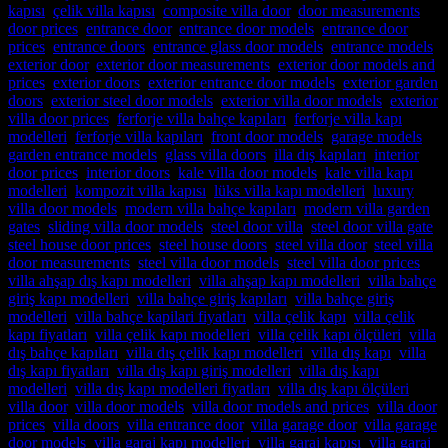
kapısı
,
çelik villa kapısı
,
composite villa door
,
door measurements
,
door prices
,
entrance door
,
entrance door models
,
entrance door
prices
,
entrance doors
,
entrance glass door models
,
entrance models
,
exterior door
,
exterior door measurements
,
exterior door models and
prices
,
exterior doors
,
exterior entrance door models
,
exterior garden
doors
,
exterior steel door models
,
exterior villa door models
,
exterior
villa door prices
,
ferforje villa bahçe kapıları
,
ferforje villa kapı
modelleri
,
ferforje villa kapıları
,
front door models
,
garage models
,
garden entrance models
,
glass villa doors
,
illa dış kapıları
,
interior
door prices
,
interior doors
,
kale villa door models
,
kale villa kapı
modelleri
,
kompozit villa kapısı
,
lüks villa kapı modelleri
,
luxury
villa door models
,
modern villa bahçe kapıları
,
modern villa garden
gates
,
sliding villa door models
,
steel door villa
,
steel door villa gate
,
steel house door prices
,
steel house doors
,
steel villa door
,
steel villa
door measurements
,
steel villa door models
,
steel villa door prices
,
villa ahşap dış kapı modelleri
,
villa ahşap kapı modelleri
,
villa bahçe
giriş kapı modelleri
,
villa bahçe giriş kapıları
,
villa bahçe giriş
modelleri
,
villa bahçe kapilari fiyatları
,
villa çelik kapı
,
villa çelik
kapı fiyatları
,
villa çelik kapı modelleri
,
villa çelik kapı ölçüleri
,
villa
dış bahçe kapıları
,
villa dış çelik kapı modelleri
,
villa dış kapı
,
villa
dış kapı fiyatları
,
villa dış kapı giriş modelleri
,
villa dış kapı
modelleri
,
villa dış kapı modelleri fiyatları
,
villa dış kapı ölçüleri
,
villa door
,
villa door models
,
villa door models and prices
,
villa door
prices
,
villa doors
,
villa entrance door
,
villa garage door
,
villa garage
door models
,
villa garaj kapı modelleri
,
villa garaj kapısı
,
villa garaj