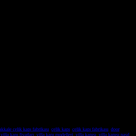
kkale çelik kapı fabrikası
,
çelik kapı
,
çelik kapı fabrikası
,
door
,
,
villa kapı fiyatları
,
villa kapı modelleri
,
villa kapısı
,
villa kapısı nasıl