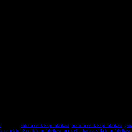
rım Çelik Villa Giriş Kapısı
 ayrı noktadan kilitleme olanağı
it Sistemleri
anı.
i
Etiketler:
ankara çelik kapı fabrikası
,
bodrum çelik kapı fabrikası
,
çana
ikası
,
tekirdağ çelik kapı fabrikası
,
ucuz villa kapısı
,
villa kapı fabrikası