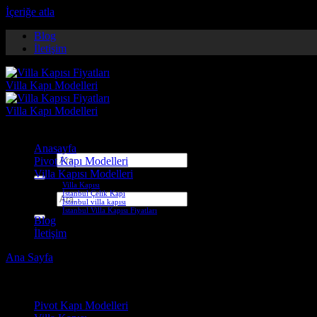
İçeriğe atla
Blog
İletişim
Anasayfa
Ara:
Pivot Kapı Modelleri
Villa Kapısı Modelleri
Villa Kapısı
İstanbul Çelik Kapı
Ara:
İstanbul villa kapısı
İstanbul Villa Kapısı Fiyatları
Blog
İletişim
Ana Sayfa
-
Villa Kapısı ERD-1030
Çelik Kapı Modelleri
Pivot Kapı Modelleri