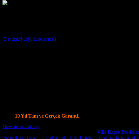
Villa Kapısı ERD-1030
5
müşteri puanına dayanarak 5 üzerinden
5
puan aldı
(
3
müşteri değerlendirmesi)
Villa Kapısı Modelleri ;
Yağmura ve Dış Etkenlere Dayanıklı 10 Yıl Garantili Özel Tasa
Farklı Renk Seçenekleri
Kale ve Mul T Lock Merkezi Kilit Sistemi ile tek anahtar ile 14
Kale Monoblok Kilit Sistemi ile Alarmlı Kilit Seçenekleri
Parmak İzi Kilit Sistemi Şifreli ve Uzaktan Kumandalı Smart Kil
Ölçüye özel üretim, Tüm Modellerde Değişiklik Yapabilme İmk
Standart olarak 4+4 8 mm Kalınlığında Lamine Cam
Özel modellerde vitray cam seçenekleri.
İstanbul İçi Ücretsiz Keşif, Nakliye ve Montaj.
Villa Kapı Modellerinde Tüm Dünya’ya Gönderim İmkanı
10 Yıl Tam ve Gerçek Garanti.
Download Catalog
Stok kodu:
Villa Kapısı ERD-1030
Kategoriler:
Villa Kapısı Modeller
garantili villa kapısı
,
istanbul çelik kapı fabrikası
,
izmir çelik kapı fabr