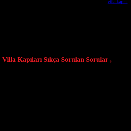
değişkenlik gösterebilir düşebilir yükselebilir . Kompozit
villa kapısı
,
kapı satıyorlar ? Kapının içerisine iki saç koyup , ortasına köpük basıp 
Villa Kapılarında Garanti Süresi Nedir ?
Özel üretim villa kapılarında garanti sürelerimiz sözleşmemizde belirti
Villa Kapıları Montaj ve Teslimatları ?
Alcatraz Çelik Kapı firmamız istanbul içi ücretsiz keşif ve montaj h
Villa Kapıları Sıkça Sorulan Sorular ,
Villa kapısına sahip olmanın faydaları nelerdir?