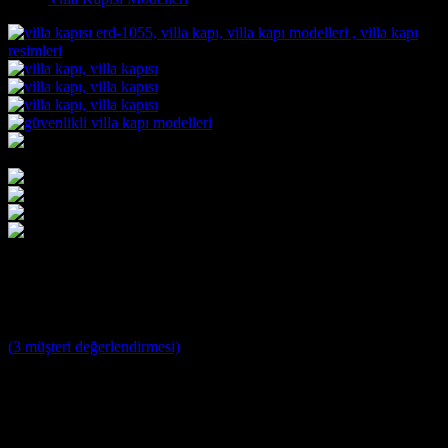
Villa Kapısı ERD-1055
5
müşteri puanına dayanarak 5 üzerinden
5
puan aldı
(
3
müşteri değerlendirmesi)
Villa Kapısı Modelleri ;
Yağmura ve Dış Etkenlere Dayanıklı 10 Yıl Garantili Özel
Tasarım Çelik Villa Giriş Kapısı