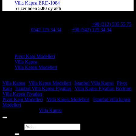
Villa Kapısı ERD-1084
5 üzerinden
5.00
oy aldı
Hakkımızda
Alcatraz Villa Kapısı,Pivot çelik kapı
Telefon:
+90 (212) 535 55 75
WHATSAPP:
0542 125 34 34
Cep:
+90 (542) 125 34 34
Adresimiz : Kazım Karabekir, Hekimsuyu Cd. 90/A, 34255
Gaziosmanpaşa /İSTANBUL
Ürün kategorileri
Pivot Kapı Modelleri
Villa Kapısı
Villa Kapısı Modelleri
Faydalı Linkler
Villa Kapısı
|
Villa Kapısı Modelleri
|
İstanbul Villa Kapısı
|
Pivot
Kapı
|
İstanbul Villa Kapısı Fiyatları
|
Villa Kapısı Fiyatları
Bodrum
Villa Kapısı Fiyatları
Pivot Kapı Modelleri
-
Villa Kapısı Modelleri
-
İstanbul villa kapısı
Modelleri
Copyright 2026 ©
Villa Kapısı
Ara: