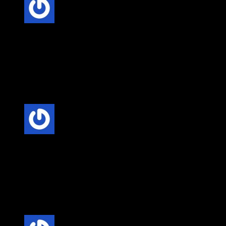
5 üzerinden
5
oy aldı
Anonim
–
20 Şubat 2025
Fiyat-Performans Dengesi: Villa kapısı seçerken, kaliteli
malzeme ve uygun fiyat dengesini göz önünde bulundurmak
önemlidir. Uzun vadede bakım maliyetlerini düşüren kaliteli
kapılar, daha ekonomik bir seçenek olabilir.
5 üzerinden
5
oy aldı
Anonim
–
20 Şubat 2025
Fiyat-Performans Dengesi: Villa kapısı seçerken, kaliteli
malzeme ve uygun fiyat dengesini göz önünde bulundurmak
önemlidir. Uzun vadede bakım maliyetlerini düşüren kaliteli
kapılar, daha ekonomik bir seçenek olabilir.