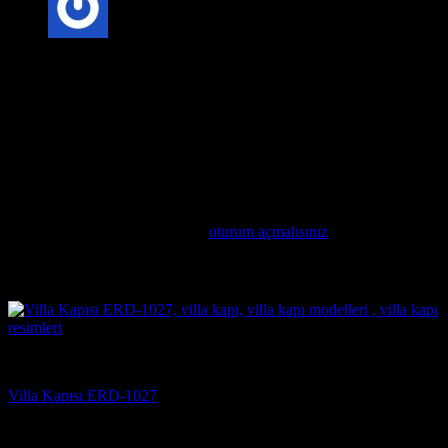
5 üzerinden
5
oy aldı
Anonim
–
20 Şubat 2025
Mimari Uyum: Villa kapıları, evinizin mimari tarzına uygun
olarak seçilmelidir. Modern, klasik veya rustik tarzlarda
üretilen kapılar, evinizin genel görünümünü tamamlar.
Değerlendirme yap
Değerlendirme yazabilmek için
oturum açmalısınız
.
İlgili ürünler
Villa Kapısı Modelleri
Villa Kapısı ERD-1027
5 üzerinden
5
oy aldı
(2)