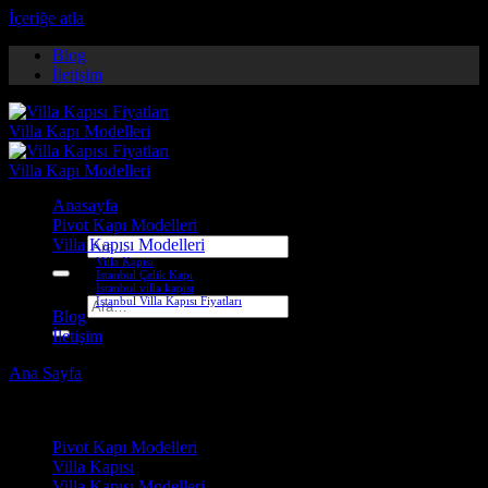
İçeriğe atla
Blog
İletişim
Anasayfa
Pivot Kapı Modelleri
Villa Kapısı Modelleri
Ara:
Villa Kapısı
İstanbul Çelik Kapı
İstanbul villa kapısı
İstanbul Villa Kapısı Fiyatları
Ara:
Blog
İletişim
Ana Sayfa
-
Villa Kapısı ERD-1055
Çelik Kapı Modelleri
Pivot Kapı Modelleri
Villa Kapısı
Villa Kapısı Modelleri