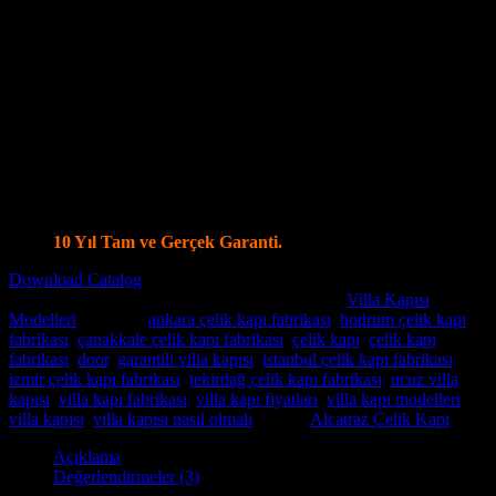
Farklı Renk Seçenekleri
Kale ve Mul T Lock Merkezi Kilit Sistemi ile tek anahtar ile
14 ayrı noktadan kilitleme olanağı
Kale Monoblok Kilit Sistemi ile Alarmlı Kilit Seçenekleri
Parmak İzi Kilit Sistemi Şifreli ve Uzaktan Kumandalı Smart
Kilit Sistemleri
Ölçüye özel üretim, Tüm Modellerde Değişiklik Yapabilme
İmkanı.
Standart olarak 4+4 8 mm Kalınlığında Lamine Cam
Özel modellerde vitray cam seçenekleri.
İstanbul İçi Ücretsiz Keşif, Nakliye ve Montaj.
Villa Kapı Modellerinde Tüm Dünya’ya Gönderim İmkanı
10 Yıl Tam ve Gerçek Garanti.
Download Catalog
Stok kodu:
Villa Kapısı ERD-1055
Kategoriler:
Villa Kapısı
Modelleri
Etiketler:
ankara çelik kapı fabrikası
,
bodrum çelik kapı
fabrikası
,
çanakkale çelik kapı fabrikası
,
çelik kapı
,
çelik kapı
fabrikası
,
door
,
garantili villa kapısı
,
istanbul çelik kapı fabrikası
,
izmir çelik kapı fabrikası
,
tekirdağ çelik kapı fabrikası
,
ucuz villa
kapısı
,
villa kapı fabrikası
,
villa kapı fiyatları
,
villa kapı modelleri
,
villa kapısı
,
villa kapısı nasıl olmalı
Marka:
Alcatraz Çelik Kapı
Açıklama
Değerlendirmeler (3)