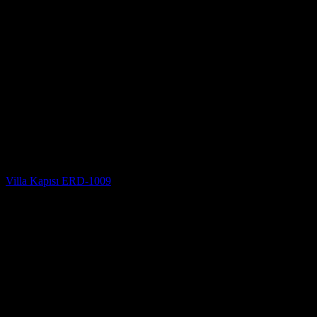
Villa Kapısı Modelleri
Villa Kapısı ERD-1009
5 üzerinden
5
oy aldı
(2)