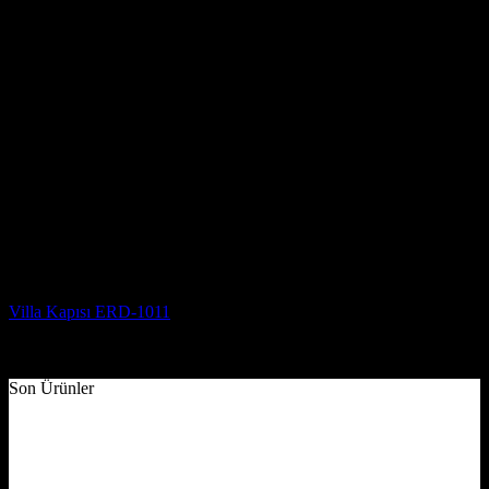
Villa Kapısı Modelleri
Villa Kapısı ERD-1011
5 üzerinden
5
oy aldı
(2)
Son Ürünler