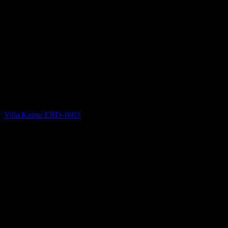
Villa Kapısı Modelleri
Villa Kapısı ERD-1003
5 üzerinden
5
oy aldı
(4)