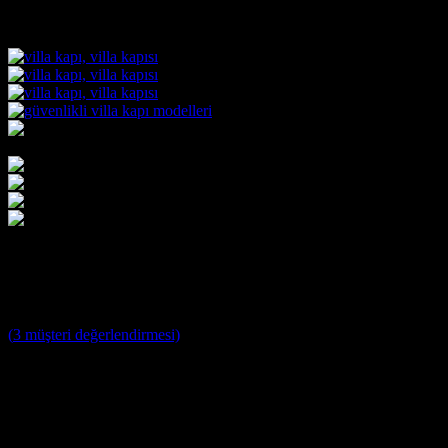
Villa Kapısı ERD-1057
5
müşteri puanına dayanarak 5 üzerinden
5
puan aldı
(
3
müşteri değerlendirmesi)
Villa Kapısı Modelleri ;
Yağmura ve Dış Etkenlere Dayanıklı 10 Yıl Garantili Özel
Tasarım Çelik Villa Giriş Kapısı
Farklı Renk Seçenekleri