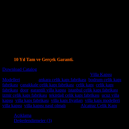
Kale ve Mul T Lock Merkezi Kilit Sistemi ile tek anahtar ile
14 ayrı noktadan kilitleme olanağı
Kale Monoblok Kilit Sistemi ile Alarmlı Kilit Seçenekleri
Parmak İzi Kilit Sistemi Şifreli ve Uzaktan Kumandalı Smart
Kilit Sistemleri
Ölçüye özel üretim, Tüm Modellerde Değişiklik Yapabilme
İmkanı.
Standart olarak 4+4 8 mm Kalınlığında Lamine Cam
Özel modellerde vitray cam seçenekleri.
İstanbul İçi Ücretsiz Keşif, Nakliye ve Montaj.
Villa Kapı Modellerinde Tüm Dünya’ya Gönderim İmkanı
10 Yıl Tam ve Gerçek Garanti.
Download Catalog
Stok kodu:
Villa Kapısı ERD-1057
Kategoriler:
Villa Kapısı
Modelleri
Etiketler:
ankara çelik kapı fabrikası
,
bodrum çelik kapı
fabrikası
,
çanakkale çelik kapı fabrikası
,
çelik kapı
,
çelik kapı
fabrikası
,
door
,
garantili villa kapısı
,
istanbul çelik kapı fabrikası
,
izmir çelik kapı fabrikası
,
tekirdağ çelik kapı fabrikası
,
ucuz villa
kapısı
,
villa kapı fabrikası
,
villa kapı fiyatları
,
villa kapı modelleri
,
villa kapısı
,
villa kapısı nasıl olmalı
Marka:
Alcatraz Çelik Kapı
Açıklama
Değerlendirmeler (3)