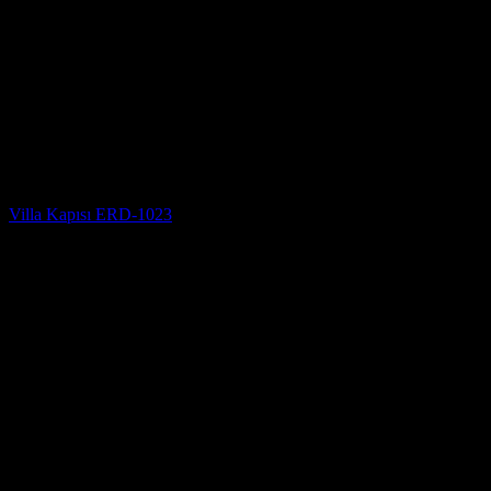
Villa Kapısı Modelleri
Villa Kapısı ERD-1023
5 üzerinden
5
oy aldı
(2)