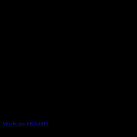
Villa Kapısı Modelleri
Villa Kapısı ERD-1015
5 üzerinden
5
oy aldı