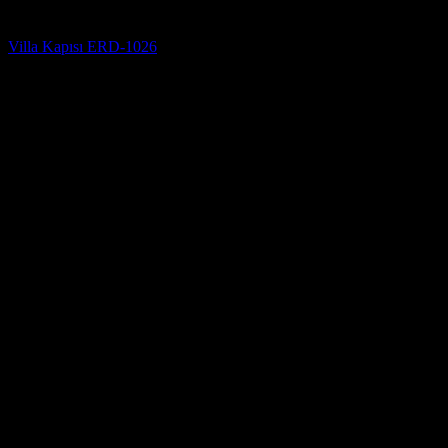
Villa Kapısı Modelleri
Villa Kapısı ERD-1026
5 üzerinden
5
oy aldı
(3)