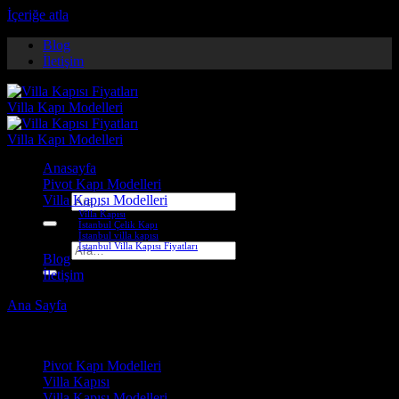
İçeriğe atla
Blog
İletişim
Anasayfa
Pivot Kapı Modelleri
Villa Kapısı Modelleri
Ara:
Villa Kapısı
İstanbul Çelik Kapı
İstanbul villa kapısı
İstanbul Villa Kapısı Fiyatları
Ara:
Blog
İletişim
Ana Sayfa
-
Villa Kapısı ERD-1057
Çelik Kapı Modelleri
Pivot Kapı Modelleri
Villa Kapısı
Villa Kapısı Modelleri