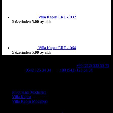
Villa Kapısı ERD-1032
5 üzerinden
5.00
oy aldı
Villa Kapısı ERD-1064
5 üzerinden
5.00
oy aldı
Hakkımızda
Alcatraz Villa Kapısı,Pivot çelik kapı
Telefon:
+90 (212) 535 55 75
WHATSAPP:
0542 125 34 34
Cep:
+90 (542) 125 34 34
Adresimiz : Kazım Karabekir, Hekimsuyu Cd. 90/A, 34255
Gaziosmanpaşa /İSTANBUL
Ürün kategorileri
Pivot Kapı Modelleri
Villa Kapısı
Villa Kapısı Modelleri
Faydalı Linkler