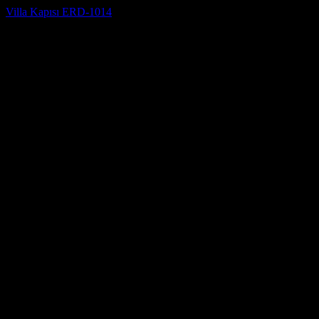
Villa Kapısı ERD-1014
5 üzerinden
5
oy aldı
(3)