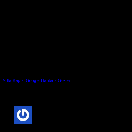
3. Yeni kapı çerçevesini takın.
4. Kapıyı takın.
5. Menteşeleri ayarlayın ve kilitleyin.
Bir villa kapısına nasıl bakarım?
Villa kapıları nispeten az bakım gerektirir, ancak en iyi şekilde
görünmelerini sağlamak için yapabileceğiniz birkaç şey vardır:
* Kapıyı düzenli olarak nemli bir bezle silin.
* Birkaç yılda bir ahşap bir kapı üzerinde bir ahşap düzenleyici
kullanın.
* Çizikleri veya ezikleri mümkün olan en kısa sürede onarın.
Çelik Kapı Fabrika Adresimiz : Kazım Karabekir Mahallesi
Hekimsuyu caddesi 815. Sk no 78 Gaziosmanpaşa İstanbul
Villa Kapısı Google Haritada Göster
Çelik Kapı Marka Sahibi : ERDİ YAVUZ
Villa Kapısı ERD-1057
için 3 değerlendirme
5 üzerinden
5
oy aldı